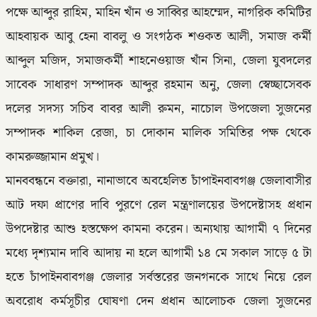
পক্ষে আব্দুর রাহিম, মাহিন খাঁন ও সাব্বির আহম্মেদ, নাগরিক কমিটির
আহবায়ক আবু হেনা বাবলু ও সংগঠক শওকত আলী, সমাজ কর্মী
আব্দুল মজিদ, সমাজকর্মী শাহনেওয়াজ খাঁন সিনা, জেলা যুবদলের
সাবেক সাধারণ সম্পাদক আব্দুর রহমান অনু, জেলা স্বেচ্ছাসেবক
দলের সদস্য সচিব বাবর আলী রুমন, নাচোল উপজেলা সুজনের
সম্পাদক শাকিল রেজা, চা দোকান মালিক সমিতির পক্ষ থেকে
কামরুজ্জামান প্রমুখ।
মানববন্ধনে বক্তারা, নানাভাবে অবহেলিত চাঁপাইনবাবগঞ্জ জেলাবাসীর
আট দফা প্রাণের দাবি পুরণে রেল মন্ত্রণালয়ের উপদেষ্টাসহ প্রধান
উপদেষ্টার আশু হস্তক্ষেপ কামনা করেন। অন্যথায় আগামী ৭ দিনের
মধ্যে দৃশ্যমান দাবি আদায় না হলে আগামী ১৪ মে সকাল সাড়ে ৫ টা
হতে চাঁপাইনবাবগঞ্জ জেলার সর্বস্তরের জনগনকে সাথে নিয়ে রেল
অবরোধ কর্মসূচীর ঘোষণা দেন প্রধান আলোচক জেলা সুজনের