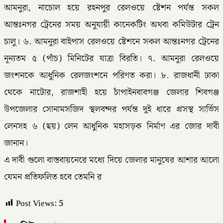
আমনুরা, নাচোল হয়ে রহনপুর রেলওয়ে ষ্টেশন পর্যন্ত সকল
আন্তঃনগর ট্রেনের সময় অনুযায়ী কানেকটিং অথবা কমিউটার ট্রেন
চালু। ৬. আমনুরা বাইপাস রেলওয়ে ষ্টেশনে সকল আন্তঃনগর ট্রেনের
নূন্যতম ৫ (পাঁচ) মিনিটের যাত্রা বিরতি। ৭. আমনুরা রেলওয়ে
জংশনকে আধুনিক রেলজংশনে পরিণত করা। ৮. রাজধানী ঢাকা
থেকে নাটোর, রাজশাহী হয়ে চাঁপাইনবাবগঞ্জ জেলার শিবগঞ্জ
উপজেলার সোনামসজিদ স্থলবন্দর পর্যন্ত দুই ধারে প্রসস্থ সার্ভিস
লেনসহ ৬ (ছয়) লেন আধুনিক মহাসড়ক নির্মাণ এর জোর দাবী
জানান।
এ দাবী গুলো বাস্তবায়নেরে মধ্যে দিয়ে জেলার মানুষের আশার আলো
যেমন প্রতিফলিত হবে তেমনি র
Post Views:
5