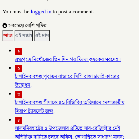
You must be
logged in
to post a comment.
সবচেয়ে বেশি পঠিত
আজ
এই সপ্তাহ
এই মাস
১
ব্রহ্মপুত্রে নিখোঁজের তিন দিন পর মিলল কৃষকের মরদেহ।
২
চাঁপাইনবাবগঞ্জ পুরাতন বাজারে সিসি রাস্তা ঢালাই কাজের
উদ্বোধন,
৩
চাঁপাইনবাবগঞ্জ সীমান্তে ৫৯ বিজিবির অভিযানে নেশাজাতীয়
সিরাপ ট্যাবলেট জব্দ,
৪
লালমনিরহাটের ৫ উপজেলার ৪টিতে সাব-রেজিস্ট্রার নেই
অতিরিক্ত দায়িত্বে চলছে অফিস, ভোগান্তিতে সাধারণ মানুষ;