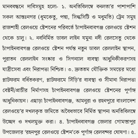
মানববন্ধনে দাবিসমুহ হলো- ১. অনতিবিলম্বে বনলতা’র পাশাপাশি
সকল আন্তঃনগর (ধূমকেতু, পদ্মা, সিল্কসিটি ও মধুমতি) ট্রেন সমুহ
রাজশাহী রেলওয়ে ষ্টেশনের পরিবর্তে চাঁপাইনবাবগঞ্জ রেলওয়ে ষ্টেশন
থেকে চালু। ২. নবনির্মিত ডাবল লাইন যমুনা নদী রেলসেতু থেকে
চাঁপাইনবাবগঞ্জ রেলওয়ে ষ্টেশন পর্যন্ত নতুন ডাবল রেললাইন স্থাপন,
পুরাতন রেললাইন সংষ্কার ও সিগন্যাল ব্যবস্থা আধুনিকীকরণসহ
যাত্রীসেবা এবং নিরাপত্তা নিশ্চিত। ৩. দ্রুততম যৌক্তিক সময়ের মধ্যে
প্লাটফরম বর্ধিতকরণ, প্লাটফরমে সিঁড়ি’র ব্যবস্থা ও সীমানা নিরাপত্তা
বেষ্টনী/প্রাচীর নির্মাণসহ চাঁপাইনবাবগঞ্জ রেলওয়ে ষ্টেশনের পূর্ণাঙ্গ
আধুনিকায়ন। এছাড়া চাঁপাইনবাবগঞ্জ, আমনুরা ও রহনপুরে বাংলাদেশ
রেলওয়ে’র দখলকৃত জমিতে অবৈধভাবে নির্মিত স্থাপনা অনতিবিলম্বে
উচ্ছেদ ও দখলমুক্ত করা। ৪. চাঁপাইনবাবগঞ্জ জেলার গোমস্তাপুর
উপজেলার ‘রহনপুর রেলওয়ে ষ্টেশন’কে পূর্ণাঙ্গ রেলবন্দর ঘোষণা। ৫.