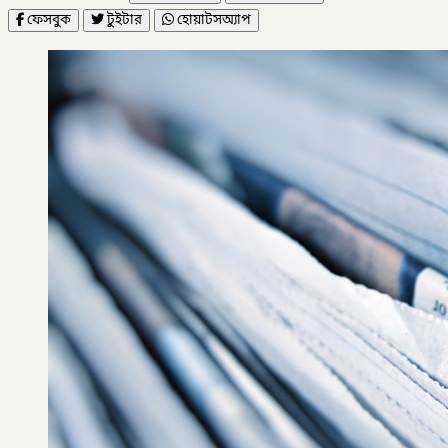
ফেসবুক
টুইটার
হোয়াটসঅ্যাপ