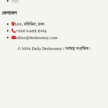
দুর্ঘটনা
যোগাযোগ
১০০, মতিঝিল, ঢাকা
+৮৮০ ২-৯৫৫ ৪৩২১
editor@deshsomoy.com
© ২০২৬ Daily Deshsomoy। সর্বস্বত্ব সংরক্ষিত।