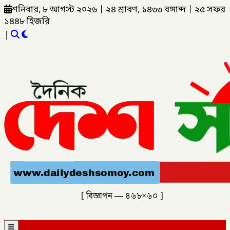
শনিবার, ৮ আগস্ট ২০২৬
|
২৪ শ্রাবণ, ১৪৩৩ বঙ্গাব্দ
|
২৫ সফর
১৪৪৮ হিজরি
|
[ বিজ্ঞাপন — ৪৬৮×৬০ ]