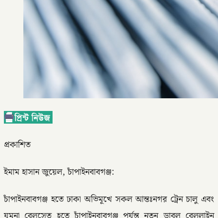
প্রকাশিত
ইমাম হাসান জুয়েল, চাঁপাইনবাবগঞ্জ:
চাঁপাইনবাবগঞ্জ হতে ঢাকা অভিমূখে সকল আন্তঃনগর ট্রেন চালু এবং
যমুনা রেলসেতু হতে চাঁপাইনবাবগঞ্জ পর্যন্ত নতুন ডাবল রেললাইন