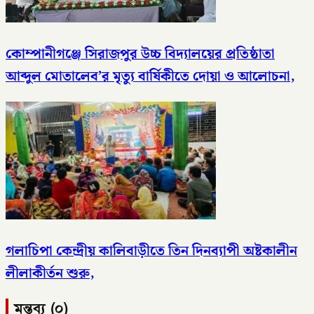
কোম্পানীগঞ্জে সিরাজপুর উচ্চ বিদ্যালয়ের প্রতিষ্ঠাতা
আব্দুল মোতালেব’র মৃত্যু বার্ষিকীতে দোয়া ও আলোচনা,
গলাচিপা কেন্দ্রীয় কালিবাড়ীতে তিন দিনব্যাপী অষ্টকালীন
লীলাকীর্তন শুরু,
মন্তব্য (০)