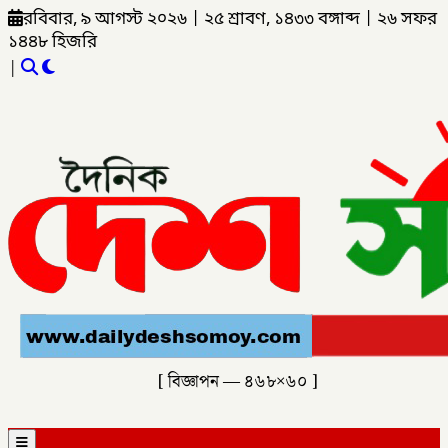
রবিবার, ৯ আগস্ট ২০২৬
|
২৫ শ্রাবণ, ১৪৩৩ বঙ্গাব্দ
|
২৬ সফর
১৪৪৮ হিজরি
|
[ বিজ্ঞাপন — ৪৬৮×৬০ ]