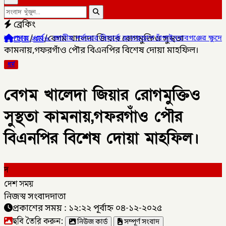
ব্রেকিং
হোম
/
ধর্ম
/
বেগম খালেদা জিয়ার রোগমুক্তিও সুস্থতা
াতীয় পর্যায়ের বিতর্কে রানারআপ চাঁপাইনবাবগঞ্জের ক্ষুদে বিতার্কিকরা,
✦
চ
কামনায়,গফরগাঁও পৌর বিএনপির বিশেষ দোয়া মাহফিল।
ধর্ম
বেগম খালেদা জিয়ার রোগমুক্তিও
সুস্থতা কামনায়,গফরগাঁও পৌর
বিএনপির বিশেষ দোয়া মাহফিল।
দ
দেশ সময়
নিজস্ব সংবাদদাতা
প্রকাশের সময় : ১২:২২ পূর্বাহ্ন ০৪-১২-২০২৫
ছবি তৈরি করুন:
নিউজ কার্ড
সম্পূর্ণ সংবাদ