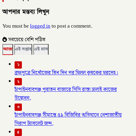
আপনার মন্তব্য লিখুন
You must be
logged in
to post a comment.
সবচেয়ে বেশি পঠিত
আজ
এই সপ্তাহ
এই মাস
১
ব্রহ্মপুত্রে নিখোঁজের তিন দিন পর মিলল কৃষকের মরদেহ।
২
চাঁপাইনবাবগঞ্জ পুরাতন বাজারে সিসি রাস্তা ঢালাই কাজের
উদ্বোধন,
৩
চাঁপাইনবাবগঞ্জ সীমান্তে ৫৯ বিজিবির অভিযানে নেশাজাতীয়
সিরাপ ট্যাবলেট জব্দ,
৪