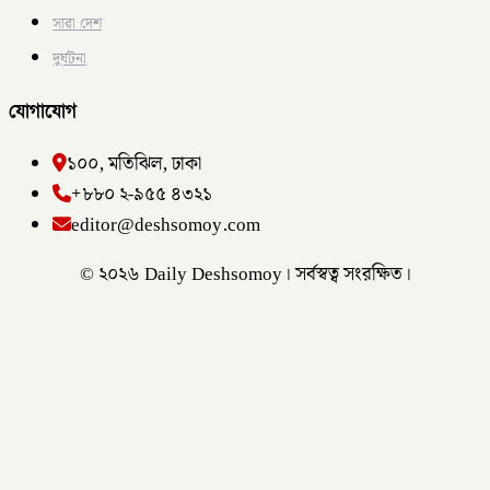
সারা দেশ
দুর্ঘটনা
যোগাযোগ
১০০, মতিঝিল, ঢাকা
+৮৮০ ২-৯৫৫ ৪৩২১
editor@deshsomoy.com
© ২০২৬ Daily Deshsomoy। সর্বস্বত্ব সংরক্ষিত।