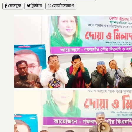
ফেসবুক
টুইটার
হোয়াটসঅ্যাপ