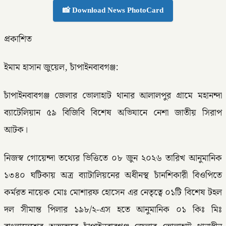
📸 Download News PhotoCard
প্রকাশিত
ইমাম হাসান জুয়েল, চাঁপাইনবাবগঞ্জ:
চাঁপাইনবাবগঞ্জ জেলার ভোলাহাট থানার আলালপুর গ্রামে মহানন্দা
ব্যাটেলিয়ান ৫৯ বিজিবি বিশেষ অভিযানে নেশা জাতীয় সিরাপ
আটক।
নিজস্ব গোয়েন্দা তথ্যের ভিত্তিতে ০৮ জুন ২০২৬ তারিখ আনুমানিক
১৩৪০ ঘটিকায় অত্র ব্যাটালিয়নের অধীনস্থ চাঁনশিকারী বিওপিতে
কর্মরত নায়েক মোঃ মোশারফ হোসেন এর নেতৃত্বে ০১টি বিশেষ টহল
দল সীমান্ত পিলার ১৯৮/২-এস হতে আনুমানিক ০১ কিঃ মিঃ