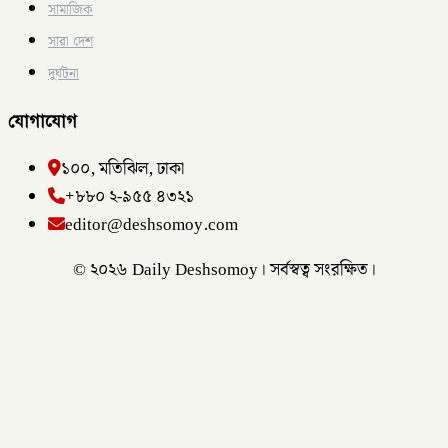
সামাজিক
সারা দেশ
দুর্ঘটনা
যোগাযোগ
১০০, মতিঝিল, ঢাকা
+৮৮০ ২-৯৫৫ ৪৩২১
editor@deshsomoy.com
© ২০২৬ Daily Deshsomoy। সর্বস্বত্ব সংরক্ষিত।