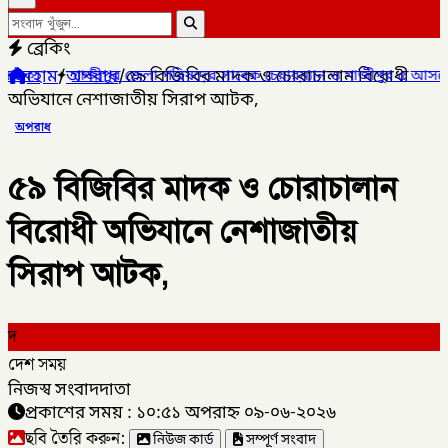
ব্রেকিং
হোম
/
অপরাধ
/
৫৯ বিজিবির মাদক ও চোরাচালান বিরোধী
া পরিষদের সাবেক চেয়ারম্যান ও গাজীপুর ৫ আসনের সাবেক সংসদ সদস্য আখ
অভিযানে নেশাজাতীয় সিরাপ আটক,
অপরাধ
৫৯ বিজিবির মাদক ও চোরাচালান
বিরোধী অভিযানে নেশাজাতীয়
সিরাপ আটক,
দ
দেশ সময়
নিজস্ব সংবাদদাতা
প্রকাশের সময় : ১০:৫১ অপরাহ্ন ০৯-০৬-২০২৬
ছবি তৈরি করুন:
নিউজ কার্ড
সম্পূর্ণ সংবাদ