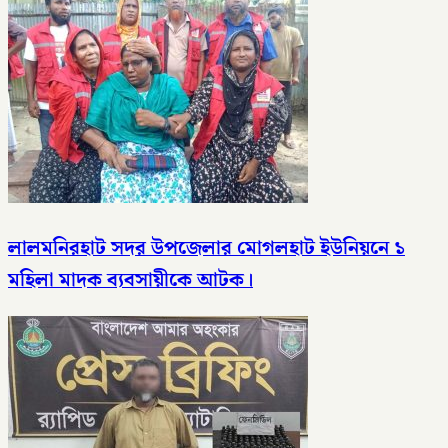
লালমনিরহাট সদর উপজেলার মোগলহাট ইউনিয়নে ১
মহিলা মাদক ব্যবসায়ীকে আটক।