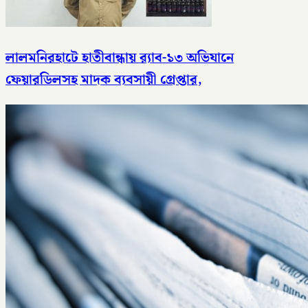
লালমনিরহাটে হাতীবান্ধায় র‌্যাব-১৩ অভিযানে
ফেয়ারডিলসহ মাদক ব্যবসায়ী গ্রেপ্তার,