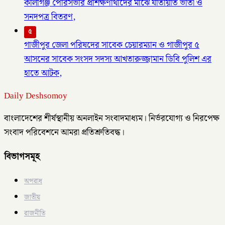
কালীগঞ্জ পৌরসভার প্রশিক্ষণার্থীদের মাঝে যাতায়াত ভাতা ও
সনদপত্র বিতরণ,
৫
গাজীপুর জেলা পরিষদের সাবেক চেয়ারম্যান ও গাজীপুর ৫
আসনের সাবেক সংসদ সদস্য আখতারুজ্জামান ডিবি পুলিশ এর
হাতে আটক,
Daily Deshsomoy
বাংলাদেশের শীর্ষস্থানীয় অনলাইন সংবাদমাধ্যম। নির্ভরযোগ্য ও নিরপেক্ষ
সংবাদ পরিবেশনে আমরা প্রতিশ্রুতিবদ্ধ।
বিভাগসমূহ
অপরাধ
জাতীয়
রাজনীতি