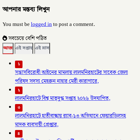
আপনার মন্তব্য লিখুন
You must be
logged in
to post a comment.
সবচেয়ে বেশি পঠিত
আজ
এই সপ্তাহ
এই মাস
১
সন্ত্রাসবিরোধী আইনের মামলায় লালমনিরহাটের সাবেক জেলা
পরিষদ সদস্য মেহরুন নাহার মেরী কারাগারে,
২
লালমনিরহাটে বিশ্ব মাতৃদুগ্ধ সপ্তাহ ২০২৬ উদযাপিত,
৩
লালমনিরহাটে হাতীবান্ধায় র‌্যাব-১৩ অভিযানে ফেয়ারডিলসহ
মাদক ব্যবসায়ী গ্রেপ্তার,
৪