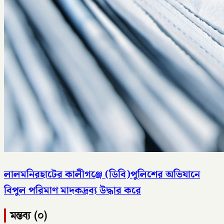
লালমনিরহাটের কালীগঞ্জে (ডিবি)পুলিশের অভিযানে
বিপুল পরিমাণ মাদকদ্রব্য উদ্ধার করে
মন্তব্য (০)