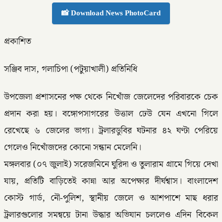
📸 Download News PhotoCard
প্রকাশিত
সঞ্জিব দাস, গলাচিপা (পটুয়াখালী) প্রতিনিধি
উপজেলা প্রশাসনের পক্ষ থেকে নিখোঁজ জেলেদের পরিবারকে চেক
প্রদান করা হয়। বঙ্গোপসাগরের উত্তাল ঢেউ যেন এখনো গিলে
রেখেছে ৬ জেলের ভাগ্য। ট্রলারডুবির ঘটনার ৪২ ঘণ্টা পেরিয়ে
গেলেও নিখোঁজদের কোনো সন্ধান মেলেনি।
মঙ্গলবার (০৭ জুলাই) সরেজমিনে ঘুরিদা ও তুলারাম গ্রামে গিয়ে দেখা
যায়, প্রতিটি বাড়িতেই কান্না আর অপেক্ষার দীর্ঘশ্বাস। বাংলাদেশ
কোস্ট গার্ড, নৌ-পুলিশ, স্থানীয় জেলে ও আশপাশে মাছ ধরার
ট্রলারগুলোর সমন্বয়ে টানা উদ্ধার অভিযান চললেও এদিন বিকেল