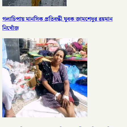
গলাচিপায় মানসিক প্রতিবন্ধী যুবক জামশেদুর রহমান
নিখোঁজ