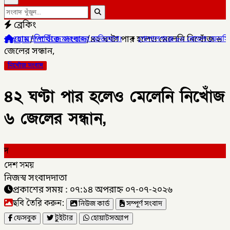
ব্রেকিং
হোম
/
নিখোঁজ সংবাদ
/
৪২ ঘণ্টা পার হলেও মেলেনি নিখোঁজ ৬
িকে মারধরের অভিযোগ।
✦
গোপালগঞ্জে ৮০ বোতল ফেনসিডিলসহ দুই মাদক ব্যব
জেলের সন্ধান,
নিখোঁজ সংবাদ
৪২ ঘণ্টা পার হলেও মেলেনি নিখোঁজ
৬ জেলের সন্ধান,
দ
দেশ সময়
নিজস্ব সংবাদদাতা
প্রকাশের সময় : ০৭:১৪ অপরাহ্ন ০৭-০৭-২০২৬
ছবি তৈরি করুন:
নিউজ কার্ড
সম্পূর্ণ সংবাদ
ফেসবুক
টুইটার
হোয়াটসঅ্যাপ