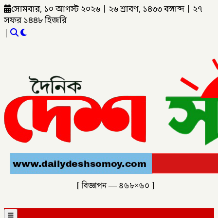
সোমবার, ১০ আগস্ট ২০২৬
|
২৬ শ্রাবণ, ১৪৩৩ বঙ্গাব্দ
|
২৭
সফর ১৪৪৮ হিজরি
|
[ বিজ্ঞাপন — ৪৬৮×৬০ ]