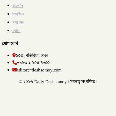
রাজনীতি
সামাজিক
সারা দেশ
দুর্ঘটনা
যোগাযোগ
১০০, মতিঝিল, ঢাকা
+৮৮০ ২-৯৫৫ ৪৩২১
editor@deshsomoy.com
© ২০২৬ Daily Deshsomoy। সর্বস্বত্ব সংরক্ষিত।