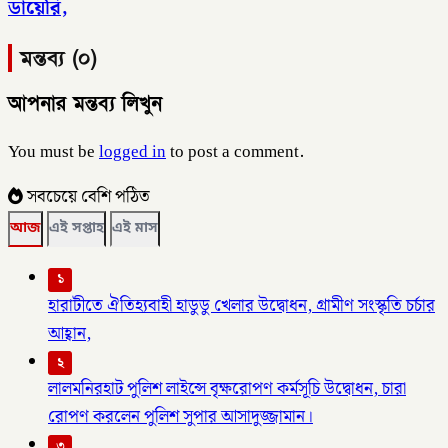
ডায়েরি,
মন্তব্য (০)
আপনার মন্তব্য লিখুন
You must be
logged in
to post a comment.
সবচেয়ে বেশি পঠিত
আজ
এই সপ্তাহ
এই মাস
১
হারাটীতে ঐতিহ্যবাহী হাডুডু খেলার উদ্বোধন, গ্রামীণ সংস্কৃতি চর্চার
আহ্বান,
২
লালমনিরহাট পুলিশ লাইন্সে বৃক্ষরোপণ কর্মসূচি উদ্বোধন, চারা
রোপণ করলেন পুলিশ সুপার আসাদুজ্জামান।
৩