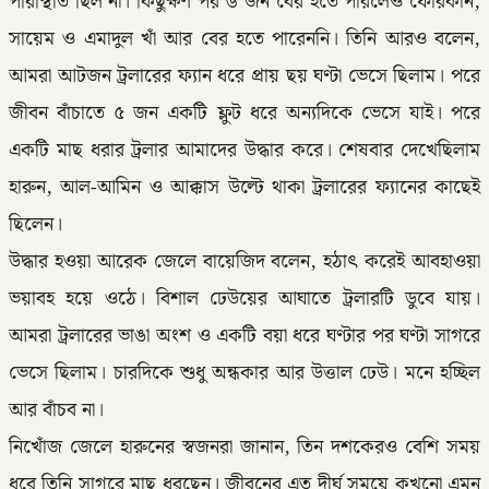
পরিস্থিতি ছিল না। কিছুক্ষণ পর ৬ জন বের হতে পারলেও ফোরকান,
সায়েম ও এমাদুল খাঁ আর বের হতে পারেননি। তিনি আরও বলেন,
আমরা আটজন ট্রলারের ফ্যান ধরে প্রায় ছয় ঘণ্টা ভেসে ছিলাম। পরে
জীবন বাঁচাতে ৫ জন একটি ফ্লুট ধরে অন্যদিকে ভেসে যাই। পরে
একটি মাছ ধরার ট্রলার আমাদের উদ্ধার করে। শেষবার দেখেছিলাম
হারুন, আল-আমিন ও আক্কাস উল্টে থাকা ট্রলারের ফ্যানের কাছেই
ছিলেন।
উদ্ধার হওয়া আরেক জেলে বায়েজিদ বলেন, হঠাৎ করেই আবহাওয়া
ভয়াবহ হয়ে ওঠে। বিশাল ঢেউয়ের আঘাতে ট্রলারটি ডুবে যায়।
আমরা ট্রলারের ভাঙা অংশ ও একটি বয়া ধরে ঘণ্টার পর ঘণ্টা সাগরে
ভেসে ছিলাম। চারদিকে শুধু অন্ধকার আর উত্তাল ঢেউ। মনে হচ্ছিল
আর বাঁচব না।
নিখোঁজ জেলে হারুনের স্বজনরা জানান, তিন দশকেরও বেশি সময়
ধরে তিনি সাগরে মাছ ধরছেন। জীবনের এত দীর্ঘ সময়ে কখনো এমন