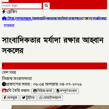
ব্রেকিং
হোম
/
গণমাধ্যম
/
সাংবাদিকতার মর্যাদা রক্ষার আহ্বান সকলের
াজ্জল ডাক্তারের জানাজা ও দাফন সম্পন্ন।
✦
লালমনিরহাটের ৫ উপজেলার ৪
গণমাধ্যম
সাংবাদিকতার মর্যাদা রক্ষার আহ্বান
সকলের
দ
দেশ সময়
নিজস্ব সংবাদদাতা
প্রকাশের সময় : ০৯:৩৪ অপরাহ্ন ০৪-০৭-২০২৬
ছবি তৈরি করুন:
নিউজ কার্ড
সম্পূর্ণ সংবাদ
ফেসবুক
টুইটার
হোয়াটসঅ্যাপ