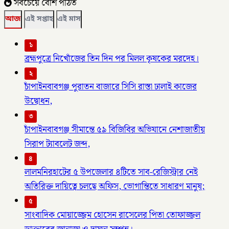
সবচেয়ে বেশি পঠিত
আজ
এই সপ্তাহ
এই মাস
১
ব্রহ্মপুত্রে নিখোঁজের তিন দিন পর মিলল কৃষকের মরদেহ।
২
চাঁপাইনবাবগঞ্জ পুরাতন বাজারে সিসি রাস্তা ঢালাই কাজের
উদ্বোধন,
৩
চাঁপাইনবাবগঞ্জ সীমান্তে ৫৯ বিজিবির অভিযানে নেশাজাতীয়
সিরাপ ট্যাবলেট জব্দ,
৪
লালমনিরহাটের ৫ উপজেলার ৪টিতে সাব-রেজিস্ট্রার নেই
অতিরিক্ত দায়িত্বে চলছে অফিস, ভোগান্তিতে সাধারণ মানুষ;
৫
সাংবাদিক মোয়াজ্জেম হোসেন রাসেলের পিতা তোফাজ্জল