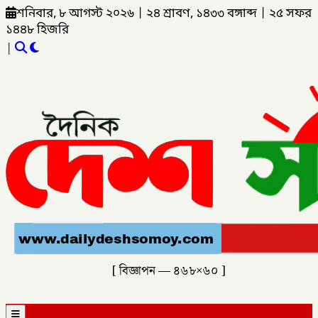
শনিবার, ৮ আগস্ট ২০২৬
|
২৪ শ্রাবণ, ১৪৩৩ বঙ্গাব্দ
|
২৫ সফর
১৪৪৮ হিজরি
|
[ বিজ্ঞাপন — ৪৬৮×৬০ ]