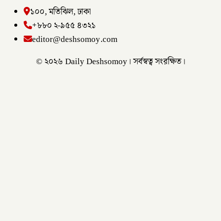
১০০, মতিঝিল, ঢাকা
+৮৮০ ২-৯৫৫ ৪৩২১
editor@deshsomoy.com
© ২০২৬ Daily Deshsomoy। সর্বস্বত্ব সংরক্ষিত।