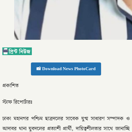
📸 Download News PhotoCard
প্রকাশিত
স্টাফ রিপোর্টারঃ
ঢাকা মহানগর পশ্চিম ছাত্রদলের সাবেক যুগ্ম সাধারণ সম্পাদক ও
আদাবর থানা যুবদলের প্রত্যাশী প্রার্থী, দায়িত্বশীলতার সাথে জানাচ্ছি