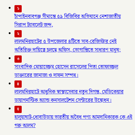
১
চাঁপাইনবাবগঞ্জ সীমান্তে ৫৯ বিজিবির অভিযানে নেশাজাতীয়
সিরাপ ট্যাবলেট জব্দ,
২
লালমনিরহাটের ৫ উপজেলার ৪টিতে সাব-রেজিস্ট্রার নেই
অতিরিক্ত দায়িত্বে চলছে অফিস, ভোগান্তিতে সাধারণ মানুষ;
৩
সাংবাদিক মোয়াজ্জেম হোসেন রাসেলের পিতা তোফাজ্জল
ডাক্তারের জানাজা ও দাফন সম্পন্ন।
৪
লালমনিরহাটে আধুনিক স্বাস্থ্যসেবার নতুন দিগন্ত, মেডিকেয়ার
ডায়াগনস্টিক অ্যান্ড কনসালটেশন সেন্টারের উদ্বোধন।
৫
হালুয়াঘাট-ধোবাউড়ায় ভারতীয় অবৈধ পণ্য আমদানিকারক কে এই
গরু আলম?