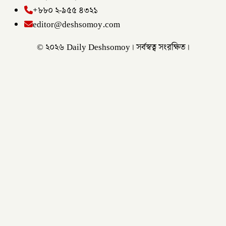
+৮৮০ ২-৯৫৫ ৪৩২১
editor@deshsomoy.com
© ২০২৬ Daily Deshsomoy। সর্বস্বত্ব সংরক্ষিত।