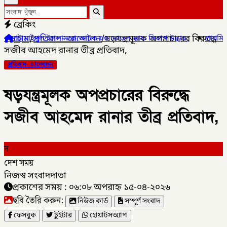
ব্রেকিং
হোম
/
প্রতিবাদ- আন্দোলন
/
ষড়যন্ত্রমূলক অপপ্রচারের বিরুদ্ধে
লামকে আটক ০৩ বোতল স্কাফ সিরাপ উদ্ধার,
✦
প্রাথমিক শিক্ষা পদক ২০২৬: 
সজীব আহমেদ রানার তীব্র প্রতিবাদ,
প্রতিবাদ- আন্দোলন
ষড়যন্ত্রমূলক অপপ্রচারের বিরুদ্ধে
সজীব আহমেদ রানার তীব্র প্রতিবাদ,
দ
দেশ সময়
নিজস্ব সংবাদদাতা
প্রকাশের সময় : ০৬:০৮ অপরাহ্ন ১৫-০৪-২০২৬
ছবি তৈরি করুন:
নিউজ কার্ড
সম্পূর্ণ সংবাদ
ফেসবুক
টুইটার
হোয়াটসঅ্যাপ