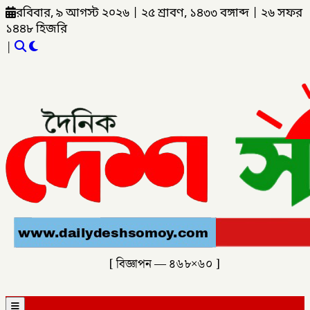
রবিবার, ৯ আগস্ট ২০২৬
|
২৫ শ্রাবণ, ১৪৩৩ বঙ্গাব্দ
|
২৬ সফর
১৪৪৮ হিজরি
|
[ বিজ্ঞাপন — ৪৬৮×৬০ ]