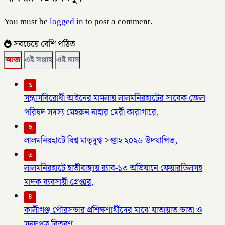
You must be
logged in
to post a comment.
সবচেয়ে বেশি পঠিত
আজ
এই সপ্তাহ
এই মাস
১
সন্ত্রাসবিরোধী আইনের মামলায় লালমনিরহাটের সাবেক জেলা
পরিষদ সদস্য মেহরুন নাহার মেরী কারাগারে,
২
লালমনিরহাটে বিশ্ব মাতৃদুগ্ধ সপ্তাহ ২০২৬ উদযাপিত,
৩
লালমনিরহাটে হাতীবান্ধায় র‌্যাব-১৩ অভিযানে ফেয়ারডিলসহ
মাদক ব্যবসায়ী গ্রেপ্তার,
৪
কালীগঞ্জ পৌরসভার প্রশিক্ষণার্থীদের মাঝে যাতায়াত ভাতা ও
সনদপত্র বিতরণ,