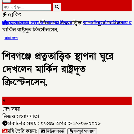
ব্রেকিং
হোম
/
সারা দেশ
/
শিবগঞ্জে প্রত্নতাত্ত্বিক স্থাপনা ঘুরে দেখলেন
তা ও সনদপত্র বিতরণ,
✦
লালমনিরহাটে হাতীবান্ধায় র‌্যাব-১৩ অভিযানে ফেয়ার
মার্কিন রাষ্ট্রদূত ক্রিস্টেনসেন,
সারা দেশ
শিবগঞ্জে প্রত্নতাত্ত্বিক স্থাপনা ঘুরে
দেখলেন মার্কিন রাষ্ট্রদূত
ক্রিস্টেনসেন,
দ
দেশ সময়
নিজস্ব সংবাদদাতা
প্রকাশের সময় : ০৯:৩৯ অপরাহ্ন ১৭-০৬-২০২৬
ছবি তৈরি করুন:
নিউজ কার্ড
সম্পূর্ণ সংবাদ