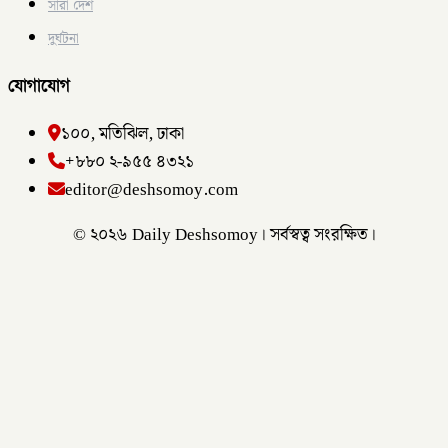
সারা দেশ
দুর্ঘটনা
যোগাযোগ
১০০, মতিঝিল, ঢাকা
+৮৮০ ২-৯৫৫ ৪৩২১
editor@deshsomoy.com
© ২০২৬ Daily Deshsomoy। সর্বস্বত্ব সংরক্ষিত।