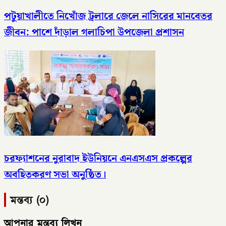
পটুয়াখালীতে নিখোঁজ ট্রলারে জেলে নাসিরের মানবেতর
জীবন: পাশে দাঁড়াল গলাচিপা উপজেলা প্রশাসন
চরফ্যাশনের নুরাবাদ ইউনিয়নে এনএসএস প্রকল্পের
অবহিতকরণ সভা অনুষ্ঠিত।
মন্তব্য (০)
আপনার মন্তব্য লিখুন