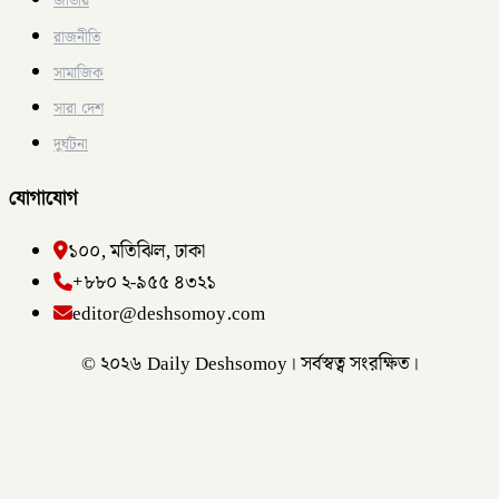
জাতীয়
রাজনীতি
সামাজিক
সারা দেশ
দুর্ঘটনা
যোগাযোগ
১০০, মতিঝিল, ঢাকা
+৮৮০ ২-৯৫৫ ৪৩২১
editor@deshsomoy.com
© ২০২৬ Daily Deshsomoy। সর্বস্বত্ব সংরক্ষিত।