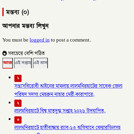
মন্তব্য (০)
আপনার মন্তব্য লিখুন
You must be
logged in
to post a comment.
সবচেয়ে বেশি পঠিত
আজ
এই সপ্তাহ
এই মাস
১
সন্ত্রাসবিরোধী আইনের মামলায় লালমনিরহাটের সাবেক জেলা
পরিষদ সদস্য মেহরুন নাহার মেরী কারাগারে,
২
লালমনিরহাটে বিশ্ব মাতৃদুগ্ধ সপ্তাহ ২০২৬ উদযাপিত,
৩
লালমনিরহাটে হাতীবান্ধায় র‌্যাব-১৩ অভিযানে ফেয়ারডিলসহ