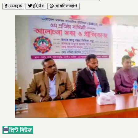
ফেসবুক
টুইটার
হোয়াটসঅ্যাপ