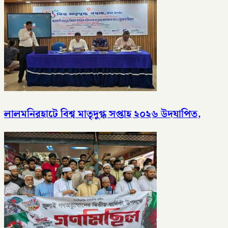
লালমনিরহাটে বিশ্ব মাতৃদুগ্ধ সপ্তাহ ২০২৬ উদযাপিত,