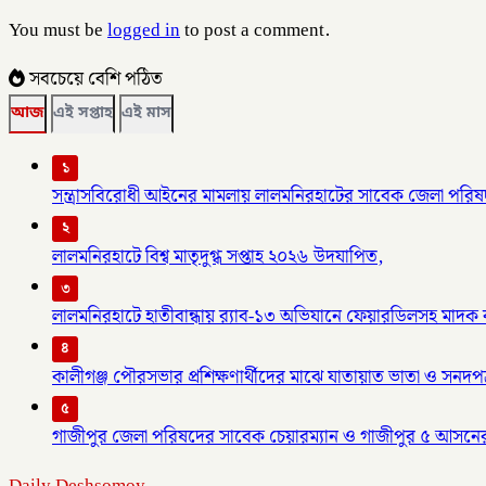
You must be
logged in
to post a comment.
সবচেয়ে বেশি পঠিত
আজ
এই সপ্তাহ
এই মাস
১
সন্ত্রাসবিরোধী আইনের মামলায় লালমনিরহাটের সাবেক জেলা পরিষদ
২
লালমনিরহাটে বিশ্ব মাতৃদুগ্ধ সপ্তাহ ২০২৬ উদযাপিত,
৩
লালমনিরহাটে হাতীবান্ধায় র‌্যাব-১৩ অভিযানে ফেয়ারডিলসহ মাদক ব্য
৪
কালীগঞ্জ পৌরসভার প্রশিক্ষণার্থীদের মাঝে যাতায়াত ভাতা ও সনদপ
৫
গাজীপুর জেলা পরিষদের সাবেক চেয়ারম্যান ও গাজীপুর ৫ আসনে