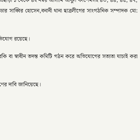
য়েছে। এছাড়া ১ থেকে ৪২ নম্বর আসামি আবুল কাশেমসহ ৪৩, ৪৪, ৪৫, ৪৭,
র সাব্বির হোসেন,বনানী থানা ছাত্রলীগের সাংগঠনিক সম্পাদক মো:
অভিযোগ রয়েছে।
তদারকি বা স্বাধীন তদন্ত কমিটি গঠন করে অভিযোগের সত্যতা যাচাই করা
হণের দাবি জানিয়েছে।