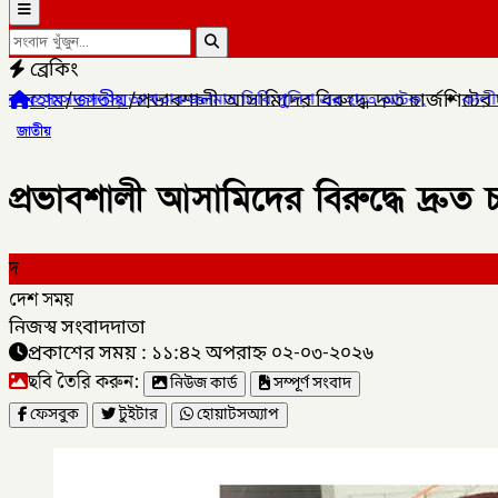
ব্রেকিং
হোম
/
জাতীয়
/
প্রভাবশালী আসামিদের বিরুদ্ধে দ্রুত চার্জশিটের 
তারুজ্জামান ডিবি পুলিশ এর হাতে আটক,
✦
কালীগঞ্জ পৌরসভার প্রশিক্ষণ
জাতীয়
প্রভাবশালী আসামিদের বিরুদ্ধে দ্রুত চ
দ
দেশ সময়
নিজস্ব সংবাদদাতা
প্রকাশের সময় : ১১:৪২ অপরাহ্ন ০২-০৩-২০২৬
ছবি তৈরি করুন:
নিউজ কার্ড
সম্পূর্ণ সংবাদ
ফেসবুক
টুইটার
হোয়াটসঅ্যাপ