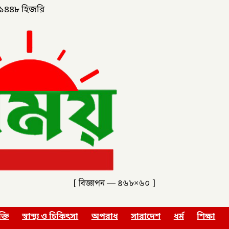
১৪৪৮ হিজরি
[ বিজ্ঞাপন — ৪৬৮×৬০ ]
ক্তি
স্বাস্থ্য ও চিকিৎসা
অপরাধ
সারাদেশ
ধর্ম
শিক্ষা