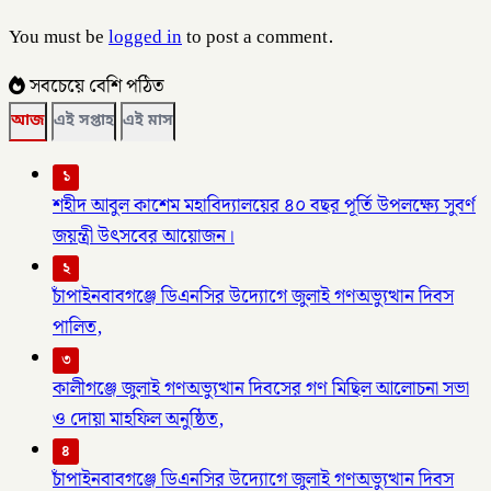
You must be
logged in
to post a comment.
সবচেয়ে বেশি পঠিত
আজ
এই সপ্তাহ
এই মাস
১
শহীদ আবুল কাশেম মহাবিদ্যালয়ের ৪০ বছর পূর্তি উপলক্ষ্যে সুবর্ণ
জয়ন্ত্রী উৎসবের আয়োজন।
২
চাঁপাইনবাবগঞ্জে ডিএনসির উদ্যোগে জুলাই গণঅভ্যুত্থান দিবস
পালিত,
৩
কালীগঞ্জে জুলাই গণঅভ্যুত্থান দিবসের গণ মিছিল আলোচনা সভা
ও দোয়া মাহফিল অনুষ্ঠিত,
৪
চাঁপাইনবাবগঞ্জে ডিএনসির উদ্যোগে জুলাই গণঅভ্যুত্থান দিবস