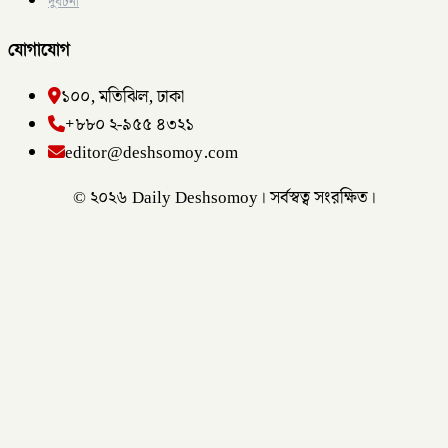
দুর্ঘটনা
যোগাযোগ
১০০, মতিঝিল, ঢাকা
+৮৮০ ২-৯৫৫ ৪৩২১
editor@deshsomoy.com
© ২০২৬ Daily Deshsomoy। সর্বস্বত্ব সংরক্ষিত।