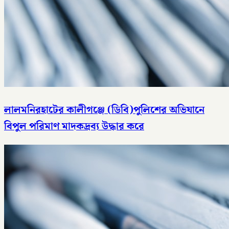
লালমনিরহাটের কালীগঞ্জে (ডিবি)পুলিশের অভিযানে
বিপুল পরিমাণ মাদকদ্রব্য উদ্ধার করে