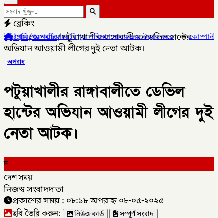
ব্রেকিং
হোম
/
অপরাধ
/
পটুয়াখালীর রাঙ্গাবালীতে ডেভিল হান্টের
পুল পরিমাণ মাদকদ্রব্য উদ্ধার করে
✦
কোম্পানীগঞ্জে জুলাই গনঅভ্যুত্থ
অভিযান আওয়ামী লীগের দুই নেতা আটক।
অপরাধ
পটুয়াখালীর রাঙ্গাবালীতে ডেভিল
হান্টের অভিযান আওয়ামী লীগের দুই
নেতা আটক।
দ
দেশ সময়
নিজস্ব সংবাদদাতা
প্রকাশের সময় : ০৮:১৮ অপরাহ্ন ০৮-০৫-২০২৫
ছবি তৈরি করুন:
নিউজ কার্ড
সম্পূর্ণ সংবাদ