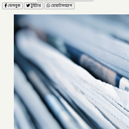
ফেসবুক
টুইটার
হোয়াটসঅ্যাপ