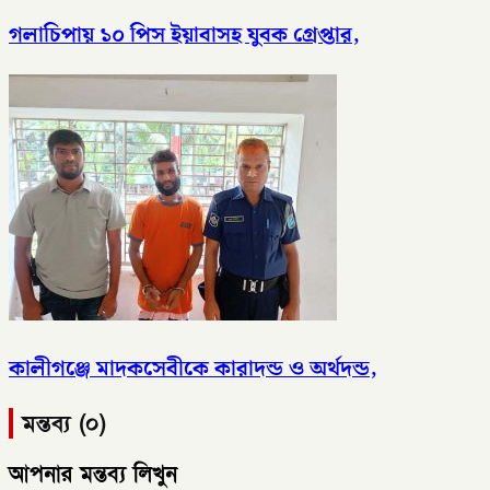
গলাচিপায় ১০ পিস ইয়াবাসহ যুবক গ্রেপ্তার,
কালীগঞ্জে মাদকসেবীকে কারাদন্ড ও অর্থদন্ড,
মন্তব্য (০)
আপনার মন্তব্য লিখুন