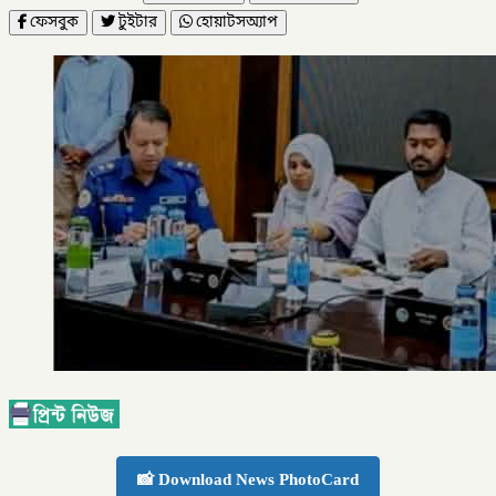
ফেসবুক
টুইটার
হোয়াটসঅ্যাপ
📸 Download News PhotoCard