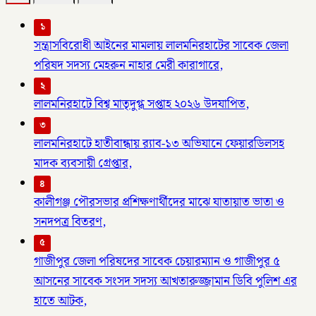
১
সন্ত্রাসবিরোধী আইনের মামলায় লালমনিরহাটের সাবেক জেলা
পরিষদ সদস্য মেহরুন নাহার মেরী কারাগারে,
২
লালমনিরহাটে বিশ্ব মাতৃদুগ্ধ সপ্তাহ ২০২৬ উদযাপিত,
৩
লালমনিরহাটে হাতীবান্ধায় র‌্যাব-১৩ অভিযানে ফেয়ারডিলসহ
মাদক ব্যবসায়ী গ্রেপ্তার,
৪
কালীগঞ্জ পৌরসভার প্রশিক্ষণার্থীদের মাঝে যাতায়াত ভাতা ও
সনদপত্র বিতরণ,
৫
গাজীপুর জেলা পরিষদের সাবেক চেয়ারম্যান ও গাজীপুর ৫
আসনের সাবেক সংসদ সদস্য আখতারুজ্জামান ডিবি পুলিশ এর
হাতে আটক,