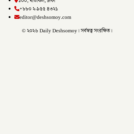
১০০, মতিঝিল, ঢাকা
+৮৮০ ২-৯৫৫ ৪৩২১
editor@deshsomoy.com
© ২০২৬ Daily Deshsomoy। সর্বস্বত্ব সংরক্ষিত।