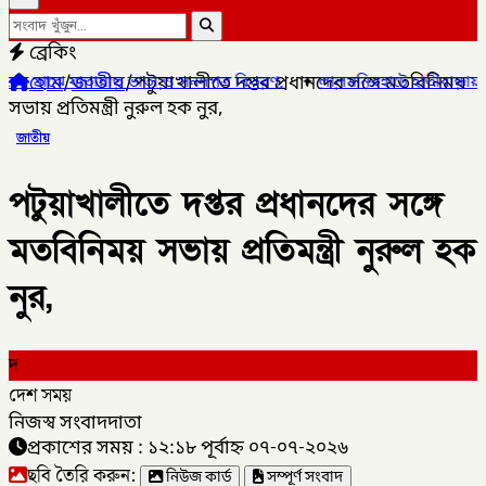
ব্রেকিং
হোম
/
জাতীয়
/
পটুয়াখালীতে দপ্তর প্রধানদের সঙ্গে মতবিনিময়
যাতায়াত ভাতা ও সনদপত্র বিতরণ,
✦
লালমনিরহাটে হাতীবান্ধায় র‌্যাব-১৩ অভি
সভায় প্রতিমন্ত্রী নুরুল হক নুর,
জাতীয়
পটুয়াখালীতে দপ্তর প্রধানদের সঙ্গে
মতবিনিময় সভায় প্রতিমন্ত্রী নুরুল হক
নুর,
দ
দেশ সময়
নিজস্ব সংবাদদাতা
প্রকাশের সময় : ১২:১৮ পূর্বাহ্ন ০৭-০৭-২০২৬
ছবি তৈরি করুন:
নিউজ কার্ড
সম্পূর্ণ সংবাদ