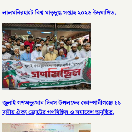
লালমনিরহাটে বিশ্ব মাতৃদুগ্ধ সপ্তাহ ২০২৬ উদযাপিত,
জুলাই গণঅভ্যুত্থান দিবস উপলক্ষ্যে কোম্পানীগঞ্জে ১১
দলীয় ঐক্য জোটের গণমিছিল ও সমাবেশ অনুষ্ঠিত,