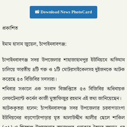
📸 Download News PhotoCard
প্রকাশিত
ইমাম হাসান জুয়েল, চাঁপাইনবাবগঞ্জ:
চাঁপাইনবাবগঞ্জ সদর উপজেলার শাহাজাহানপুর ইউনিয়নে অভিযান
চালিয়ে ভারতীয় ৪টি গরু ও ১টি মোটরসাইকেলসহ দুইজনকে আটক
করেছে ৫৩ বিজিবির সদস্যরা।
শনিবার সকালে এক সংবাদ বিজ্ঞপ্তিতে ৫৩ বিজিবির অধিনায়ক
লেফটেন্যান্ট কর্নেল কাজী মুস্তাফিজুর রহমান এই তথ্য জানিয়েছেন।
আটককৃতরা হলেন: চাঁপাইনবাবগঞ্জ সদর উপজেলার চরবাগডাংগা
ইউনিয়নের বড়গোটাপাড়ার মৃত আলাউদ্দীন আলীর ছেলে শাকিল