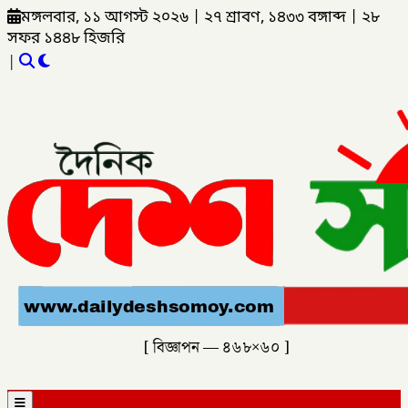
মঙ্গলবার, ১১ আগস্ট ২০২৬
|
২৭ শ্রাবণ, ১৪৩৩ বঙ্গাব্দ
|
২৮
সফর ১৪৪৮ হিজরি
|
[ বিজ্ঞাপন — ৪৬৮×৬০ ]