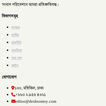
সংবাদ পরিবেশনে আমরা প্রতিশ্রুতিবদ্ধ।
বিভাগসমূহ
অপরাধ
জাতীয়
রাজনীতি
সামাজিক
সারা দেশ
দুর্ঘটনা
যোগাযোগ
১০০, মতিঝিল, ঢাকা
+৮৮০ ২-৯৫৫ ৪৩২১
editor@deshsomoy.com