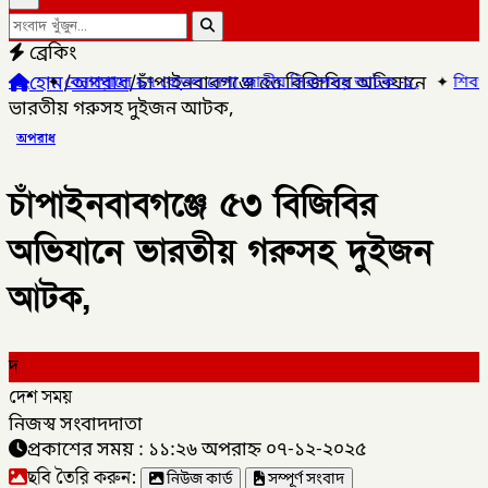
ব্রেকিং
হোম
/
অপরাধ
/
চাঁপাইনবাবগঞ্জে ৫৩ বিজিবির অভিযানে
েনাপোলে ৯৭ বোতল নেশা জাতীয় সিরাপসহ আটক -১,
✦
শিবগঞ্জে এসএসসি
ভারতীয় গরুসহ দুইজন আটক,
অপরাধ
চাঁপাইনবাবগঞ্জে ৫৩ বিজিবির
অভিযানে ভারতীয় গরুসহ দুইজন
আটক,
দ
দেশ সময়
নিজস্ব সংবাদদাতা
প্রকাশের সময় : ১১:২৬ অপরাহ্ন ০৭-১২-২০২৫
ছবি তৈরি করুন:
নিউজ কার্ড
সম্পূর্ণ সংবাদ