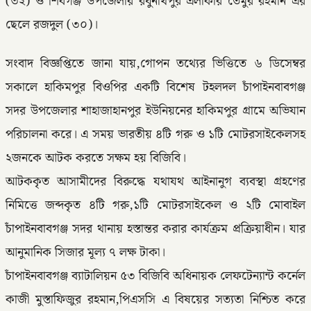
(৩২) ও শিবগঞ্জ উপজেলার রঘুনাথপুর এলাকার তৈমুর রহমান এর
ছেলে রজদুল (৩০)।
সংবাদ বিজ্ঞপ্তিতে জানা যায়,গোপন তথ্যের ভিত্তিতে ৬ ডিসেম্বর
সকালে হাকিমপুর বিওপির একটি বিশেষ টহলদল চাঁপাইনবাবগঞ্জ
সদর উপজেলার শাহাজাহানপুর ইউনিয়নের হাকিমপুর গ্রামে অভিযান
পরিচালনা করে। এ সময় ভারতীয় ৪টি গরু ও ১টি মোটরসাইকেলসহ
২জনকে আটক করতে সক্ষম হয় বিজিবি।
আটককৃত আসামীদের বিরুদ্ধে যথাযথ আইনানুগ ব্যবস্থা গ্রহণের
নিমিত্তে জব্দকৃত ৪টি গরু,১টি মোটরসাইকেল ও ২টি মোবাইল
চাঁপাইনবাবগঞ্জ সদর থানায় হস্তান্তর করার কার্যক্রম প্রক্রিয়াধীন। যার
আনুমানিক সিজার মূল্য ৭ লক্ষ টাকা।
চাঁপাইনবাবগঞ্জ ব্যাটালিয়ন ৫৩ বিজিবি অধিনায়ক লেফটেন্যান্ট কর্নেল
কাজী মুস্তাফিজুর রহমান,পিএসসি এ বিষয়ের সত্যতা নিশ্চিত করে