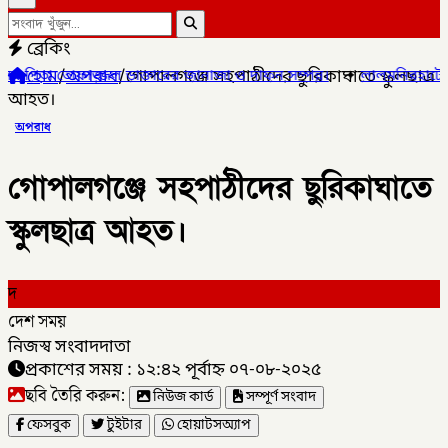
ব্রেকিং
হোম
/
অপরাধ
/
গোপালগঞ্জে সহপাঠীদের ছুরিকাঘাতে স্কুলছাত্র
 ডাক্তারের জানাজা ও দাফন সম্পন্ন।
✦
লালমনিরহাটের ৫ উপজেলার ৪টিতে 
আহত।
অপরাধ
গোপালগঞ্জে সহপাঠীদের ছুরিকাঘাতে
স্কুলছাত্র আহত।
দ
দেশ সময়
নিজস্ব সংবাদদাতা
প্রকাশের সময় : ১২:৪২ পূর্বাহ্ন ০৭-০৮-২০২৫
ছবি তৈরি করুন:
নিউজ কার্ড
সম্পূর্ণ সংবাদ
ফেসবুক
টুইটার
হোয়াটসঅ্যাপ