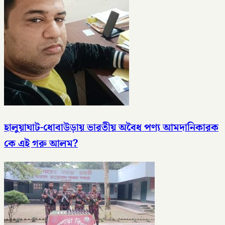
হালুয়াঘাট-ধোবাউড়ায় ভারতীয় অবৈধ পণ্য আমদানিকারক
কে এই গরু আলম?