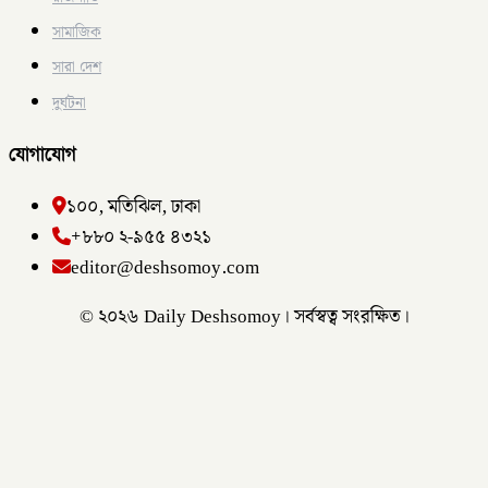
সামাজিক
সারা দেশ
দুর্ঘটনা
যোগাযোগ
১০০, মতিঝিল, ঢাকা
+৮৮০ ২-৯৫৫ ৪৩২১
editor@deshsomoy.com
© ২০২৬ Daily Deshsomoy। সর্বস্বত্ব সংরক্ষিত।