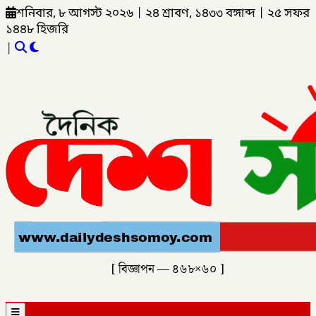
শনিবার, ৮ আগস্ট ২০২৬
|
২৪ শ্রাবণ, ১৪৩৩ বঙ্গাব্দ
|
২৫ সফর
১৪৪৮ হিজরি
|
[ বিজ্ঞাপন — ৪৬৮×৬০ ]