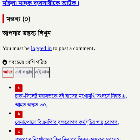
মহিলা মাদক ব্যবসায়ীকে আটক।
মন্তব্য (০)
আপনার মন্তব্য লিখুন
You must be
logged in
to post a comment.
সবচেয়ে বেশি পঠিত
আজ
এই সপ্তাহ
এই মাস
১
ঢাকা-সিলেট মহাসড়কে দুই বাসের মুখোমুখি সংঘর্ষে নিহত ৯,
আহত অন্তত ৩০,
২
বেনাপোলে বিএনপি’র বৃক্ষরোপণ কর্মসূচির গাছ রোপণ,
৩
ব্রহ্মপুত্রে নিখোঁজের তিন দিন পর মিলল কৃষকের মরদেহ।