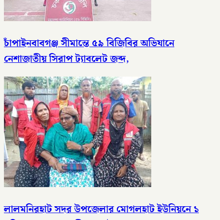
চাঁপাইনবাবগঞ্জ সীমান্তে ৫৯ বিজিবির অভিযানে
নেশাজাতীয় সিরাপ ট্যাবলেট জব্দ,
লালমনিরহাট সদর উপজেলার মোগলহাট ইউনিয়নে ১