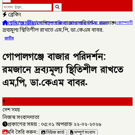
ব্রেকিং
হোম
/
জাতীয়
/
গোপালগঞ্জে বাজার পরিদর্শন: রমজানে
নে বিপুল পরিমাণ মাদকদ্রব্য উদ্ধার করে
✦
কোম্পানীগঞ্জে জুলাই গনঅভ্য
দ্রব্যমূল্য স্থিতিশীল রাখতে এম,পি, ডা.কেএম বাবর.
জাতীয়
গোপালগঞ্জে বাজার পরিদর্শন:
রমজানে দ্রব্যমূল্য স্থিতিশীল রাখতে
এম,পি, ডা.কেএম বাবর.
দ
দেশ সময়
নিজস্ব সংবাদদাতা
প্রকাশের সময় : ০৫:০১ অপরাহ্ন ২২-০২-২০২৬
ছবি তৈরি করুন:
নিউজ কার্ড
সম্পূর্ণ সংবাদ