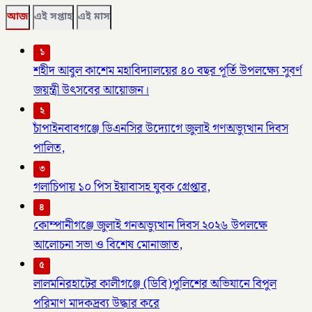
আজ
এই সপ্তাহ
এই মাস
১
শহীদ আবুল কাশেম মহাবিদ্যালয়ের ৪০ বছর পূর্তি উপলক্ষ্যে সুবর্ণ
জয়ন্ত্রী উৎসবের আয়োজন।
২
চাঁপাইনবাবগঞ্জে ডিএনসির উদ্যোগে জুলাই গণঅভ্যুত্থান দিবস
পালিত,
৩
গলাচিপায় ১০ পিস ইয়াবাসহ যুবক গ্রেপ্তার,
৪
কোম্পানীগঞ্জে জুলাই গনঅভ্যুত্থান দিবস ২০২৬ উপলক্ষে
আলোচনা সভা ও বিশেষ মোনাজাত,
৫
লালমনিরহাটের কালীগঞ্জে (ডিবি)পুলিশের অভিযানে বিপুল
পরিমাণ মাদকদ্রব্য উদ্ধার করে