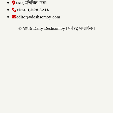
১০০, মতিঝিল, ঢাকা
+৮৮০ ২-৯৫৫ ৪৩২১
editor@deshsomoy.com
© ২০২৬ Daily Deshsomoy। সর্বস্বত্ব সংরক্ষিত।