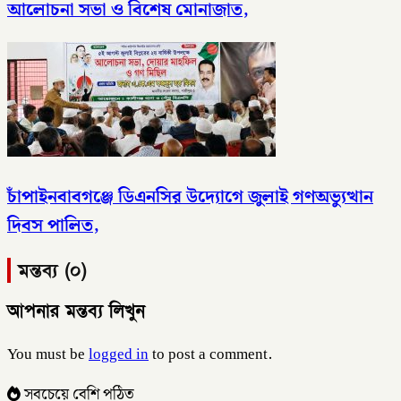
আলোচনা সভা ও বিশেষ মোনাজাত,
চাঁপাইনবাবগঞ্জে ডিএনসির উদ্যোগে জুলাই গণঅভ্যুত্থান
দিবস পালিত,
মন্তব্য (০)
আপনার মন্তব্য লিখুন
You must be
logged in
to post a comment.
সবচেয়ে বেশি পঠিত