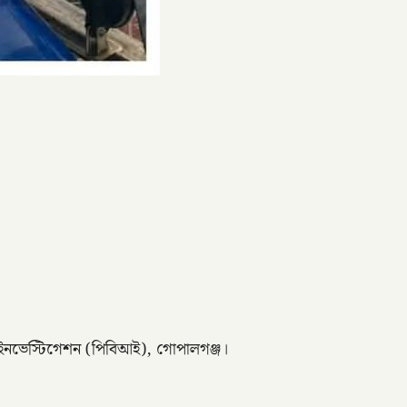
অব ইনভেস্টিগেশন (পিবিআই), গোপালগঞ্জ।