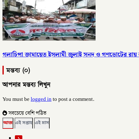
গলাচিপা জামায়েত ইসলামী জুলাই সনদ ও গণভোটের রায় ব
মন্তব্য (০)
আপনার মন্তব্য লিখুন
You must be
logged in
to post a comment.
সবচেয়ে বেশি পঠিত
আজ
এই সপ্তাহ
এই মাস
১