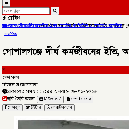
ব্রেকিং
হোম
/
সামাজিক
/
গোপালগঞ্জে দীর্ঘ কর্মজীবনের ইতি, অবসরে 
 ঐক্য জোটের গণমিছিল ও সমাবেশ অনুষ্ঠিত,
✦
লালমনিরহাটের কালীগঞ্জে (ডি
সামাজিক
গোপালগঞ্জে দীর্ঘ কর্মজীবনের ইতি,
দ
দেশ সময়
নিজস্ব সংবাদদাতা
প্রকাশের সময় : ১১:৪৪ অপরাহ্ন ০৮-০৬-২০২৬
ছবি তৈরি করুন:
নিউজ কার্ড
সম্পূর্ণ সংবাদ
ফেসবুক
টুইটার
হোয়াটসঅ্যাপ