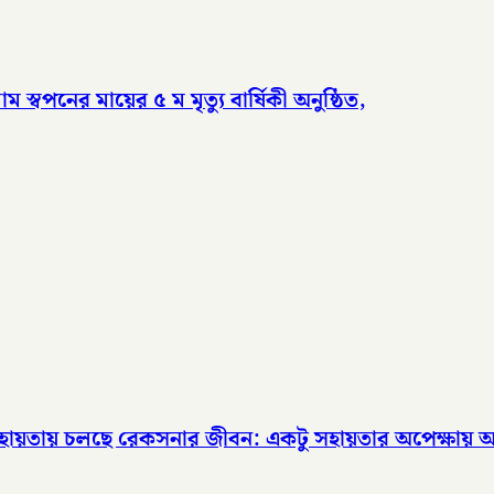
পনের মায়ের ৫ ম মৃত্যু বার্ষিকী অনুষ্ঠিত,
র সহায়তায় চলছে রেকসনার জীবন: একটু সহায়তার অপেক্ষায়