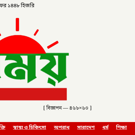
ফর ১৪৪৮ হিজরি
[ বিজ্ঞাপন — ৪৬৮×৬০ ]
ক্তি
স্বাস্থ্য ও চিকিৎসা
অপরাধ
সারাদেশ
ধর্ম
শিক্ষা