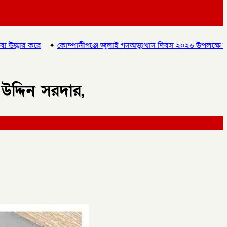
্জে জুলাই গনঅভ্যুত্থান দিবস ২০২৬ উপলক্ষে আলোচনা সভা ও বিশেষ মোনাজ
উদ্দিন সরদার,