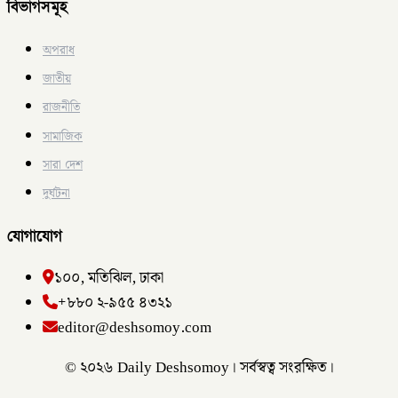
বিভাগসমূহ
অপরাধ
জাতীয়
রাজনীতি
সামাজিক
সারা দেশ
দুর্ঘটনা
যোগাযোগ
১০০, মতিঝিল, ঢাকা
+৮৮০ ২-৯৫৫ ৪৩২১
editor@deshsomoy.com
© ২০২৬ Daily Deshsomoy। সর্বস্বত্ব সংরক্ষিত।