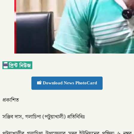
📸 Download News PhotoCard
প্রকাশিত
সঞ্জিব দাস, গলাচিপা (পটুয়াখালী) প্রতিনিধিঃ
পটুয়াখালীর গলাচিপা উপজেলার সদর ইউনিয়নের পক্ষিয়া ৬ নম্বর