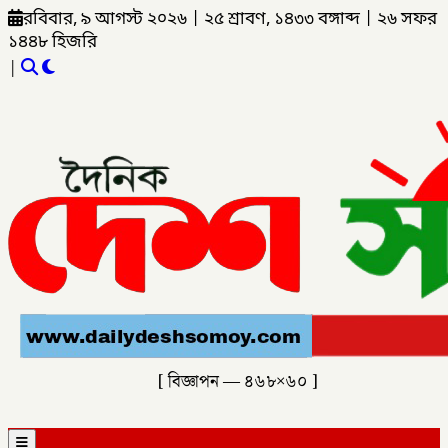
রবিবার, ৯ আগস্ট ২০২৬
|
২৫ শ্রাবণ, ১৪৩৩ বঙ্গাব্দ
|
২৬ সফর
১৪৪৮ হিজরি
|
[ বিজ্ঞাপন — ৪৬৮×৬০ ]