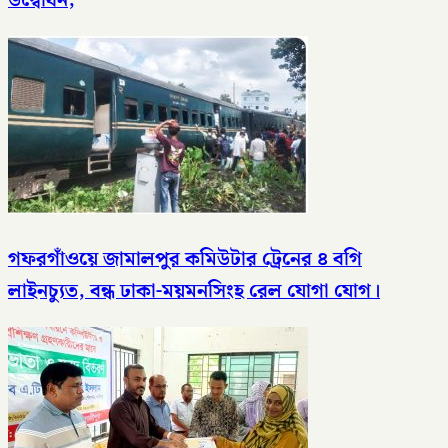
উদ্বোধন,
গফরগাঁওয়ে জামালপুর কমিউটার ট্রেনের ৪ বগি
লাইনচ্যুত, বন্ধ ঢাকা-ময়মনসিংহ রেল যোগা যোগ।