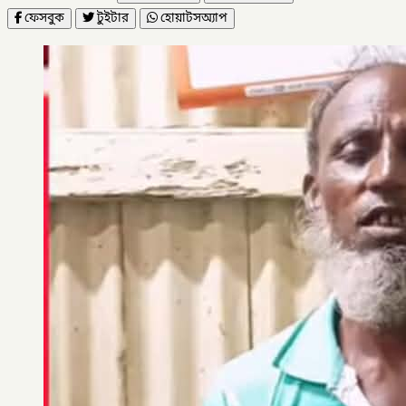
ফেসবুক
টুইটার
হোয়াটসঅ্যাপ