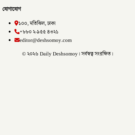
যোগাযোগ
১০০, মতিঝিল, ঢাকা
+৮৮০ ২-৯৫৫ ৪৩২১
editor@deshsomoy.com
© ২০২৬ Daily Deshsomoy। সর্বস্বত্ব সংরক্ষিত।