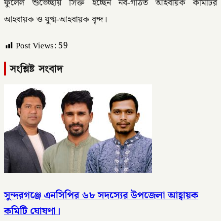
ফুলেল শুভেচ্ছায় সিক্ত হচ্ছেন নব-গঠিত আহবায়ক কমিটির
আহবায়ক ও যুগ্ম-আহবায়ক বৃন্দ।
Post Views:
59
সংশ্লিষ্ট সংবাদ
সুন্দরগঞ্জে এনসিপির ৬৮ সদস্যের উপজেলা আহ্বায়ক
কমিটি ঘোষণা।