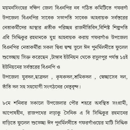
ময়মনসিংহের দক্ষিণ জেলা বিএনপির নব গঠিত কমিটিতে গফরগাঁ
উপজেলা বিএনপির সাবেক সভাপতি সাবেক আহবায়ক সর্বস্তরের
নেতাকর্মীদের আস্থার প্রতীক পরিচ্ছন্ন রাজনীতিবিদ,বিশিষ্ট শিল্পপতি
এবি সিদ্দিকুর রহমানকে যুগ্ন আহবায়ক করায় গফরগাঁও উপজেলা
বিএনপির নেতাকর্মীরা সকল দ্বিধা দ্বন্দ্ব ভুলে ঈদ পুনর্মিলনীতে ফুলেল
শুভেচ্ছায় সিক্ত করেছেন ,টাঙ্গাব ইউনিয়ন থেকে রসুলপুর পর্যন্ত ১৫ই
ইউনিয়নের সর্বস্তরের বিএনপি ও
উপজেলা যুবদল,ছাত্রদল , কৃষকদল,শ্রমিকদল , স্বেচ্ছাসেব দল,
তাঁতি দল সহ সহযোগী সংগঠনের নেতৃবৃন্দ।
৮মে শনিবার সকালে উপজেলার পৌর শহরে অবস্থিত সংগ্রামী,
আপোষহীন, রাজপথের লড়াকু সৈনিক এ বি সিদ্দিকুর রহমানের
বাড়িতে ফুলেল শুভেচ্ছা ঈদ পুনর্মিলনীতে গফরগাঁওয়ের মাটি সিদ্দিক