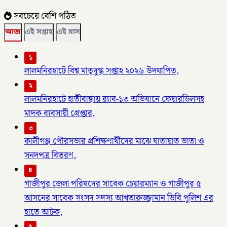
সবচেয়ে বেশি পঠিত
আজ
এই সপ্তাহ
এই মাস
১
লালমনিরহাটে বিশ্ব মাতৃদুগ্ধ সপ্তাহ ২০২৬ উদযাপিত,
২
লালমনিরহাটে হাতীবান্ধায় র‌্যাব-১৩ অভিযানে ফেয়ারডিলসহ
মাদক ব্যবসায়ী গ্রেপ্তার,
৩
কালীগঞ্জ পৌরসভার প্রশিক্ষণার্থীদের মাঝে যাতায়াত ভাতা ও
সনদপত্র বিতরণ,
৪
গাজীপুর জেলা পরিষদের সাবেক চেয়ারম্যান ও গাজীপুর ৫
আসনের সাবেক সংসদ সদস্য আখতারুজ্জামান ডিবি পুলিশ এর
হাতে আটক,