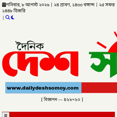
শনিবার, ৮ আগস্ট ২০২৬
|
২৪ শ্রাবণ, ১৪৩৩ বঙ্গাব্দ
|
২৫ সফর
১৪৪৮ হিজরি
|
[ বিজ্ঞাপন — ৪৬৮×৬০ ]