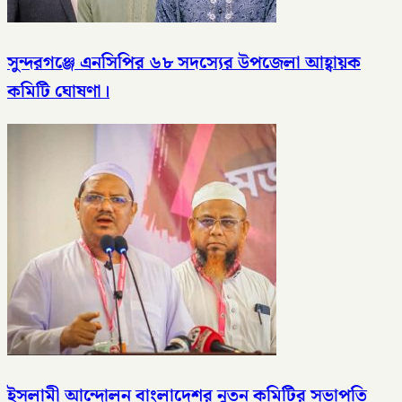
সুন্দরগঞ্জে এনসিপির ৬৮ সদস্যের উপজেলা আহ্বায়ক
কমিটি ঘোষণা।
ইসলামী আন্দোলন বাংলাদেশর নুতন কমিটির সভাপতি