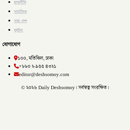
রাজনীতি
সামাজিক
সারা দেশ
দুর্ঘটনা
যোগাযোগ
১০০, মতিঝিল, ঢাকা
+৮৮০ ২-৯৫৫ ৪৩২১
editor@deshsomoy.com
© ২০২৬ Daily Deshsomoy। সর্বস্বত্ব সংরক্ষিত।