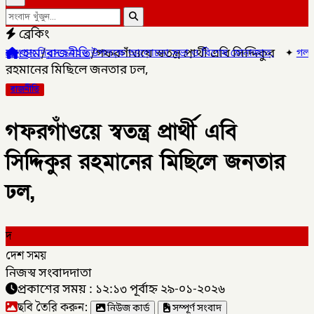
ব্রেকিং
হোম
/
রাজনীতি
/
গফরগাঁওয়ে স্বতন্ত্র প্রার্থী এবি সিদ্দিকুর
বস ২০২৬ উপলক্ষে আলোচনা সভা ও বিশেষ মোনাজাত,
✦
গলাচিপায় ১০ পিস ইয়াব
রহমানের মিছিলে জনতার ঢল,
রাজনীতি
গফরগাঁওয়ে স্বতন্ত্র প্রার্থী এবি
সিদ্দিকুর রহমানের মিছিলে জনতার
ঢল,
দ
দেশ সময়
নিজস্ব সংবাদদাতা
প্রকাশের সময় : ১২:১৩ পূর্বাহ্ন ২৯-০১-২০২৬
ছবি তৈরি করুন:
নিউজ কার্ড
সম্পূর্ণ সংবাদ