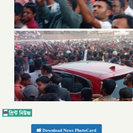
📸 Download News PhotoCard