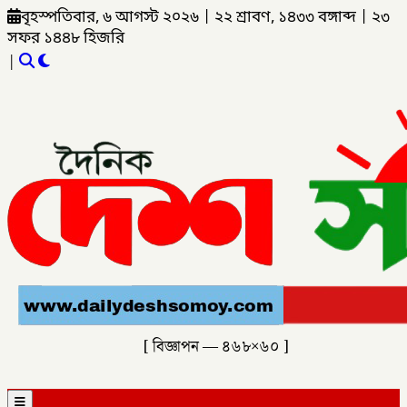
বৃহস্পতিবার, ৬ আগস্ট ২০২৬
|
২২ শ্রাবণ, ১৪৩৩ বঙ্গাব্দ
|
২৩
সফর ১৪৪৮ হিজরি
|
[ বিজ্ঞাপন — ৪৬৮×৬০ ]