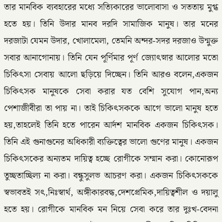
তার মানবিক ব্যবহারের মধ্যে সত্যিকারের ভালোবাসা ও সততায় মুগ্ধ
হতে হয়। তিনি উদার মানব দরদি সামাজিক মানুষ। তার মনের
দরজাটা যেমন উদার, খোলামেলা, তেমনি অন্দর-সদর দরজাও উন্মুক্ত
সবার আনাগোনায়। তিনি যেন পূর্ণিমার পূর্ণ জ্যোৎস্নার আলোর মতো
চিকিৎসা সেবায় আলো ছড়িয়ে দিচ্ছেন। তিনি আরও বলেন,একজন
চিকিৎসক মানুষকে সেবা করার যত বেশি সুযোগ পান,অন্য
পেশাজীবীরা তা পায় না। তাই চিকিৎসককে আগে ভালো মানুষ হতে
হয়,তাহলেই তিনি হতে পারেন আর্দশ মানবিক একজন চিকিৎসক।
তিনি এই গুনাগুনের অধিকারী ব্যক্তিত্বের ভালো গুণের মানুষ। একজন
চিকিৎসকের অন্যতম দায়িত্ব হচ্ছে রোগীকে সম্মান করা। কোনোরূপ
তুচ্ছতাচ্ছিল্য না করা। বন্ধুসুলভ আচরণ করা। একজন চিকিৎসককে
স্বভাবতই সৎ,নিঃস্বার্থ, অঙ্গীকারবদ্ধ,দেশপ্রেমিক,দায়িত্বশীল ও দয়ালু
হতে হয়। রোগীকে মানবিক মন নিয়ে সেবা করে তার দুঃখ-বেদনা