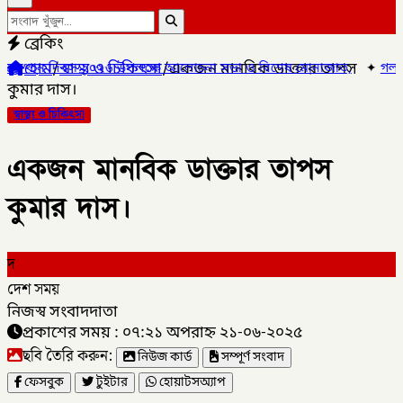
ব্রেকিং
হোম
/
স্বাস্থ্য ও চিকিৎসা
/
একজন মানবিক ডাক্তার তাপস
 ২০২৬ উপলক্ষে আলোচনা সভা ও বিশেষ মোনাজাত,
✦
গলাচিপায় ১০ পিস ইয়াবাস
কুমার দাস।
স্বাস্থ্য ও চিকিৎসা
একজন মানবিক ডাক্তার তাপস
কুমার দাস।
দ
দেশ সময়
নিজস্ব সংবাদদাতা
প্রকাশের সময় : ০৭:২১ অপরাহ্ন ২১-০৬-২০২৫
ছবি তৈরি করুন:
নিউজ কার্ড
সম্পূর্ণ সংবাদ
ফেসবুক
টুইটার
হোয়াটসঅ্যাপ