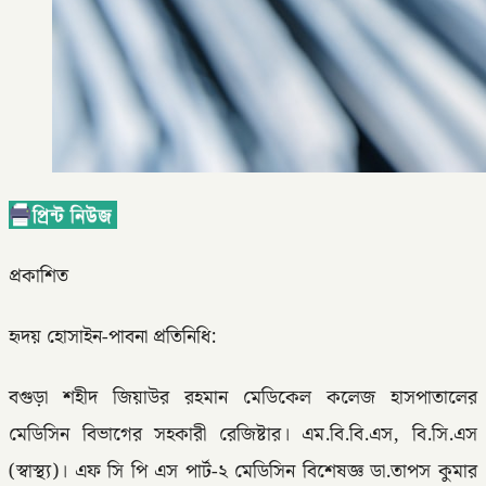
প্রকাশিত
হৃদয় হোসাইন-পাবনা প্রতিনিধি:
বগুড়া শহীদ জিয়াউর রহমান মেডিকেল কলেজ হাসপাতালের
মেডিসিন বিভাগের সহকারী রেজিষ্টার। এম.বি.বি.এস, বি.সি.এস
(স্বাস্থ্য)। এফ সি পি এস পার্ট-২ মেডিসিন বিশেষজ্ঞ ডা.তাপস কুমার