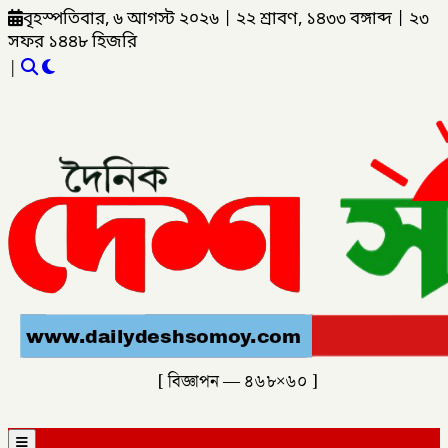
বৃহস্পতিবার, ৬ আগস্ট ২০২৬
|
২২ শ্রাবণ, ১৪৩৩ বঙ্গাব্দ
|
২৩
সফর ১৪৪৮ হিজরি
|
[ বিজ্ঞাপন — ৪৬৮×৬০ ]