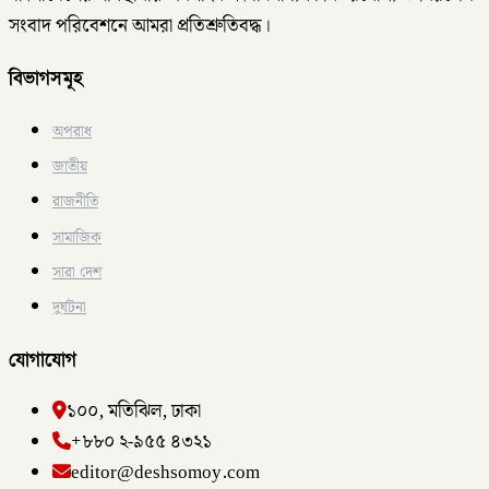
সংবাদ পরিবেশনে আমরা প্রতিশ্রুতিবদ্ধ।
বিভাগসমূহ
অপরাধ
জাতীয়
রাজনীতি
সামাজিক
সারা দেশ
দুর্ঘটনা
যোগাযোগ
১০০, মতিঝিল, ঢাকা
+৮৮০ ২-৯৫৫ ৪৩২১
editor@deshsomoy.com