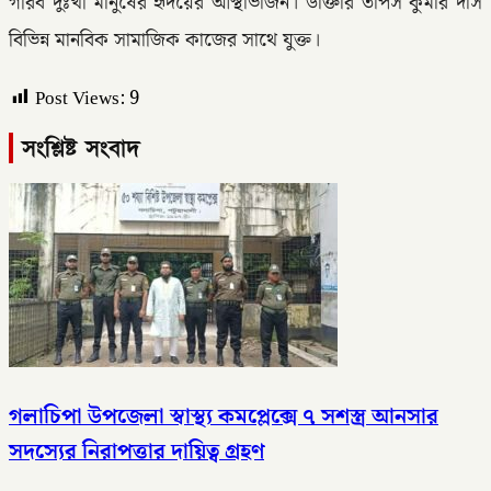
গরিব দুঃখী মানুষের হৃদয়ের আস্থাভাজন। ডাক্তার তাপস কুমার দাস
বিভিন্ন মানবিক সামাজিক কাজের সাথে যুক্ত।
Post Views:
9
সংশ্লিষ্ট সংবাদ
গলাচিপা উপজেলা স্বাস্থ্য কমপ্লেক্সে ৭ সশস্ত্র আনসার
সদস্যের নিরাপত্তার দায়িত্ব গ্রহণ