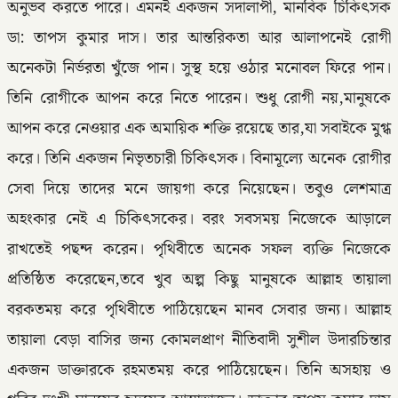
অনুভব করতে পারে। এমনই একজন সদালাপী, মানবিক চিকিৎসক
ডা: তাপস কুমার দাস। তার আন্তরিকতা আর আলাপনেই রোগী
অনেকটা নির্ভরতা খুঁজে পান। সুস্থ হয়ে ওঠার মনোবল ফিরে পান।
তিনি রোগীকে আপন করে নিতে পারেন। শুধু রোগী নয়,মানুষকে
আপন করে নেওয়ার এক অমায়িক শক্তি রয়েছে তার,যা সবাইকে মুগ্ধ
করে। তিনি একজন নিভৃতচারী চিকিৎসক। বিনামূল্যে অনেক রোগীর
সেবা দিয়ে তাদের মনে জায়গা করে নিয়েছেন। তবুও লেশমাত্র
অহংকার নেই এ চিকিৎসকের। বরং সবসময় নিজেকে আড়ালে
রাখতেই পছন্দ করেন। পৃথিবীতে অনেক সফল ব্যক্তি নিজেকে
প্রতিষ্ঠিত করেছেন,তবে খুব অল্প কিছু মানুষকে আল্লাহ তায়ালা
বরকতময় করে পৃথিবীতে পাঠিয়েছেন মানব সেবার জন্য। আল্লাহ
তায়ালা বেড়া বাসির জন্য কোমলপ্রাণ নীতিবাদী সুশীল উদারচিন্তার
একজন ডাক্তারকে রহমতময় করে পাঠিয়েছেন। তিনি অসহায় ও