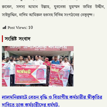
রুবেল, সদস্য আমান উল্লাহ, যুবনেতা মুহাম্মদ জমির উদ্দীন,
সাইফুদ্দিন, নাদিম আমিরুল হকসহ বিভিন্ন সংগঠনের নেতৃবৃন্দ।
Post Views:
10
সংশ্লিষ্ট সংবাদ
লালমনিরহাটে বেতন বৃদ্ধি ও বিভাগীয় কর্মচারীর স্বীকৃতির
দাবিতে ডাক কর্মচারীদের ধর্মঘট,