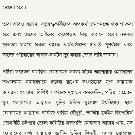
দেওয়া হবে।
তারা আরও বলেন, ষড়যন্ত্রকারীদের অপকর্ম জনসমক্ষে প্রকাশ করা
হবে এবং তাদের আইনের কাঠগড়ায় দাঁড় করানো হবে। বক্তারা
দ্রুততম সময়ে সকল ব্যাংক কর্মকর্তাদের চাকরি পুনর্বহাল করে
তাদের পরিবারের অভাব-অনটন দূর করার জোর দাবি জানান।
পটিয়া সচেতন নাগরিক ফোরামের সদস্য সচিব আনোয়ার হোসেনের
সঞ্চালনায় মানববন্ধনে বক্তব্য রাখেন সংগঠনের যুগ্ম আহ্বায়ক
কামরুল ইসলাম, বিশিষ্ট সংগঠক মুহাম্মদ কমরুদ্দীন, পটিয়া সচেতন
যুব ফোরামের আহ্বায়ক মুনির উদ্দিন মুহাম্মদ ইখতিয়ার, ছাত্র
ফোরামের আহ্বায়ক নাফিজ করিম চৌধুরী, জাতীয় ক্রাইম রিপোর্টার্স
সোসাইটি চট্টগ্রাম জেলা কমিটির সভাপতি মোহাম্মদ আজম খান, যুব
ফোরামের যুগ্ম আহ্বায়ক জসীম উদ্দিন শিবলী, সদস্য মোহাম্মদ