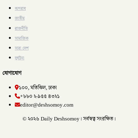
অপরাধ
জাতীয়
রাজনীতি
সামাজিক
সারা দেশ
দুর্ঘটনা
যোগাযোগ
১০০, মতিঝিল, ঢাকা
+৮৮০ ২-৯৫৫ ৪৩২১
editor@deshsomoy.com
© ২০২৬ Daily Deshsomoy। সর্বস্বত্ব সংরক্ষিত।