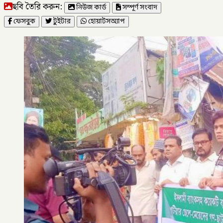
ছবি তৈরি করুন:
নিউজ কার্ড
সম্পূর্ণ সংবাদ
ফেসবুক
টুইটার
হোয়াটসঅ্যাপ