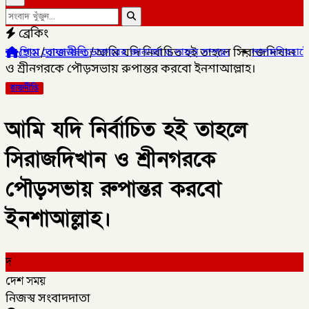
ব্রেকিং
হোম
/
রাজনীতি
/
আমি যদি নির্বাচিত হই তাহলে সিরাজদিখান
ক্তারের জানাজা ও দাফন সম্পন্ন।
✦
লালমনিরহাটের ৫ উপজেলার ৪টিতে সাব-
ও শ্রীনগরকে পৌড়সভায় রুপান্তর করবো ইনশাআল্লাহ।
রাজনীতি
আমি যদি নির্বাচিত হই তাহলে
সিরাজদিখান ও শ্রীনগরকে
পৌড়সভায় রুপান্তর করবো
ইনশাআল্লাহ।
দ
দেশ সময়
নিজস্ব সংবাদদাতা