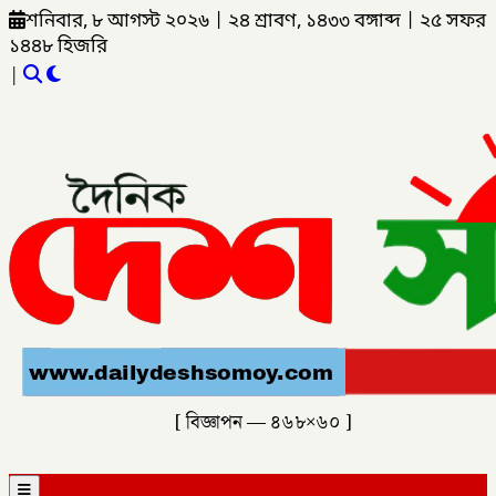
শনিবার, ৮ আগস্ট ২০২৬
|
২৪ শ্রাবণ, ১৪৩৩ বঙ্গাব্দ
|
২৫ সফর
১৪৪৮ হিজরি
|
[ বিজ্ঞাপন — ৪৬৮×৬০ ]