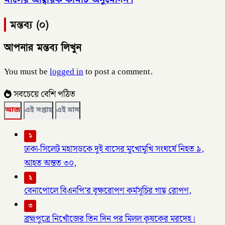
মন্তব্য (০)
আপনার মন্তব্য লিখুন
You must be
logged in
to post a comment.
সবচেয়ে বেশি পঠিত
আজ
এই সপ্তাহ
এই মাস
১
ঢাকা-সিলেট মহাসড়কে দুই বাসের মুখোমুখি সংঘর্ষে নিহত ৯,
আহত অন্তত ৩০,
২
বেনাপোলে বিএনপি’র বৃক্ষরোপণ কর্মসূচির গাছ রোপণ,
৩
ব্রহ্মপুত্রে নিখোঁজের তিন দিন পর মিলল কৃষকের মরদেহ।