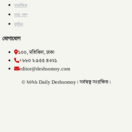
সামাজিক
সারা দেশ
দুর্ঘটনা
যোগাযোগ
১০০, মতিঝিল, ঢাকা
+৮৮০ ২-৯৫৫ ৪৩২১
editor@deshsomoy.com
© ২০২৬ Daily Deshsomoy। সর্বস্বত্ব সংরক্ষিত।