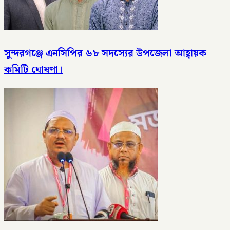
সুন্দরগঞ্জে এনসিপির ৬৮ সদস্যের উপজেলা আহ্বায়ক
কমিটি ঘোষণা।