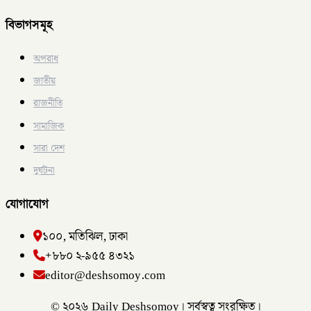
বিভাগসমূহ
অপরাধ
জাতীয়
রাজনীতি
সামাজিক
সারা দেশ
দুর্ঘটনা
যোগাযোগ
১০০, মতিঝিল, ঢাকা
+৮৮০ ২-৯৫৫ ৪৩২১
editor@deshsomoy.com
© ২০২৬ Daily Deshsomoy। সর্বস্বত্ব সংরক্ষিত।