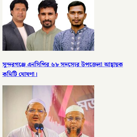
সুন্দরগঞ্জে এনসিপির ৬৮ সদস্যের উপজেলা আহ্বায়ক
কমিটি ঘোষণা।