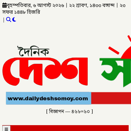
বৃহস্পতিবার, ৬ আগস্ট ২০২৬
|
২২ শ্রাবণ, ১৪৩৩ বঙ্গাব্দ
|
২৩
সফর ১৪৪৮ হিজরি
|
[ বিজ্ঞাপন — ৪৬৮×৬০ ]