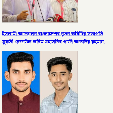
ইসলামী আন্দোলন বাংলাদেশর নুতন কমিটির সভাপতি
মুফতী রেজাউল করিম মহাসচিব গাজী আতাউর রহমান,