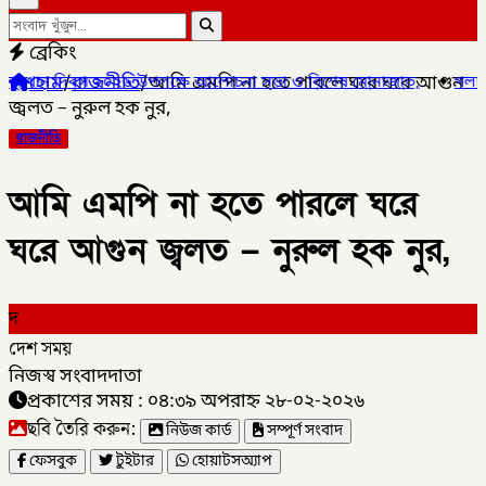
ব্রেকিং
হোম
/
রাজনীতি
/
আমি এমপি না হতে পারলে ঘরে ঘরে আগুন
িবস ২০২৬ উপলক্ষে আলোচনা সভা ও বিশেষ মোনাজাত,
✦
গলাচিপায় ১০ পিস ইয়
জ্বলত – নুরুল হক নুর,
রাজনীতি
আমি এমপি না হতে পারলে ঘরে
ঘরে আগুন জ্বলত – নুরুল হক নুর,
দ
দেশ সময়
নিজস্ব সংবাদদাতা
প্রকাশের সময় : ০৪:৩৯ অপরাহ্ন ২৮-০২-২০২৬
ছবি তৈরি করুন:
নিউজ কার্ড
সম্পূর্ণ সংবাদ
ফেসবুক
টুইটার
হোয়াটসঅ্যাপ