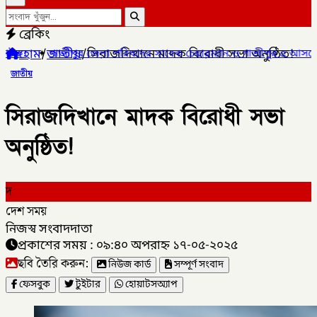
ব্রেকিং
হোম
/
জাতীয়
/
সিরাজদিখানে মাদক বিরোধী সভা অনুষ্ঠিত!
র জেলা পরিষদের সাবেক চেয়ারম্যান ও গাজীপুর ৫ আসনের সাবেক সংসদ সদস
জাতীয়
সিরাজদিখানে মাদক বিরোধী সভা
অনুষ্ঠিত!
দ
দেশ সময়
নিজস্ব সংবাদদাতা
প্রকাশের সময় : ০৯:৪০ অপরাহ্ন ১৭-০৫-২০২৫
ছবি তৈরি করুন:
নিউজ কার্ড
সম্পূর্ণ সংবাদ
ফেসবুক
টুইটার
হোয়াটসঅ্যাপ