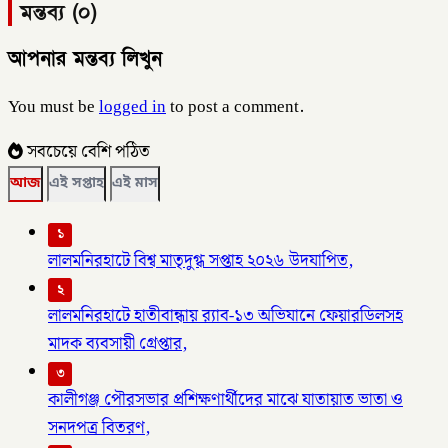
মন্তব্য (০)
আপনার মন্তব্য লিখুন
You must be
logged in
to post a comment.
সবচেয়ে বেশি পঠিত
আজ
এই সপ্তাহ
এই মাস
১
লালমনিরহাটে বিশ্ব মাতৃদুগ্ধ সপ্তাহ ২০২৬ উদযাপিত,
২
লালমনিরহাটে হাতীবান্ধায় র‌্যাব-১৩ অভিযানে ফেয়ারডিলসহ
মাদক ব্যবসায়ী গ্রেপ্তার,
৩
কালীগঞ্জ পৌরসভার প্রশিক্ষণার্থীদের মাঝে যাতায়াত ভাতা ও
সনদপত্র বিতরণ,