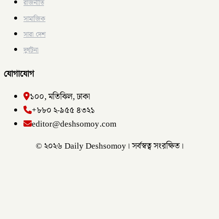
রাজনীতি
সামাজিক
সারা দেশ
দুর্ঘটনা
যোগাযোগ
১০০, মতিঝিল, ঢাকা
+৮৮০ ২-৯৫৫ ৪৩২১
editor@deshsomoy.com
© ২০২৬ Daily Deshsomoy। সর্বস্বত্ব সংরক্ষিত।