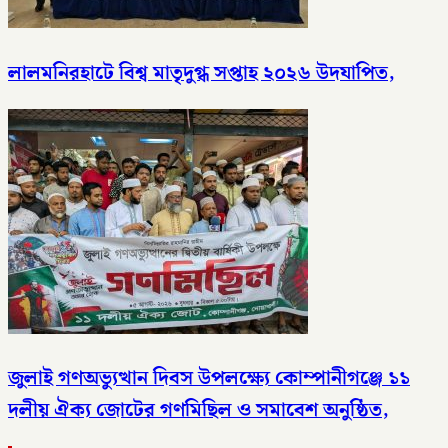
লালমনিরহাটে বিশ্ব মাতৃদুগ্ধ সপ্তাহ ২০২৬ উদযাপিত,
জুলাই গণঅভ্যুত্থান দিবস উপলক্ষ্যে কোম্পানীগঞ্জে ১১
দলীয় ঐক্য জোটের গণমিছিল ও সমাবেশ অনুষ্ঠিত,