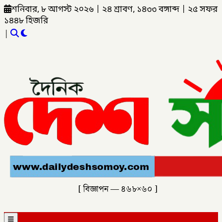
শনিবার, ৮ আগস্ট ২০২৬
|
২৪ শ্রাবণ, ১৪৩৩ বঙ্গাব্দ
|
২৫ সফর
১৪৪৮ হিজরি
|
[ বিজ্ঞাপন — ৪৬৮×৬০ ]