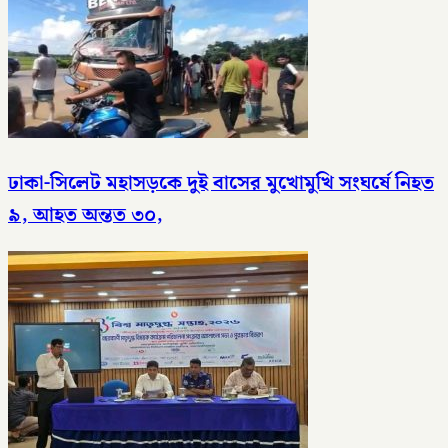
ঢাকা-সিলেট মহাসড়কে দুই বাসের মুখোমুখি সংঘর্ষে নিহত
৯, আহত অন্তত ৩০,