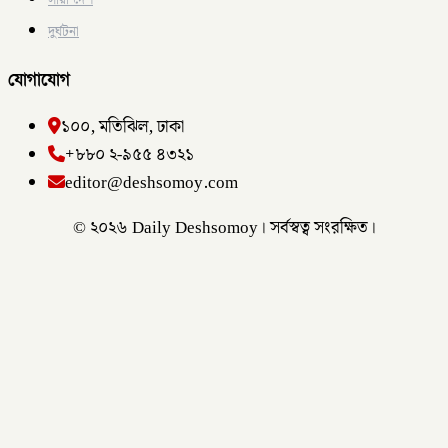
দুর্ঘটনা
যোগাযোগ
১০০, মতিঝিল, ঢাকা
+৮৮০ ২-৯৫৫ ৪৩২১
editor@deshsomoy.com
© ২০২৬ Daily Deshsomoy। সর্বস্বত্ব সংরক্ষিত।