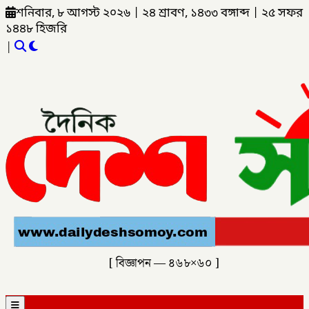
শনিবার, ৮ আগস্ট ২০২৬
|
২৪ শ্রাবণ, ১৪৩৩ বঙ্গাব্দ
|
২৫ সফর
১৪৪৮ হিজরি
|
[ বিজ্ঞাপন — ৪৬৮×৬০ ]