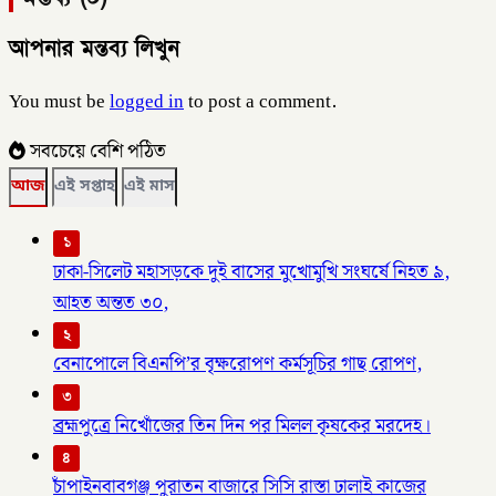
আপনার মন্তব্য লিখুন
You must be
logged in
to post a comment.
সবচেয়ে বেশি পঠিত
আজ
এই সপ্তাহ
এই মাস
১
ঢাকা-সিলেট মহাসড়কে দুই বাসের মুখোমুখি সংঘর্ষে নিহত ৯,
আহত অন্তত ৩০,
২
বেনাপোলে বিএনপি’র বৃক্ষরোপণ কর্মসূচির গাছ রোপণ,
৩
ব্রহ্মপুত্রে নিখোঁজের তিন দিন পর মিলল কৃষকের মরদেহ।
৪
চাঁপাইনবাবগঞ্জ পুরাতন বাজারে সিসি রাস্তা ঢালাই কাজের