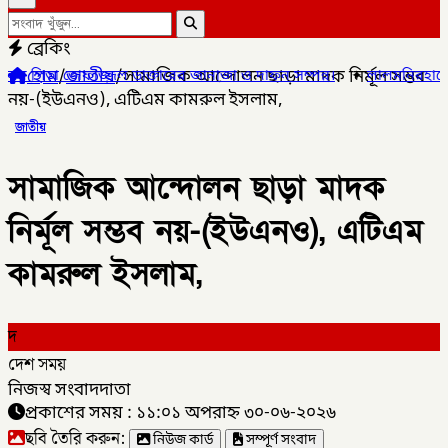
ব্রেকিং
হোম
/
জাতীয়
/
সামাজিক আন্দোলন ছাড়া মাদক নির্মূল সম্ভব
াক্তারের জানাজা ও দাফন সম্পন্ন।
✦
লালমনিরহাটের ৫ উপজেলার ৪টিতে সাব
নয়-(ইউএনও), এটিএম কামরুল ইসলাম,
জাতীয়
সামাজিক আন্দোলন ছাড়া মাদক
নির্মূল সম্ভব নয়-(ইউএনও), এটিএম
কামরুল ইসলাম,
দ
দেশ সময়
নিজস্ব সংবাদদাতা
প্রকাশের সময় : ১১:০১ অপরাহ্ন ৩০-০৬-২০২৬
ছবি তৈরি করুন:
নিউজ কার্ড
সম্পূর্ণ সংবাদ