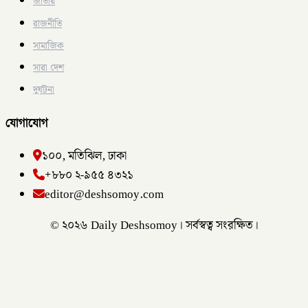
জাতীয়
রাজনীতি
সামাজিক
সারা দেশ
দুর্ঘটনা
যোগাযোগ
১০০, মতিঝিল, ঢাকা
+৮৮০ ২-৯৫৫ ৪৩২১
editor@deshsomoy.com
© ২০২৬ Daily Deshsomoy। সর্বস্বত্ব সংরক্ষিত।