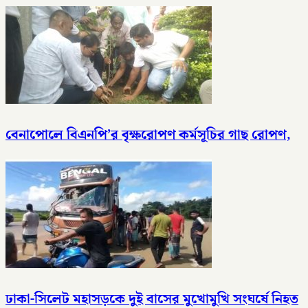
বেনাপোলে বিএনপি’র বৃক্ষরোপণ কর্মসূচির গাছ রোপণ,
ঢাকা-সিলেট মহাসড়কে দুই বাসের মুখোমুখি সংঘর্ষে নিহত