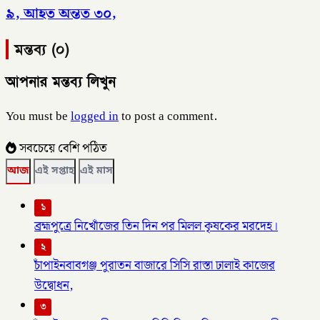
৯, আহত অন্তত ৩০,
মন্তব্য (০)
আপনার মন্তব্য লিখুন
You must be
logged in
to post a comment.
সবচেয়ে বেশি পঠিত
আজ
এই সপ্তাহ
এই মাস
১
ব্রহ্মপুত্রে নিখোঁজের তিন দিন পর মিলল কৃষকের মরদেহ।
২
চাঁপাইনবাবগঞ্জ পুরাতন বাজারে সিসি রাস্তা ঢালাই কাজের
উদ্বোধন,
৩