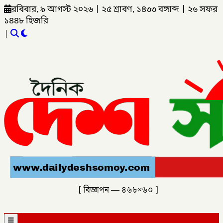
রবিবার, ৯ আগস্ট ২০২৬
|
২৫ শ্রাবণ, ১৪৩৩ বঙ্গাব্দ
|
২৬ সফর
১৪৪৮ হিজরি
|
[ বিজ্ঞাপন — ৪৬৮×৬০ ]