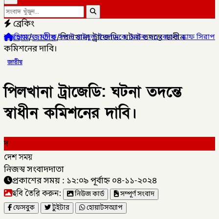
ব্রেকিং
হোম
/
জাতীয়
/
পিলখানা ট্রাজেডি: ঘটনা তদন্তে স্বাধীন
দক সম্রাট মাইদুল ইসলামকে আটক ০৩ বোতল স্কাফ সিরাপ উদ্ধার,
✦
প্রা
কমিশনের দাবি।
জাতীয়
পিলখানা ট্রাজেডি: ঘটনা তদন্তে
স্বাধীন কমিশনের দাবি।
দ
দেশ সময়
নিজস্ব সংবাদদাতা
প্রকাশের সময় : ১২:০৯ পূর্বাহ্ন ০৪-১১-২০২৪
ছবি তৈরি করুন:
নিউজ কার্ড
সম্পূর্ণ সংবাদ
ফেসবুক
টুইটার
হোয়াটসঅ্যাপ