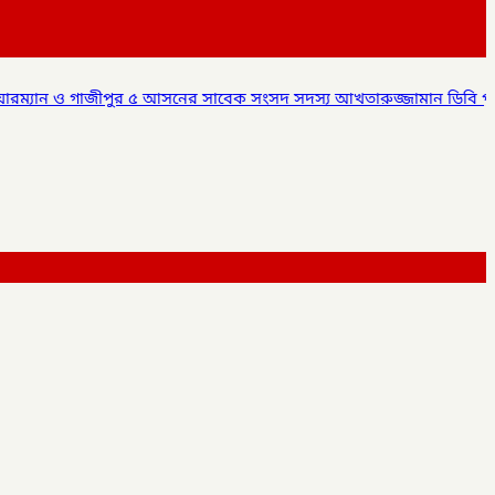
আসনের সাবেক সংসদ সদস্য আখতারুজ্জামান ডিবি পুলিশ এর হাতে আটক,