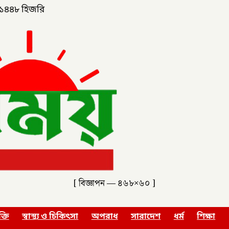
১৪৪৮ হিজরি
[ বিজ্ঞাপন — ৪৬৮×৬০ ]
ক্তি
স্বাস্থ্য ও চিকিৎসা
অপরাধ
সারাদেশ
ধর্ম
শিক্ষা