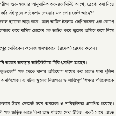
পরীক্ষা শুরু হওয়ার আনুমানিক ৩০-৪০ মিনিট আগে, ব্রেঞ্চে বসা নিয়ে
টাক করি এই স্কুলে প্রটেকশন দেওয়ার মত তোর কেউ আছে?”
ত সকল ছাত্রকে তাড়া করে। আল আমিন ইসলাম শ্রেণিকক্ষের এক কোণে
যাগ ব্যবহার করে নাসিম হোসেন কে আটক করে স্কুলের অফিস রুমে নিয়ে
তাকে রংপুর মেডিকেল কলেজ হাসপাতালে (রমেক) রেফার করেন।
তিনি অজ্ঞান অবস্থায় আইসিইউতে চিকিৎসাধীন আছেন।
ভুক্তভোগী পক্ষ থেকে থানায় অভিযোগ দায়ের করা হলেও থানা পুলিশ
অনভিপ্রেত। এ ঘটনা স্কুলের নিরাপত্তা ও শান্তিপূর্ণ শিক্ষার পরিবেশকে
যজনকভাবে উভয় ক্ষেত্রেই চরম অবহেলা ও দায়িত্বহীনতা প্রমাণিত হয়েছে।
যোগ-সন্ধানী পক্ষ জড়িত আছে কিনা তাও খতিয়ে দেখা উচিত। একই সাথে আহত