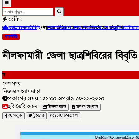
ব্রেকিং
হোম
/
রাজনীতি
/
নীলফামারী জেলা ছাত্রশিবিরের বিবৃতি।
✦
লালমনিরহাট সদর উপজেলার মোগলহাট ইউনিয়নে ১ মহিলা মাদক ব্যবসায়
রাজনীতি
নীলফামারী জেলা ছাত্রশিবিরের বিবৃতি
দ
দেশ সময়
নিজস্ব সংবাদদাতা
প্রকাশের সময় : ০২:৫৫ অপরাহ্ন ৩০-১১-২০২৫
ছবি তৈরি করুন:
নিউজ কার্ড
সম্পূর্ণ সংবাদ
ফেসবুক
টুইটার
হোয়াটসঅ্যাপ