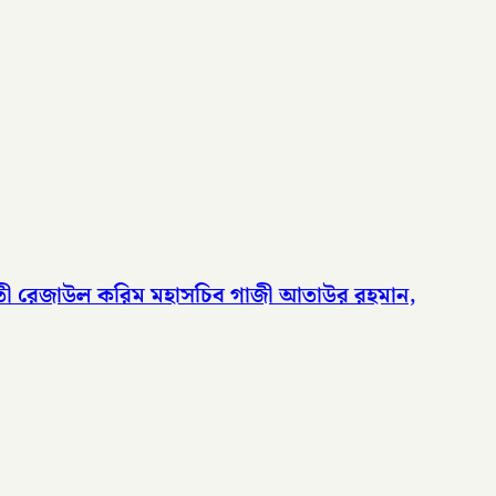
ফতী রেজাউল করিম মহাসচিব গাজী আতাউর রহমান,