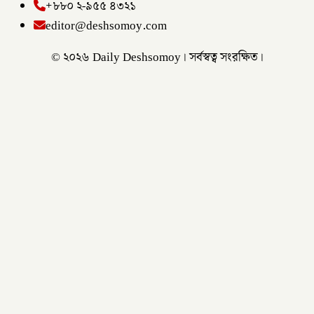
+৮৮০ ২-৯৫৫ ৪৩২১
editor@deshsomoy.com
© ২০২৬ Daily Deshsomoy। সর্বস্বত্ব সংরক্ষিত।