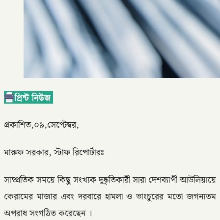
প্রকাশিত,০৯,সেপ্টেম্বর,
মারুফ সরকার, স্টাফ রিপোর্টারঃ
সাম্প্রতিক সময়ে কিছু সংখ্যক দুষ্কৃতিকারী সারা দেশব্যাপী আউলিয়ায়ে
কেরামের মাজার এবং দরবারে হামলা ও ভাংচুরের মতো জগন্যতম
অপরাধ সংগঠিত করেছেন ।