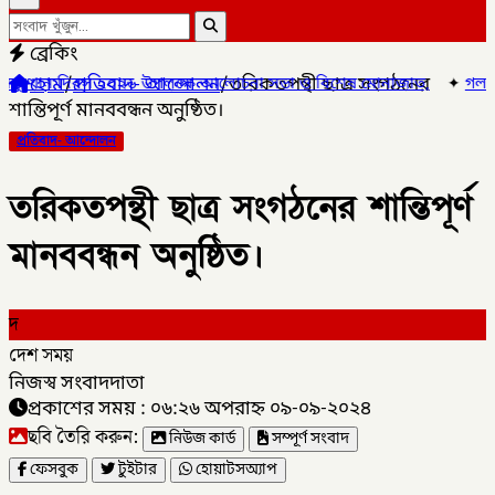
ব্রেকিং
হোম
/
প্রতিবাদ- আন্দোলন
/
তরিকতপন্থী ছাত্র সংগঠনের
০২৬ উপলক্ষে আলোচনা সভা ও বিশেষ মোনাজাত,
✦
গলাচিপায় ১০ পিস ইয়াবাসহ
শান্তিপূর্ণ মানববন্ধন অনুষ্ঠিত।
প্রতিবাদ- আন্দোলন
তরিকতপন্থী ছাত্র সংগঠনের শান্তিপূর্ণ
মানববন্ধন অনুষ্ঠিত।
দ
দেশ সময়
নিজস্ব সংবাদদাতা
প্রকাশের সময় : ০৬:২৬ অপরাহ্ন ০৯-০৯-২০২৪
ছবি তৈরি করুন:
নিউজ কার্ড
সম্পূর্ণ সংবাদ
ফেসবুক
টুইটার
হোয়াটসঅ্যাপ