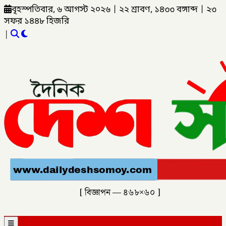
বৃহস্পতিবার, ৬ আগস্ট ২০২৬
|
২২ শ্রাবণ, ১৪৩৩ বঙ্গাব্দ
|
২৩
সফর ১৪৪৮ হিজরি
|
[ বিজ্ঞাপন — ৪৬৮×৬০ ]