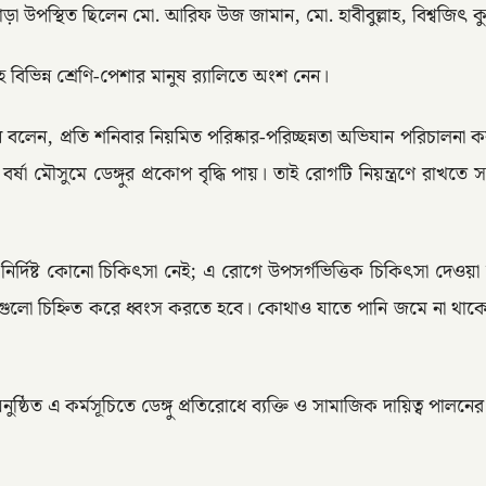
ছাড়া উপস্থিত ছিলেন মো. আরিফ উজ জামান, মো. হাবীবুল্লাহ, বিশ্বজিৎ 
সহ বিভিন্ন শ্রেণি-পেশার মানুষ র‍্যালিতে অংশ নেন।
বলেন, প্রতি শনিবার নিয়মিত পরিষ্কার-পরিচ্ছন্নতা অভিযান পরিচালনা 
ষা মৌসুমে ডেঙ্গুর প্রকোপ বৃদ্ধি পায়। তাই রোগটি নিয়ন্ত্রণে রাখ
র নির্দিষ্ট কোনো চিকিৎসা নেই; এ রোগে উপসর্গভিত্তিক চিকিৎসা দেও
সেগুলো চিহ্নিত করে ধ্বংস করতে হবে। কোথাও যাতে পানি জমে না থা
ত এ কর্মসূচিতে ডেঙ্গু প্রতিরোধে ব্যক্তি ও সামাজিক দায়িত্ব পালনে