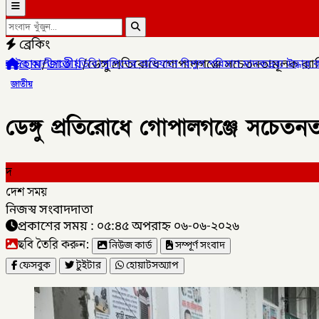
ব্রেকিং
হোম
/
জাতীয়
/
ডেঙ্গু প্রতিরোধে গোপালগঞ্জে সচেতনতামূলক র‍্যা
লিশের অভিযানে বিপুল পরিমাণ মাদকদ্রব্য উদ্ধার করে
✦
কোম্পানীগঞ্জে 
জাতীয়
ডেঙ্গু প্রতিরোধে গোপালগঞ্জে সচেতনতা
দ
দেশ সময়
নিজস্ব সংবাদদাতা
প্রকাশের সময় : ০৫:৪৫ অপরাহ্ন ০৬-০৬-২০২৬
ছবি তৈরি করুন:
নিউজ কার্ড
সম্পূর্ণ সংবাদ
ফেসবুক
টুইটার
হোয়াটসঅ্যাপ