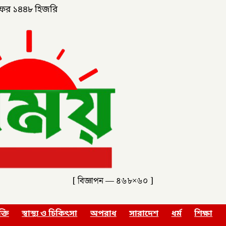
ফর ১৪৪৮ হিজরি
[ বিজ্ঞাপন — ৪৬৮×৬০ ]
ক্তি
স্বাস্থ্য ও চিকিৎসা
অপরাধ
সারাদেশ
ধর্ম
শিক্ষা