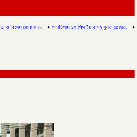
✦
গলাচিপায় ১০ পিস ইয়াবাসহ যুবক গ্রেপ্তার,
✦
চাঁপাইনবাবগঞ্জে ডিএনসির