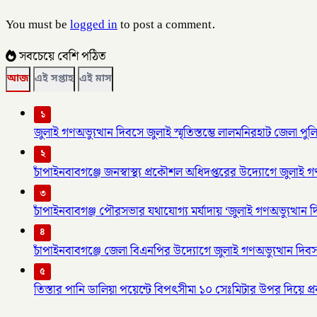
You must be
logged in
to post a comment.
সবচেয়ে বেশি পঠিত
আজ
এই সপ্তাহ
এই মাস
১
জুলাই গণঅভ্যুত্থান দিবসে জুলাই স্মৃতিস্তম্ভে লালমনিরহাট জেলা পুলিশ
২
চাঁপাইনবাবগঞ্জে জনস্বাস্থ্য প্রকৌশল অধিদপ্তরের উদ্যোগে জুলাই গ
৩
চাঁপাইনবাবগঞ্জ পৌরসভার যথাযোগ্য মর্যাদায় ‘জুলাই গণঅভ্যুত্থান 
৪
চাঁপাইনবাবগঞ্জে জেলা বিএনপির উদ্যোগে জুলাই গণঅভ্যুত্থান দিব
৫
তিস্তার পানি ডালিয়া পয়েন্টে বিপৎসীমা ১০ সেঃমিটার উপর দিয়ে প্রব