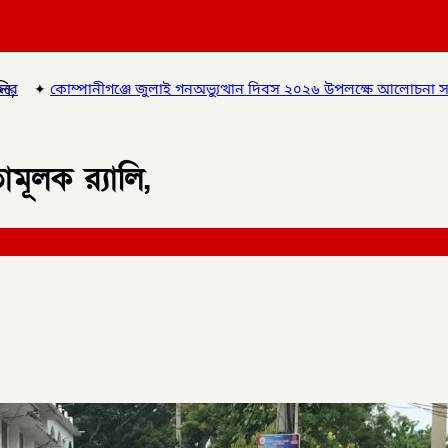
লি,
জুলাই গনঅভ্যুত্থান দিবস ২০২৬ উপলক্ষে আলোচনা সভা ও বিশেষ মোনাজাত,
মূলক র‍্যালি,