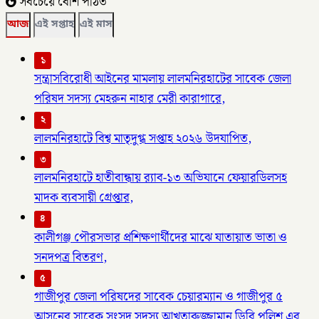
সবচেয়ে বেশি পঠিত
আজ
এই সপ্তাহ
এই মাস
১
সন্ত্রাসবিরোধী আইনের মামলায় লালমনিরহাটের সাবেক জেলা
পরিষদ সদস্য মেহরুন নাহার মেরী কারাগারে,
২
লালমনিরহাটে বিশ্ব মাতৃদুগ্ধ সপ্তাহ ২০২৬ উদযাপিত,
৩
লালমনিরহাটে হাতীবান্ধায় র‌্যাব-১৩ অভিযানে ফেয়ারডিলসহ
মাদক ব্যবসায়ী গ্রেপ্তার,
৪
কালীগঞ্জ পৌরসভার প্রশিক্ষণার্থীদের মাঝে যাতায়াত ভাতা ও
সনদপত্র বিতরণ,
৫
গাজীপুর জেলা পরিষদের সাবেক চেয়ারম্যান ও গাজীপুর ৫
আসনের সাবেক সংসদ সদস্য আখতারুজ্জামান ডিবি পুলিশ এর