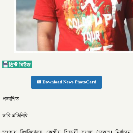
📸 Download News PhotoCard
প্রকাশিত
জবি প্রতিনিধি
জগন্নাথ বিশ্ববিদ্যালয় কেন্দ্রীয় শিক্ষার্থী সংসদ (জকসু) নির্বাচনে