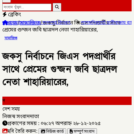
ব্রেকিং
হোম
/
সামাজিক
/
জকসু নির্বাচনে জিএস পদপ্রার্থীর সাথে
া ও সনদপত্র বিতরণ,
✦
লালমনিরহাটে হাতীবান্ধায় র‌্যাব-১৩ অভিযানে ফেয়ারড
প্রেমের গুন্জন জবি ছাত্রদল নেতা শাহারিয়ারের,
সামাজিক
জকসু নির্বাচনে জিএস পদপ্রার্থীর
সাথে প্রেমের গুন্জন জবি ছাত্রদল
নেতা শাহারিয়ারের,
দ
দেশ সময়
নিজস্ব সংবাদদাতা
প্রকাশের সময় : ০৬:২৭ অপরাহ্ন ২৮-১২-২০২৫
ছবি তৈরি করুন:
নিউজ কার্ড
সম্পূর্ণ সংবাদ