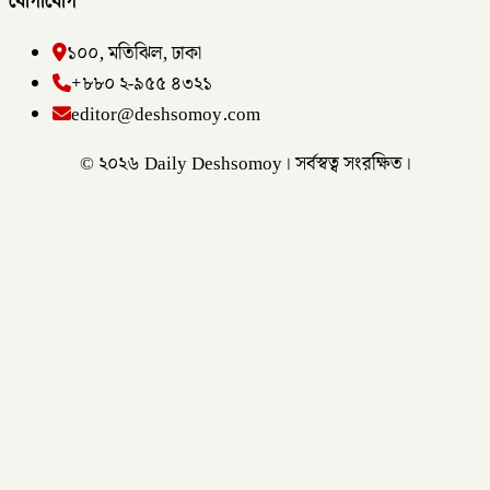
যোগাযোগ
১০০, মতিঝিল, ঢাকা
+৮৮০ ২-৯৫৫ ৪৩২১
editor@deshsomoy.com
© ২০২৬ Daily Deshsomoy। সর্বস্বত্ব সংরক্ষিত।