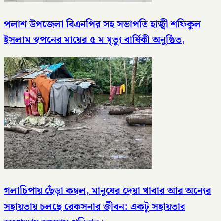
পলাশ উপজেলা বিএনপির সহ সভাপতি হাজ্বী শফিকুল
ইসলাম স্বপনের মায়ের ৫ ম মৃত্যু বার্ষিকী অনুষ্ঠিত,
গলাচিপায় ছেঁড়া কম্বল, মানুষের দেয়া খাবার আর অন্যের
সহায়তায় চলছে রেকসনার জীবন: একটু সহায়তার