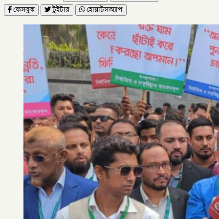
ফেসবুক
টুইটার
হোয়াটসঅ্যাপ