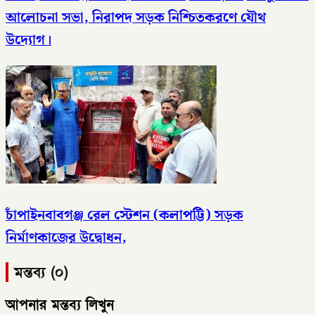
আলোচনা সভা, নিরাপদ সড়ক নিশ্চিতকরণে যৌথ
উদ্যোগ।
চাঁপাইনবাবগঞ্জ রেল স্টেশন (কলাপট্টি) সড়ক
নির্মাণকাজের উদ্বোধন,
মন্তব্য (০)
আপনার মন্তব্য লিখুন