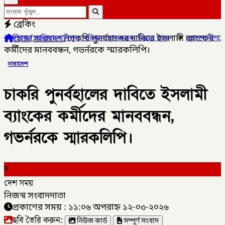
ব্রেকিং
হোম
/
সারাদেশ
/
চাকরি পুনর্বহালের দাবিতে ইসলামী ব্যাংকের
পুল পরিমাণ মাদকদ্রব্য উদ্ধার করে
✦
কোম্পানীগঞ্জে জুলাই গনঅভ্যুত্থ
কর্মীদের মানববন্ধন, গভর্নরকে স্মারকলিপি।
সারাদেশ
চাকরি পুনর্বহালের দাবিতে ইসলামী
ব্যাংকের কর্মীদের মানববন্ধন,
গভর্নরকে স্মারকলিপি।
দ
দেশ সময়
নিজস্ব সংবাদদাতা
প্রকাশের সময় : ১১:০৬ অপরাহ্ন ১২-০৩-২০২৬
ছবি তৈরি করুন:
নিউজ কার্ড
সম্পূর্ণ সংবাদ