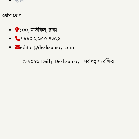
দুর্ঘটনা
যোগাযোগ
১০০, মতিঝিল, ঢাকা
+৮৮০ ২-৯৫৫ ৪৩২১
editor@deshsomoy.com
© ২০২৬ Daily Deshsomoy। সর্বস্বত্ব সংরক্ষিত।