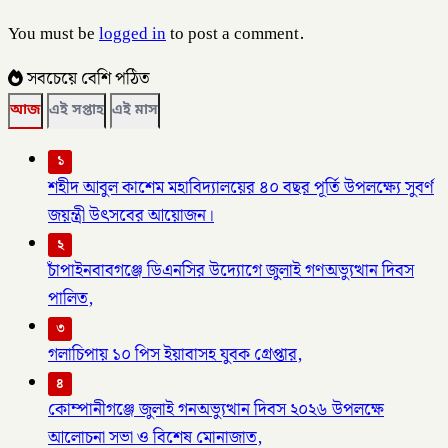
You must be
logged in
to post a comment.
সবচেয়ে বেশি পঠিত
আজ
এই সপ্তাহ
এই মাস
১
শহীদ আবুল কাশেম মহাবিদ্যালয়ের ৪০ বছর পূর্তি উপলক্ষ্যে সুবর্ণ
জয়ন্ত্রী উৎসবের আয়োজন।
২
চাঁপাইনবাবগঞ্জে ডিএনসির উদ্যোগে জুলাই গণঅভ্যুত্থান দিবস
পালিত,
৩
গলাচিপায় ১০ পিস ইয়াবাসহ যুবক গ্রেপ্তার,
৪
কোম্পানীগঞ্জে জুলাই গনঅভ্যুত্থান দিবস ২০২৬ উপলক্ষে
আলোচনা সভা ও বিশেষ মোনাজাত,