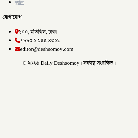
দুর্ঘটনা
যোগাযোগ
১০০, মতিঝিল, ঢাকা
+৮৮০ ২-৯৫৫ ৪৩২১
editor@deshsomoy.com
© ২০২৬ Daily Deshsomoy। সর্বস্বত্ব সংরক্ষিত।