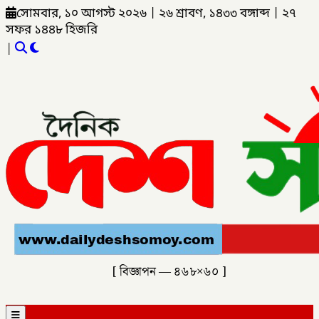
সোমবার, ১০ আগস্ট ২০২৬
|
২৬ শ্রাবণ, ১৪৩৩ বঙ্গাব্দ
|
২৭
সফর ১৪৪৮ হিজরি
|
[ বিজ্ঞাপন — ৪৬৮×৬০ ]