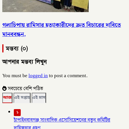
গলাচিপায় রামিসার হত্যাকারীদের দ্রুত বিচারের দাবিতে
মানববন্ধন,
মন্তব্য (০)
আপনার মন্তব্য লিখুন
You must be
logged in
to post a comment.
সবচেয়ে বেশি পঠিত
আজ
এই সপ্তাহ
এই মাস
১
চাঁপাইনবাবগঞ্জ সাংবাদিক এসোসিয়েশনের নতুন কমিটির
দায়িত্বভার গ্রহণ,