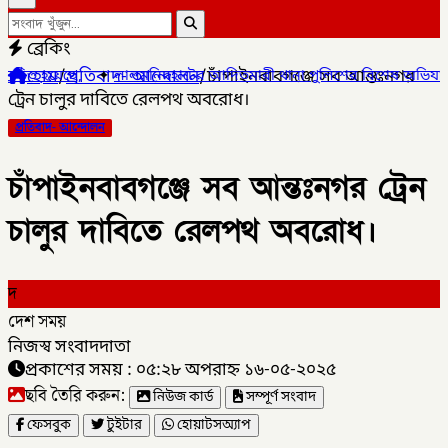
ব্রেকিং
হোম
/
প্রতিবাদ- আন্দোলন
/
চাঁপাইনবাবগঞ্জে সব আন্তঃনগর
✦
লালমনিরহাটের আদিতমারী থানা পুলিশের বিশেষ অভিযানে , মাদক সম্রাট ম
ট্রেন চালুর দাবিতে রেলপথ অবরোধ।
প্রতিবাদ- আন্দোলন
চাঁপাইনবাবগঞ্জে সব আন্তঃনগর ট্রেন
চালুর দাবিতে রেলপথ অবরোধ।
দ
দেশ সময়
নিজস্ব সংবাদদাতা
প্রকাশের সময় : ০৫:২৮ অপরাহ্ন ১৬-০৫-২০২৫
ছবি তৈরি করুন:
নিউজ কার্ড
সম্পূর্ণ সংবাদ
ফেসবুক
টুইটার
হোয়াটসঅ্যাপ