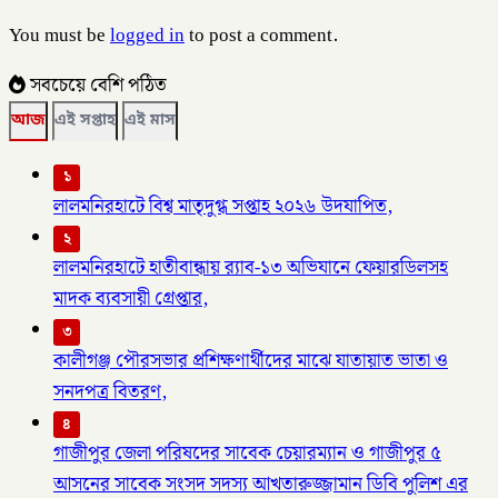
You must be
logged in
to post a comment.
সবচেয়ে বেশি পঠিত
আজ
এই সপ্তাহ
এই মাস
১
লালমনিরহাটে বিশ্ব মাতৃদুগ্ধ সপ্তাহ ২০২৬ উদযাপিত,
২
লালমনিরহাটে হাতীবান্ধায় র‌্যাব-১৩ অভিযানে ফেয়ারডিলসহ
মাদক ব্যবসায়ী গ্রেপ্তার,
৩
কালীগঞ্জ পৌরসভার প্রশিক্ষণার্থীদের মাঝে যাতায়াত ভাতা ও
সনদপত্র বিতরণ,
৪
গাজীপুর জেলা পরিষদের সাবেক চেয়ারম্যান ও গাজীপুর ৫
আসনের সাবেক সংসদ সদস্য আখতারুজ্জামান ডিবি পুলিশ এর