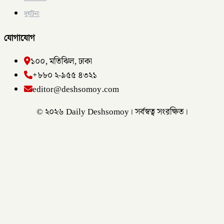
দুর্ঘটনা
যোগাযোগ
১০০, মতিঝিল, ঢাকা
+৮৮০ ২-৯৫৫ ৪৩২১
editor@deshsomoy.com
© ২০২৬ Daily Deshsomoy। সর্বস্বত্ব সংরক্ষিত।