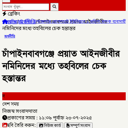
ব্রেকিং
হোম
/
অর্থনীতি
/
চাঁপাইনবাবগঞ্জে প্রয়াত আইনজীবীর
র উপজেলার মোগলহাট ইউনিয়নে ১ মহিলা মাদক ব্যবসায়ীকে আটক।
✦
গ
নমিনিদের মধ্যে তহবিলের চেক হস্তান্তর
অর্থনীতি
চাঁপাইনবাবগঞ্জে প্রয়াত আইনজীবীর
নমিনিদের মধ্যে তহবিলের চেক
হস্তান্তর
দ
দেশ সময়
নিজস্ব সংবাদদাতা
প্রকাশের সময় : ১১:০৯ পূর্বাহ্ন ২৩-০৭-২০২৫
ছবি তৈরি করুন:
নিউজ কার্ড
সম্পূর্ণ সংবাদ