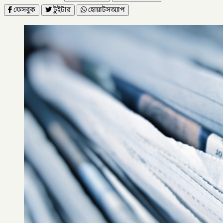
ফেসবুক
টুইটার
হোয়াটসঅ্যাপ