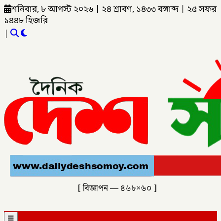
শনিবার, ৮ আগস্ট ২০২৬
|
২৪ শ্রাবণ, ১৪৩৩ বঙ্গাব্দ
|
২৫ সফর
১৪৪৮ হিজরি
|
[ বিজ্ঞাপন — ৪৬৮×৬০ ]