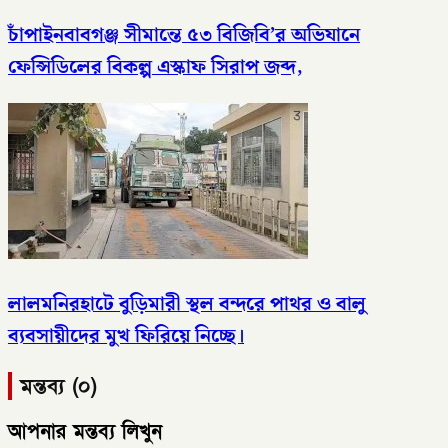
চাঁপাইনবাবগঞ্জ সীমান্তে ৫৩ বিজিবি’র অভিযানে
ফেন্সিডিলের বিকল্প এস্কাফ সিরাপ জব্দ,
লালমনিরহাটে বুড়িমারী স্থল বন্দরে পাথর ও বালু
ব্যবসায়ীদের মুখ ফিরিয়ে নিচ্ছে।
মন্তব্য (০)
আপনার মন্তব্য লিখুন