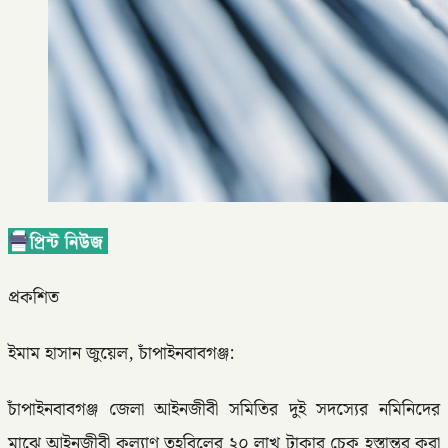
প্রকশিত
ইমাম হাসান জুয়েল, চাঁপাইনবাবগঞ্জ:
চাঁপাইনবাবগঞ্জ জেলা আইনজীবী সমিতির দুই সদস্যের নমিনিদের
মাঝে আইনজীবী কল্যাণ তহবিলের ২০ লাখ টাকার চেক হস্তান্তর করা