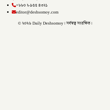
+৮৮০ ২-৯৫৫ ৪৩২১
editor@deshsomoy.com
© ২০২৬ Daily Deshsomoy। সর্বস্বত্ব সংরক্ষিত।