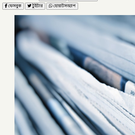
ফেসবুক
টুইটার
হোয়াটসঅ্যাপ