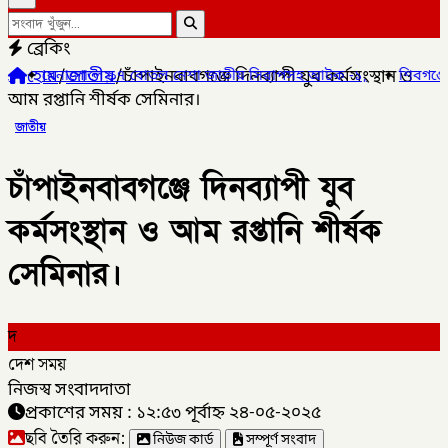
ব্রেকিং
হোম
/
জাতীয়
/
চাঁপাইনবাবগঞ্জে দিনব্যাপী যুব কর্মসংস্থান ও
বোতল নেশা জাতীয় সিরাপসহ আটক -১,
✦
শিবগঞ্জে এসএসসিতে এক বিষয়ে ফ
আম রপ্তানি শীর্ষক সেমিনার।
জাতীয়
চাঁপাইনবাবগঞ্জে দিনব্যাপী যুব
কর্মসংস্থান ও আম রপ্তানি শীর্ষক
সেমিনার।
দ
দেশ সময়
নিজস্ব সংবাদদাতা
প্রকাশের সময় : ১২:৫৩ পূর্বাহ্ন ২৪-০৫-২০২৫
ছবি তৈরি করুন:
নিউজ কার্ড
সম্পূর্ণ সংবাদ