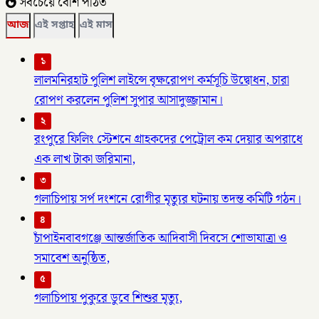
সবচেয়ে বেশি পঠিত
আজ
এই সপ্তাহ
এই মাস
১
লালমনিরহাট পুলিশ লাইন্সে বৃক্ষরোপণ কর্মসূচি উদ্বোধন, চারা
রোপণ করলেন পুলিশ সুপার আসাদুজ্জামান।
২
রংপুরে ফিলিং স্টেশনে গ্রাহকদের পেট্রোল কম দেয়ার অপরাধে
এক লাখ টাকা জরিমানা,
৩
গলাচিপায় সর্প দংশনে রোগীর মৃত্যুর ঘটনায় তদন্ত কমিটি গঠন।
৪
চাঁপাইনবাবগঞ্জে আন্তর্জাতিক আদিবাসী দিবসে শোভাযাত্রা ও
সমাবেশ অনুষ্ঠিত,
৫
গলাচিপায় পুকুরে ডুবে শিশুর মৃত্যু,