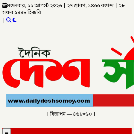
মঙ্গলবার, ১১ আগস্ট ২০২৬
|
২৭ শ্রাবণ, ১৪৩৩ বঙ্গাব্দ
|
২৮
সফর ১৪৪৮ হিজরি
|
[ বিজ্ঞাপন — ৪৬৮×৬০ ]