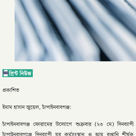
প্রকাশিত
ইমাম হাসান জুয়েল, চাঁপাইনবাবগঞ্জ:
চাঁপাইনবাবগঞ্জ ফোরামের উদ্যোগে শুক্রবার (২৩ মে) দিনব্যাপী
চাঁপাইনবাবগঞ্জে দিনব্যাপী যুব কর্মসংস্থান ও আম রপ্তানি শীর্ষক