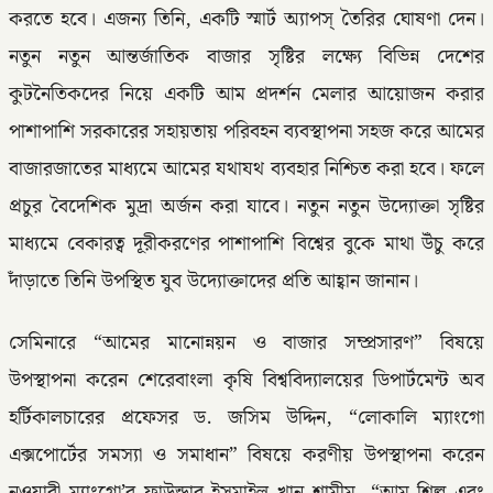
করতে হবে। এজন্য তিনি, একটি স্মার্ট অ্যাপস্ তৈরির ঘোষণা দেন।
নতুন নতুন আন্তর্জাতিক বাজার সৃষ্টির লক্ষ্যে বিভিন্ন দেশের
কুটনৈতিকদের নিয়ে একটি আম প্রদর্শন মেলার আয়োজন করার
পাশাপাশি সরকারের সহায়তায় পরিবহন ব্যবস্থাপনা সহজ করে আমের
বাজারজাতের মাধ্যমে আমের যথাযথ ব্যবহার নিশ্চিত করা হবে। ফলে
প্রচুর বৈদেশিক মুদ্রা অর্জন করা যাবে। নতুন নতুন উদ্যোক্তা সৃষ্টির
মাধ্যমে বেকারত্ব দূরীকরণের পাশাপাশি বিশ্বের বুকে মাথা উঁচু করে
দাঁড়াতে তিনি উপস্থিত যুব উদ্যোক্তাদের প্রতি আহ্বান জানান।
সেমিনারে “আমের মানোন্নয়ন ও বাজার সম্প্রসারণ” বিষয়ে
উপস্থাপনা করেন শেরেবাংলা কৃষি বিশ্ববিদ্যালয়ের ডিপার্টমেন্ট অব
হর্টিকালচারের প্রফেসর ড. জসিম উদ্দিন, “লোকালি ম্যাংগো
এক্সপোর্টের সমস্যা ও সমাধান” বিষয়ে করণীয় উপস্থাপনা করেন
নওয়াবী ম্যাংগো’র ফাউন্ডার ইসমাইল খান শামীম, “আম শিল্প এবং