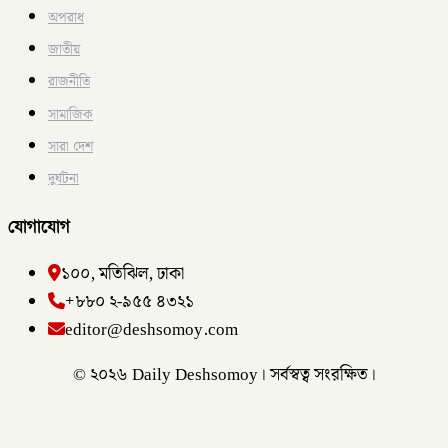
অপরাধ
জাতীয়
রাজনীতি
সামাজিক
সারা দেশ
দুর্ঘটনা
যোগাযোগ
১০০, মতিঝিল, ঢাকা
+৮৮০ ২-৯৫৫ ৪৩২১
editor@deshsomoy.com
© ২০২৬ Daily Deshsomoy। সর্বস্বত্ব সংরক্ষিত।