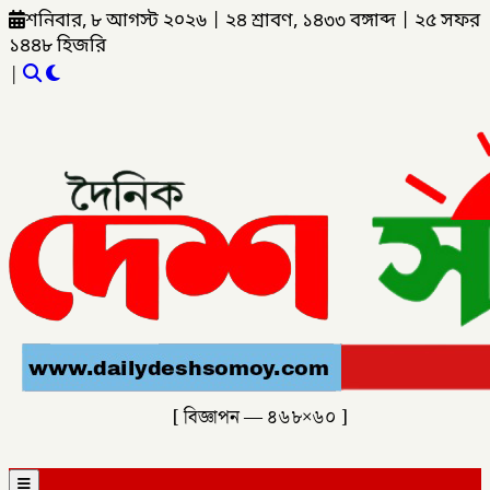
শনিবার, ৮ আগস্ট ২০২৬
|
২৪ শ্রাবণ, ১৪৩৩ বঙ্গাব্দ
|
২৫ সফর
১৪৪৮ হিজরি
|
[ বিজ্ঞাপন — ৪৬৮×৬০ ]