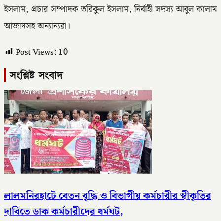
ইসলাম, প্রচার সম্পাদক তরিকুল ইসলাম, নির্বাহী সদস্য আবুল কালাম
আজাদসহ অন্যান্যরা।
Post Views:
10
সংশ্লিষ্ট সংবাদ
লালমনিরহাটে বেতন বৃদ্ধি ও বিভাগীয় কর্মচারীর স্বীকৃতির
দাবিতে ডাক কর্মচারীদের ধর্মঘট,