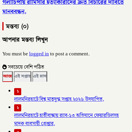
গলাচিপায় রামিসার হত্যাকারীদের দ্রুত বিচারের দাবিতে
মানববন্ধন,
মন্তব্য (০)
আপনার মন্তব্য লিখুন
You must be
logged in
to post a comment.
সবচেয়ে বেশি পঠিত
আজ
এই সপ্তাহ
এই মাস
১
লালমনিরহাটে বিশ্ব মাতৃদুগ্ধ সপ্তাহ ২০২৬ উদযাপিত,
২
লালমনিরহাটে হাতীবান্ধায় র‌্যাব-১৩ অভিযানে ফেয়ারডিলসহ
মাদক ব্যবসায়ী গ্রেপ্তার,