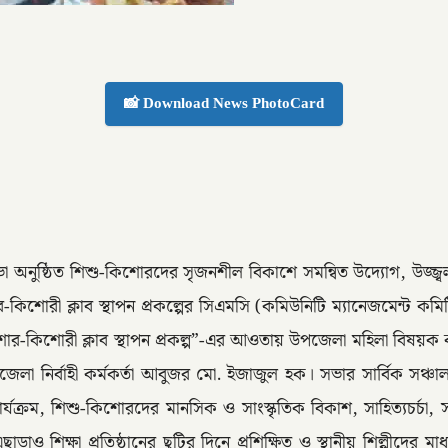
📸 Download News PhotoCard
ভা অনুষ্ঠিত শিশু-কিশোরদের সৃজনশীল বিকাশে সমন্বিত উদ্যোগ, উজ্জ্
শোরী ক্লাব স্থাপন প্রকল্পের সিএমসি (কমিউনিটি ম্যানেজমেন্ট কমি
র-কিশোরী ক্লাব স্থাপন প্রকল্প”-এর আওতায় উপজেলা মহিলা বিষয়ক কার
েলা নির্বাহী কর্মকর্তা আবুজর মো. ইজাজুল হক। সভার সার্বিক সঞ্চা
্রম, শিশু-কিশোরদের মানসিক ও সাংস্কৃতিক বিকাশ, সাহিত্যচর্চা, সংগ
ছাড়াও শিক্ষা প্রতিষ্ঠানের ছুটির দিনে প্রশিক্ষিত ও স্থানীয় শিল্পীদ