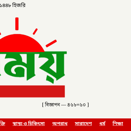
১৪৪৮ হিজরি
[ বিজ্ঞাপন — ৪৬৮×৬০ ]
ক্তি
স্বাস্থ্য ও চিকিৎসা
অপরাধ
সারাদেশ
ধর্ম
শিক্ষা