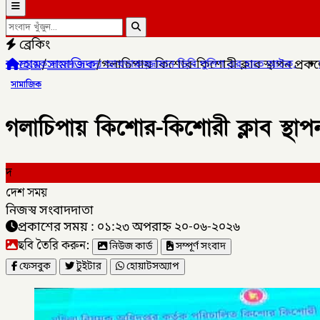
ব্রেকিং
হোম
/
সামাজিক
/
গলাচিপায় কিশোর-কিশোরী ক্লাব স্থাপন প্রকল
স্য আখতারুজ্জামান ডিবি পুলিশ এর হাতে আটক,
✦
কালীগঞ্জ পৌরসভার প্র
সামাজিক
গলাচিপায় কিশোর-কিশোরী ক্লাব স্থাপ
দ
দেশ সময়
নিজস্ব সংবাদদাতা
প্রকাশের সময় : ০১:২৩ অপরাহ্ন ২০-০৬-২০২৬
ছবি তৈরি করুন:
নিউজ কার্ড
সম্পূর্ণ সংবাদ
ফেসবুক
টুইটার
হোয়াটসঅ্যাপ