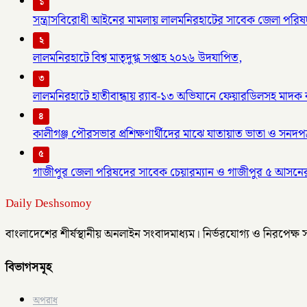
১
সন্ত্রাসবিরোধী আইনের মামলায় লালমনিরহাটের সাবেক জেলা পরিষদ
২
লালমনিরহাটে বিশ্ব মাতৃদুগ্ধ সপ্তাহ ২০২৬ উদযাপিত,
৩
লালমনিরহাটে হাতীবান্ধায় র‌্যাব-১৩ অভিযানে ফেয়ারডিলসহ মাদক ব্য
৪
কালীগঞ্জ পৌরসভার প্রশিক্ষণার্থীদের মাঝে যাতায়াত ভাতা ও সনদপ
৫
গাজীপুর জেলা পরিষদের সাবেক চেয়ারম্যান ও গাজীপুর ৫ আসনে
Daily Deshsomoy
বাংলাদেশের শীর্ষস্থানীয় অনলাইন সংবাদমাধ্যম। নির্ভরযোগ্য ও নিরপেক্ষ
বিভাগসমূহ
অপরাধ