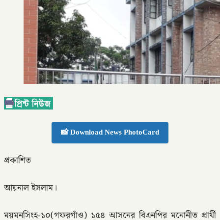
📸 Download News PhotoCard
প্রকাশিত
আয়নাল ইসলাম।
ময়মনসিংহ-১০(গফরগাঁও) ১৫৪ আসনের বিএনপির মনোনীত প্রার্থী