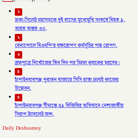
১
ঢাকা-সিলেট মহাসড়কে দুই বাসের মুখোমুখি সংঘর্ষে নিহত ৯,
আহত অন্তত ৩০,
২
বেনাপোলে বিএনপি’র বৃক্ষরোপণ কর্মসূচির গাছ রোপণ,
৩
ব্রহ্মপুত্রে নিখোঁজের তিন দিন পর মিলল কৃষকের মরদেহ।
৪
চাঁপাইনবাবগঞ্জ পুরাতন বাজারে সিসি রাস্তা ঢালাই কাজের
উদ্বোধন,
৫
চাঁপাইনবাবগঞ্জ সীমান্তে ৫৯ বিজিবির অভিযানে নেশাজাতীয়
সিরাপ ট্যাবলেট জব্দ,
Daily Deshsomoy