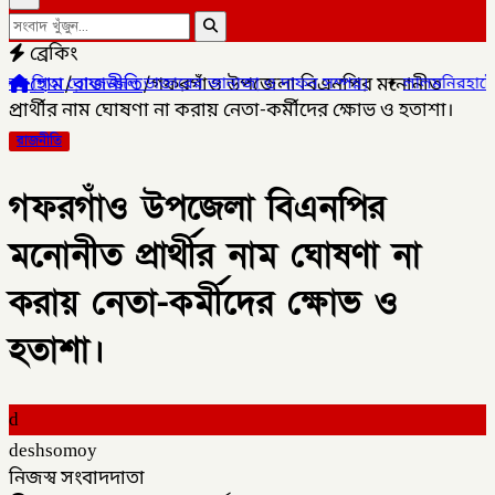
ব্রেকিং
হোম
/
রাজনীতি
/
গফরগাঁও উপজেলা বিএনপির মনোনীত
জ্জল ডাক্তারের জানাজা ও দাফন সম্পন্ন।
✦
লালমনিরহাটের ৫ উপজেলার ৪ট
প্রার্থীর নাম ঘোষণা না করায় নেতা-কর্মীদের ক্ষোভ ও হতাশা।
রাজনীতি
গফরগাঁও উপজেলা বিএনপির
মনোনীত প্রার্থীর নাম ঘোষণা না
করায় নেতা-কর্মীদের ক্ষোভ ও
হতাশা।
d
deshsomoy
নিজস্ব সংবাদদাতা