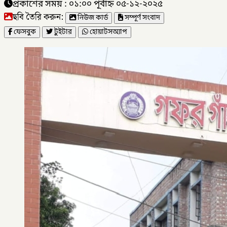
প্রকাশের সময় : ০১:০০ পূর্বাহ্ন ০৫-১২-২০২৫
ছবি তৈরি করুন:
নিউজ কার্ড
সম্পূর্ণ সংবাদ
ফেসবুক
টুইটার
হোয়াটসঅ্যাপ