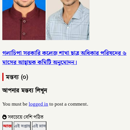
গলাচিপা সরকারি কলেজ শাখা ছাত্র অধিকার পরিষদের ৬
মাসের আহ্বায়ক কমিটি অনুমোদন।
মন্তব্য (০)
আপনার মন্তব্য লিখুন
You must be
logged in
to post a comment.
সবচেয়ে বেশি পঠিত
আজ
এই সপ্তাহ
এই মাস