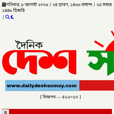
শনিবার, ৮ আগস্ট ২০২৬
|
২৪ শ্রাবণ, ১৪৩৩ বঙ্গাব্দ
|
২৫ সফর
১৪৪৮ হিজরি
|
[ বিজ্ঞাপন — ৪৬৮×৬০ ]