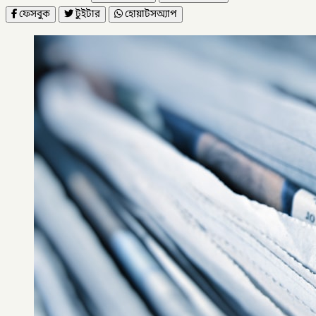
ফেসবুক
টুইটার
হোয়াটসঅ্যাপ