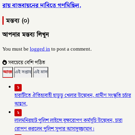
রায় বাস্তবায়নের দাবিতে গণমিছিল,
মন্তব্য (০)
আপনার মন্তব্য লিখুন
You must be
logged in
to post a comment.
সবচেয়ে বেশি পঠিত
আজ
এই সপ্তাহ
এই মাস
১
হারাটীতে ঐতিহ্যবাহী হাডুডু খেলার উদ্বোধন, গ্রামীণ সংস্কৃতি চর্চার
আহ্বান,
২
লালমনিরহাট পুলিশ লাইন্সে বৃক্ষরোপণ কর্মসূচি উদ্বোধন, চারা
রোপণ করলেন পুলিশ সুপার আসাদুজ্জামান।