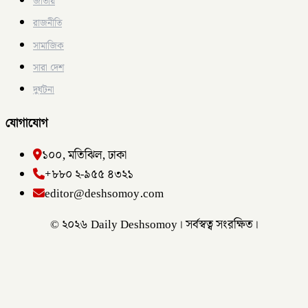
জাতীয়
রাজনীতি
সামাজিক
সারা দেশ
দুর্ঘটনা
যোগাযোগ
১০০, মতিঝিল, ঢাকা
+৮৮০ ২-৯৫৫ ৪৩২১
editor@deshsomoy.com
© ২০২৬ Daily Deshsomoy। সর্বস্বত্ব সংরক্ষিত।