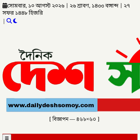
সোমবার, ১০ আগস্ট ২০২৬
|
২৬ শ্রাবণ, ১৪৩৩ বঙ্গাব্দ
|
২৭
সফর ১৪৪৮ হিজরি
|
[ বিজ্ঞাপন — ৪৬৮×৬০ ]