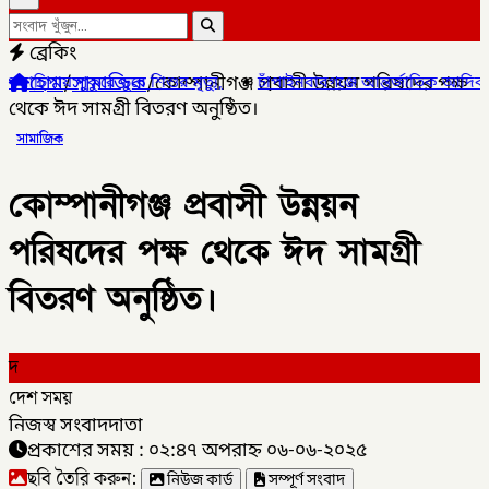
ব্রেকিং
হোম
/
সামাজিক
/
কোম্পানীগঞ্জ প্রবাসী উন্নয়ন পরিষদের পক্ষ
ে শিশুর মৃত্যু,
✦
চাঁপাইনবাবগঞ্জে আন্তর্জাতিক আদিবাসী দিবসে শোভাযাত্রা
থেকে ঈদ সামগ্রী বিতরণ অনুষ্ঠিত।
সামাজিক
কোম্পানীগঞ্জ প্রবাসী উন্নয়ন
পরিষদের পক্ষ থেকে ঈদ সামগ্রী
বিতরণ অনুষ্ঠিত।
দ
দেশ সময়
নিজস্ব সংবাদদাতা
প্রকাশের সময় : ০২:৪৭ অপরাহ্ন ০৬-০৬-২০২৫
ছবি তৈরি করুন:
নিউজ কার্ড
সম্পূর্ণ সংবাদ