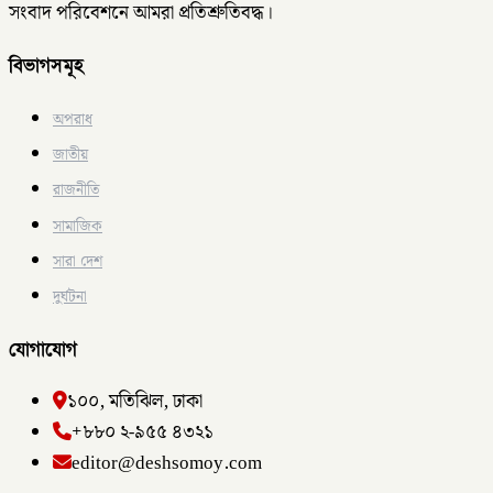
সংবাদ পরিবেশনে আমরা প্রতিশ্রুতিবদ্ধ।
বিভাগসমূহ
অপরাধ
জাতীয়
রাজনীতি
সামাজিক
সারা দেশ
দুর্ঘটনা
যোগাযোগ
১০০, মতিঝিল, ঢাকা
+৮৮০ ২-৯৫৫ ৪৩২১
editor@deshsomoy.com