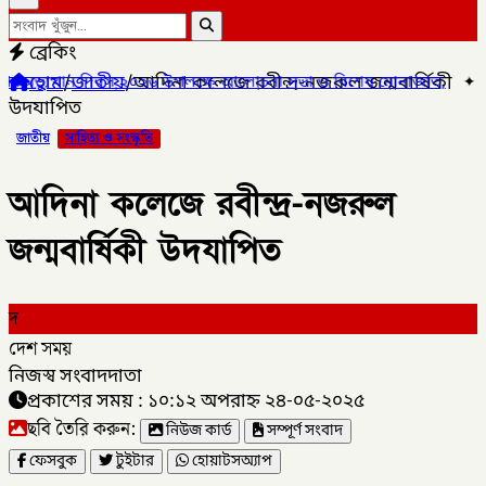
ব্রেকিং
হোম
/
জাতীয়
/
আদিনা কলেজে রবীন্দ্র-নজরুল জন্মবার্ষিকী
 দিবস ২০২৬ উপলক্ষে আলোচনা সভা ও বিশেষ মোনাজাত,
✦
গলাচিপায় ১০ পিস 
উদযাপিত
জাতীয়
সাহিত্য ও সংস্কৃতি
আদিনা কলেজে রবীন্দ্র-নজরুল
জন্মবার্ষিকী উদযাপিত
দ
দেশ সময়
নিজস্ব সংবাদদাতা
প্রকাশের সময় : ১০:১২ অপরাহ্ন ২৪-০৫-২০২৫
ছবি তৈরি করুন:
নিউজ কার্ড
সম্পূর্ণ সংবাদ
ফেসবুক
টুইটার
হোয়াটসঅ্যাপ