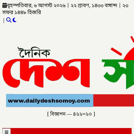
বৃহস্পতিবার, ৬ আগস্ট ২০২৬
|
২২ শ্রাবণ, ১৪৩৩ বঙ্গাব্দ
|
২৩
সফর ১৪৪৮ হিজরি
|
[ বিজ্ঞাপন — ৪৬৮×৬০ ]