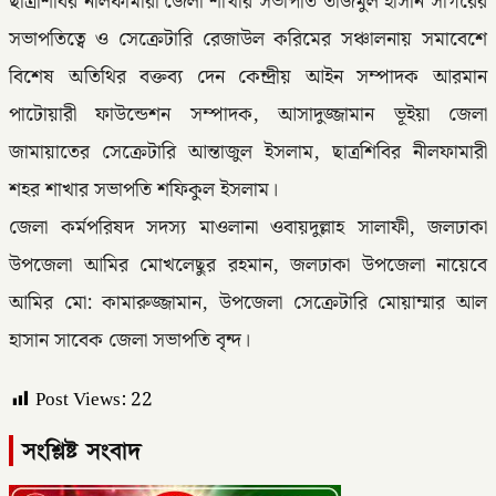
ছাত্রশিবির নীলফামারী জেলা শাখার সভাপতি তাজমুল হাসান সাগরের
সভাপতিত্বে ও সেক্রেটারি রেজাউল করিমের সঞ্চালনায় সমাবেশে
বিশেষ অতিথির বক্তব্য দেন কেন্দ্রীয় আইন সম্পাদক আরমান
পাটোয়ারী ফাউন্ডেশন সম্পাদক, আসাদুজ্জামান ভূইয়া জেলা
জামায়াতের সেক্রেটারি আন্তাজুল ইসলাম, ছাত্রশিবির নীলফামারী
শহর শাখার সভাপতি শফিকুল ইসলাম।
জেলা কর্মপরিষদ সদস্য মাওলানা ওবায়দুল্লাহ সালাফী, জলঢাকা
উপজেলা আমির মোখলেছুর রহমান, জলঢাকা উপজেলা নায়েবে
আমির মো: কামারুজ্জামান, উপজেলা সেক্রেটারি মোয়াম্মার আল
হাসান সাবেক জেলা সভাপতি বৃন্দ।
Post Views:
22
সংশ্লিষ্ট সংবাদ