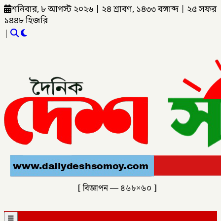
শনিবার, ৮ আগস্ট ২০২৬
|
২৪ শ্রাবণ, ১৪৩৩ বঙ্গাব্দ
|
২৫ সফর
১৪৪৮ হিজরি
|
[ বিজ্ঞাপন — ৪৬৮×৬০ ]