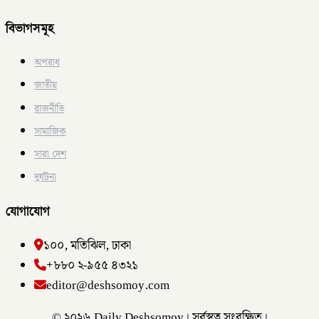
বিভাগসমূহ
অপরাধ
জাতীয়
রাজনীতি
সামাজিক
সারা দেশ
দুর্ঘটনা
যোগাযোগ
১০০, মতিঝিল, ঢাকা
+৮৮০ ২-৯৫৫ ৪৩২১
editor@deshsomoy.com
© ২০২৬ Daily Deshsomoy। সর্বস্বত্ব সংরক্ষিত।