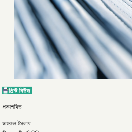
প্রকাশমিত
জহুরুল ইসলাম