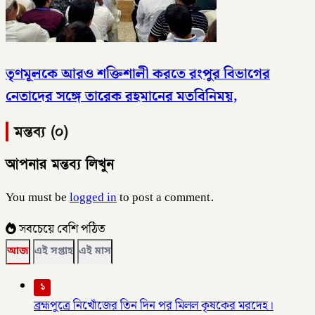
তৃণমূলকে আরও শক্তিশালী করতে রংপুর বিভাগের
নেতাদের সঙ্গে তারেক রহমানের মতবিনিময়,
মন্তব্য (০)
আপনার মন্তব্য লিখুন
You must be
logged in
to post a comment.
সবচেয়ে বেশি পঠিত
আজ
এই সপ্তাহ
এই মাস
১
ব্রহ্মপুত্রে নিখোঁজের তিন দিন পর মিলল কৃষকের মরদেহ।