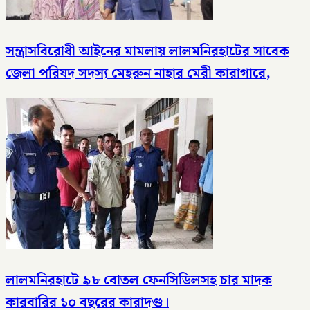
সন্ত্রাসবিরোধী আইনের মামলায় লালমনিরহাটের সাবেক
জেলা পরিষদ সদস্য মেহরুন নাহার মেরী কারাগারে,
লালমনিরহাটে ৯৮ বোতল ফেনসিডিলসহ চার মাদক
কারবারির ১০ বছরের কারাদণ্ড।