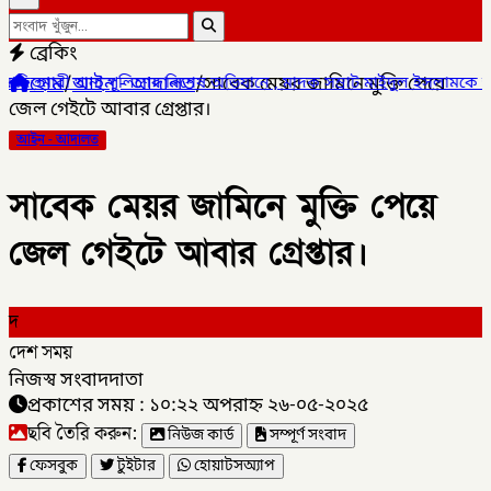
ব্রেকিং
হোম
/
আইন - আদালত
/
সাবেক মেয়র জামিনে মুক্তি পেয়ে
ের বিশেষ অভিযানে , মাদক সম্রাট মাইদুল ইসলামকে আটক ০৩ বোতল স্কাফ স
জেল গেইটে আবার গ্রেপ্তার।
আইন - আদালত
সাবেক মেয়র জামিনে মুক্তি পেয়ে
জেল গেইটে আবার গ্রেপ্তার।
দ
দেশ সময়
নিজস্ব সংবাদদাতা
প্রকাশের সময় : ১০:২২ অপরাহ্ন ২৬-০৫-২০২৫
ছবি তৈরি করুন:
নিউজ কার্ড
সম্পূর্ণ সংবাদ
ফেসবুক
টুইটার
হোয়াটসঅ্যাপ