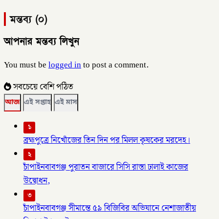
মন্তব্য (০)
আপনার মন্তব্য লিখুন
You must be
logged in
to post a comment.
সবচেয়ে বেশি পঠিত
আজ
এই সপ্তাহ
এই মাস
১
ব্রহ্মপুত্রে নিখোঁজের তিন দিন পর মিলল কৃষকের মরদেহ।
২
চাঁপাইনবাবগঞ্জ পুরাতন বাজারে সিসি রাস্তা ঢালাই কাজের
উদ্বোধন,
৩
চাঁপাইনবাবগঞ্জ সীমান্তে ৫৯ বিজিবির অভিযানে নেশাজাতীয়