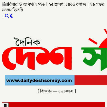
রবিবার, ৯ আগস্ট ২০২৬
|
২৫ শ্রাবণ, ১৪৩৩ বঙ্গাব্দ
|
২৬ সফর
১৪৪৮ হিজরি
|
[ বিজ্ঞাপন — ৪৬৮×৬০ ]