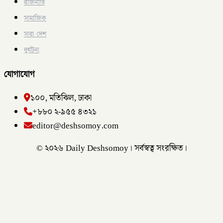
রাজনীতি
সামাজিক
সারা দেশ
দুর্ঘটনা
যোগাযোগ
১০০, মতিঝিল, ঢাকা
+৮৮০ ২-৯৫৫ ৪৩২১
editor@deshsomoy.com
© ২০২৬ Daily Deshsomoy। সর্বস্বত্ব সংরক্ষিত।