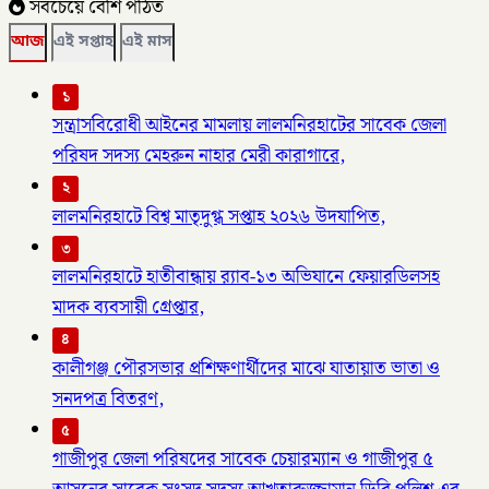
সবচেয়ে বেশি পঠিত
আজ
এই সপ্তাহ
এই মাস
১
সন্ত্রাসবিরোধী আইনের মামলায় লালমনিরহাটের সাবেক জেলা
পরিষদ সদস্য মেহরুন নাহার মেরী কারাগারে,
২
লালমনিরহাটে বিশ্ব মাতৃদুগ্ধ সপ্তাহ ২০২৬ উদযাপিত,
৩
লালমনিরহাটে হাতীবান্ধায় র‌্যাব-১৩ অভিযানে ফেয়ারডিলসহ
মাদক ব্যবসায়ী গ্রেপ্তার,
৪
কালীগঞ্জ পৌরসভার প্রশিক্ষণার্থীদের মাঝে যাতায়াত ভাতা ও
সনদপত্র বিতরণ,
৫
গাজীপুর জেলা পরিষদের সাবেক চেয়ারম্যান ও গাজীপুর ৫