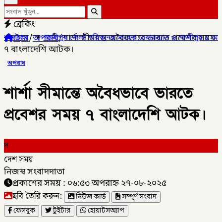
ব্রেকিং
হোম
/
অপরাধ
/
শার্শা সীমান্তে অবৈধভাবে ভারতে প্রবেশর সময়
ুর জেলা পরিষদের সাবেক চেয়ারম্যান ও গাজীপুর ৫ আসনের সাবেক সংসদ স
৭ বাংলাদেশি আটক।
অপরাধ
শার্শা সীমান্তে অবৈধভাবে ভারতে
প্রবেশর সময় ৭ বাংলাদেশি আটক।
দ
দেশ সময়
নিজস্ব সংবাদদাতা
প্রকাশের সময় : ০৬:৫৩ অপরাহ্ন ২৭-০৮-২০২৫
ছবি তৈরি করুন:
নিউজ কার্ড
সম্পূর্ণ সংবাদ
ফেসবুক
টুইটার
হোয়াটসঅ্যাপ