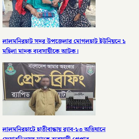
লালমনিরহাট সদর উপজেলার মোগলহাট ইউনিয়নে ১
মহিলা মাদক ব্যবসায়ীকে আটক।
লালমনিরহাটে হাতীবান্ধায় র‌্যাব-১৩ অভিযানে