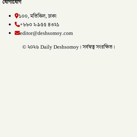
যোগাযোগ
১০০, মতিঝিল, ঢাকা
+৮৮০ ২-৯৫৫ ৪৩২১
editor@deshsomoy.com
© ২০২৬ Daily Deshsomoy। সর্বস্বত্ব সংরক্ষিত।