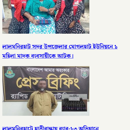
লালমনিরহাট সদর উপজেলার মোগলহাট ইউনিয়নে ১
মহিলা মাদক ব্যবসায়ীকে আটক।
লালমনিরহাটে হাতীবান্ধায় র‌্যাব-১৩ অভিযানে