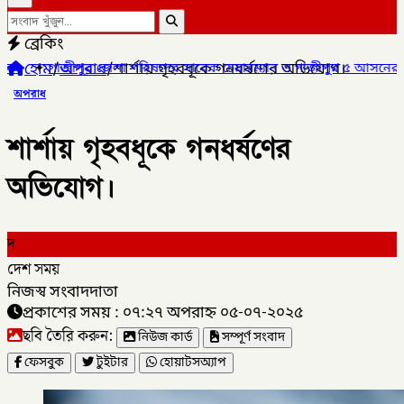
ব্রেকিং
হোম
/
অপরাধ
/
শার্শায় গৃহবধূকে গনধর্ষণের অভিযোগ।
পরিষদের সাবেক চেয়ারম্যান ও গাজীপুর ৫ আসনের সাবেক সংসদ সদস্য আখত
অপরাধ
শার্শায় গৃহবধূকে গনধর্ষণের
অভিযোগ।
দ
দেশ সময়
নিজস্ব সংবাদদাতা
প্রকাশের সময় : ০৭:২৭ অপরাহ্ন ০৫-০৭-২০২৫
ছবি তৈরি করুন:
নিউজ কার্ড
সম্পূর্ণ সংবাদ
ফেসবুক
টুইটার
হোয়াটসঅ্যাপ