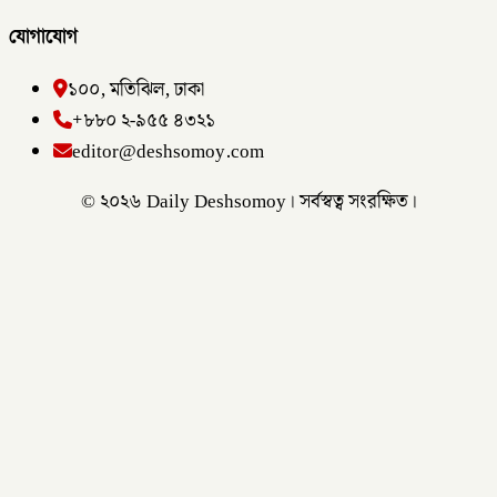
যোগাযোগ
১০০, মতিঝিল, ঢাকা
+৮৮০ ২-৯৫৫ ৪৩২১
editor@deshsomoy.com
© ২০২৬ Daily Deshsomoy। সর্বস্বত্ব সংরক্ষিত।