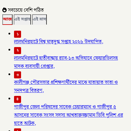
সবচেয়ে বেশি পঠিত
আজ
এই সপ্তাহ
এই মাস
১
লালমনিরহাটে বিশ্ব মাতৃদুগ্ধ সপ্তাহ ২০২৬ উদযাপিত,
২
লালমনিরহাটে হাতীবান্ধায় র‌্যাব-১৩ অভিযানে ফেয়ারডিলসহ
মাদক ব্যবসায়ী গ্রেপ্তার,
৩
কালীগঞ্জ পৌরসভার প্রশিক্ষণার্থীদের মাঝে যাতায়াত ভাতা ও
সনদপত্র বিতরণ,
৪
গাজীপুর জেলা পরিষদের সাবেক চেয়ারম্যান ও গাজীপুর ৫
আসনের সাবেক সংসদ সদস্য আখতারুজ্জামান ডিবি পুলিশ এর
হাতে আটক,