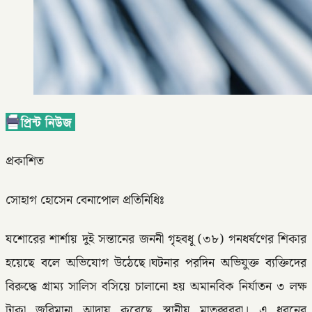
প্রকাশিত
সোহাগ হোসেন বেনাপোল প্রতিনিধিঃ
যশোরের শার্শায় দুই সন্তানের জননী গৃহবধূ (৩৮) গনধর্ষণের শিকার
হয়েছে বলে অভিযোগ উঠেছে।ঘটনার পরদিন অভিযুক্ত ব্যক্তিদের
বিরুদ্ধে গ্রাম্য সালিস বসিয়ে চালানো হয় অমানবিক নির্যাতন ৩ লক্ষ
টাকা জরিমানা আদায় করেছে স্থানীয় মাতব্বররা। এ ধরনের