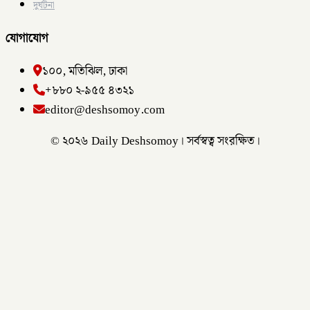
দুর্ঘটনা
যোগাযোগ
১০০, মতিঝিল, ঢাকা
+৮৮০ ২-৯৫৫ ৪৩২১
editor@deshsomoy.com
© ২০২৬ Daily Deshsomoy। সর্বস্বত্ব সংরক্ষিত।