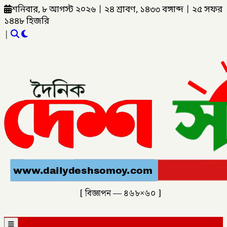
শনিবার, ৮ আগস্ট ২০২৬
|
২৪ শ্রাবণ, ১৪৩৩ বঙ্গাব্দ
|
২৫ সফর
১৪৪৮ হিজরি
|
[ বিজ্ঞাপন — ৪৬৮×৬০ ]