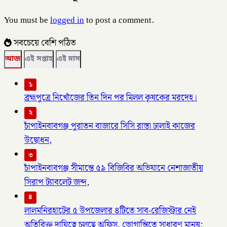
You must be
logged in
to post a comment.
সবচেয়ে বেশি পঠিত
আজ
এই সপ্তাহ
এই মাস
১
ব্রহ্মপুত্রে নিখোঁজের তিন দিন পর মিলল কৃষকের মরদেহ।
২
চাঁপাইনবাবগঞ্জ পুরাতন বাজারে সিসি রাস্তা ঢালাই কাজের
উদ্বোধন,
৩
চাঁপাইনবাবগঞ্জ সীমান্তে ৫৯ বিজিবির অভিযানে নেশাজাতীয়
সিরাপ ট্যাবলেট জব্দ,
৪
লালমনিরহাটের ৫ উপজেলার ৪টিতে সাব-রেজিস্ট্রার নেই
অতিরিক্ত দায়িত্বে চলছে অফিস, ভোগান্তিতে সাধারণ মানুষ;