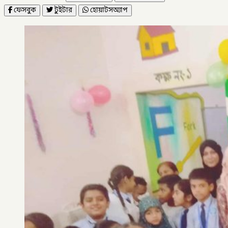
ফেসবুক
টুইটার
হোয়াটসঅ্যাপ