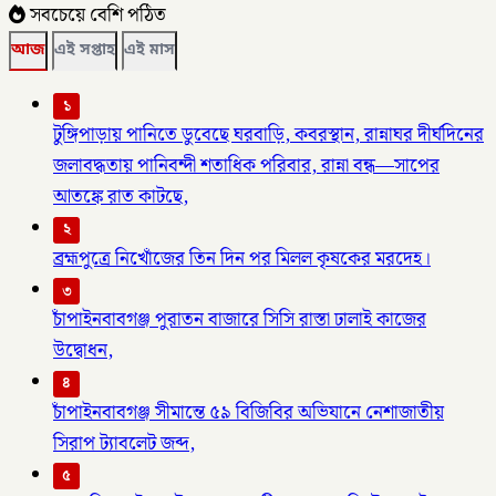
সবচেয়ে বেশি পঠিত
আজ
এই সপ্তাহ
এই মাস
১
টুঙ্গিপাড়ায় পানিতে ডুবেছে ঘরবাড়ি, কবরস্থান, রান্নাঘর দীর্ঘদিনের
জলাবদ্ধতায় পানিবন্দী শতাধিক পরিবার, রান্না বন্ধ—সাপের
আতঙ্কে রাত কাটছে,
২
ব্রহ্মপুত্রে নিখোঁজের তিন দিন পর মিলল কৃষকের মরদেহ।
৩
চাঁপাইনবাবগঞ্জ পুরাতন বাজারে সিসি রাস্তা ঢালাই কাজের
উদ্বোধন,
৪
চাঁপাইনবাবগঞ্জ সীমান্তে ৫৯ বিজিবির অভিযানে নেশাজাতীয়
সিরাপ ট্যাবলেট জব্দ,
৫