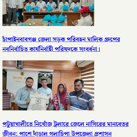
চাঁপাইনবাবগঞ্জ জেলা সড়ক পরিবহন মালিক গ্রুপের
নবনির্বাচিত কার্যনির্বাহী পরিষদকে সংবর্ধনা।
পটুয়াখালীতে নিখোঁজ ট্রলারে জেলে নাসিরের মানবেতর
জীবন: পাশে দাঁড়াল গলাচিপা উপজেলা প্রশাসন