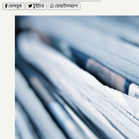
ফেসবুক
টুইটার
হোয়াটসঅ্যাপ