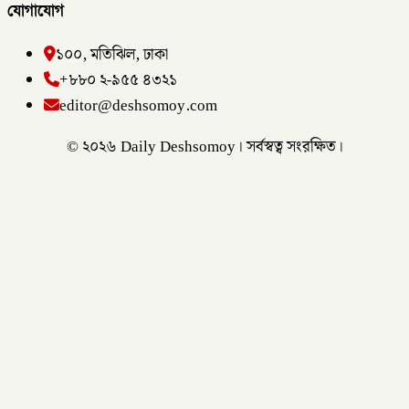
যোগাযোগ
১০০, মতিঝিল, ঢাকা
+৮৮০ ২-৯৫৫ ৪৩২১
editor@deshsomoy.com
© ২০২৬ Daily Deshsomoy। সর্বস্বত্ব সংরক্ষিত।