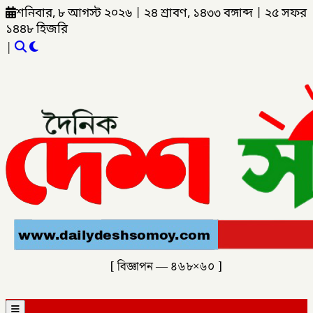
শনিবার, ৮ আগস্ট ২০২৬
|
২৪ শ্রাবণ, ১৪৩৩ বঙ্গাব্দ
|
২৫ সফর
১৪৪৮ হিজরি
|
[ বিজ্ঞাপন — ৪৬৮×৬০ ]