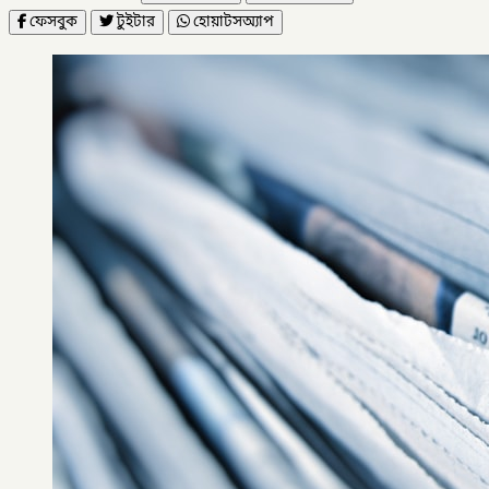
ফেসবুক
টুইটার
হোয়াটসঅ্যাপ