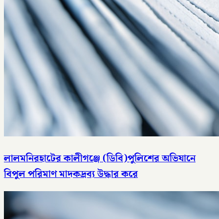
লালমনিরহাটের কালীগঞ্জে (ডিবি)পুলিশের অভিযানে
বিপুল পরিমাণ মাদকদ্রব্য উদ্ধার করে