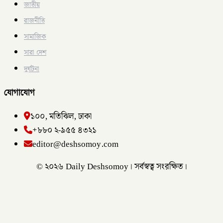
জাতীয়
রাজনীতি
সামাজিক
সারা দেশ
দুর্ঘটনা
যোগাযোগ
১০০, মতিঝিল, ঢাকা
+৮৮০ ২-৯৫৫ ৪৩২১
editor@deshsomoy.com
© ২০২৬ Daily Deshsomoy। সর্বস্বত্ব সংরক্ষিত।