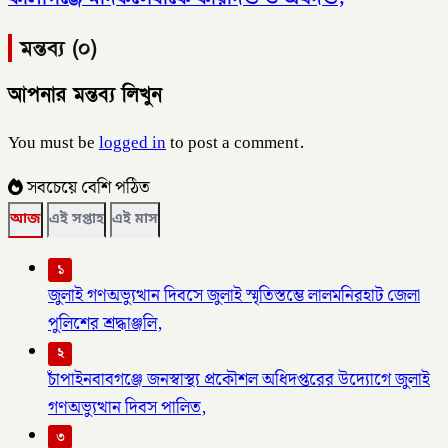
মন্তব্য (০)
আপনার মন্তব্য লিখুন
You must be
logged in
to post a comment.
সবচেয়ে বেশি পঠিত
আজ
এই সপ্তাহ
এই মাস
১
জুলাই গণঅভ্যুত্থান দিবসে জুলাই স্মৃতিস্তম্ভে লালমনিরহাট জেলা
পুলিশের শ্রদ্ধাঞ্জলি,
২
চাঁপাইনবাবগঞ্জে জনস্বাস্থ্য প্রকৌশল অধিদপ্তরের উদ্যোগে জুলাই
গণঅভ্যুত্থান দিবস পালিত,
৩