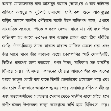
আবার মোতালেবের বাবা আতাবুর রহমান (আতা)’র ও তার ভাইদের
বাড়িতে ভাঙচুর ও লুটপাট চালাচ্ছে। সেই কথা শুনে আতাবুরের
বাড়ির সামনে মহশীন পৌঁছানো মাত্রই উক্ত ব্যক্তিগণ বলে, এখানে
সাংবাদিক এসেছে। তাঁকে থাকতে দেওয়া যাবে না। এই বলে উক্ত
ব্যক্তিগণ সহ আরো ৩০/৩৫ জন অজ্ঞাত লোক এসে তাঁর পরিহিত
গেঞ্জি টেনে-হিচড়ে তাঁকে মারতে মারতে মাটিতে ফেলে দেয় এবং
তাঁর সাথে থাকা তাঁর ব্যবহৃত অপ্পো কোম্পানির স্মার্ট মোবাইলটি,
ভিডিও ধারণের জন্য ক্যামেরা, নগদ টাকা, মানিব্যাগ সহ যাবতীয়
ছিনিয়ে নেয়। এই সময় একজনের ছোঁরার আঘাতে তাঁর বাম হাতের
মধ্যমা আঙ্গুল কেটে যায় যাতে তিনটি সেলাইয়ের প্রয়োজন পড়ে এবং
বাম চোখ ভীষণভাবে আঘাতপ্রাপ্ত হয়। পরে এজাহারে বর্ণিত সাক্ষীদের
এবং প্রত্যক্ষদর্শীদের সহায়তায় সেখান থেকে মহশীন প্রাণে বেঁচে এসে
রাণীশংকৈল উপজেলা স্বাস্থ্য কমপ্লেক্সে ভর্তি হয়ে চিকিৎসা নেয়।