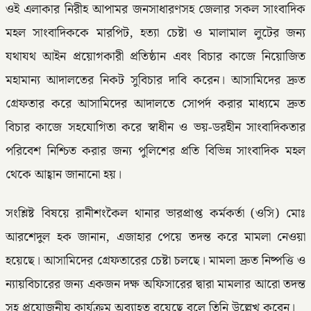
ওই এলাকার নিরীহ আপামর জনসাধারণসহ জেলার সকল সাংবাদিক
মহল সাংবাদিককে মারপিট, হত্যা চেষ্টা ও মালামাল লুটের জন্য
যথাযথ আইন প্রয়োগকারী প্রতিষ্ঠান এবং বিচার কাজে নিয়োজিত
মহামান্য আদালতের নিকট সুবিচার দাবি করেন। আসামিদের দ্রুত
গ্রেফতার করে আসামিদের আদালতে সোপর্দ করার মাধ্যমে দ্রুত
বিচার কাজে সহযোগিতা করে স্বাধীন ও ভয়-ডরহীন সাংবাদিকতার
পরিবেশ নিশ্চিত করার জন্য পুলিশের প্রতি বিভিন্ন সাংবাদিক মহল
থেকে আহ্বান জানানো হয়।
সংশ্লিষ্ট বিষয়ে রানীশংকৈল থানার ভারপ্রাপ্ত কর্মকর্তা (ওসি) মোঃ
আরশেদুল হক জানান, এজাহার পেয়ে তদন্ত করে মামলা নেওয়া
হয়েছে। আসামিদের গ্রেফতারের চেষ্টা চলছে। মামলা দ্রুত নিষ্পত্তি ও
ন্যায়বিচারের জন্য একজন দক্ষ অফিসারের দ্বারা মামলার আরো তদন্ত
সহ প্রয়োজনীয় কার্যক্রম অব্যাহত রয়েছে বলে তিনি উল্লেখ করেন।