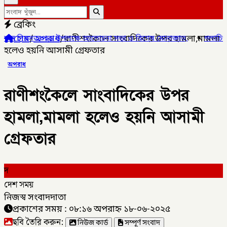
ব্রেকিং
হোম
/
অপরাধ
/
রাণীশংকৈলে সাংবাদিকের উপর হামলা,মামলা
ষে আলোচনা সভা ও বিশেষ মোনাজাত,
✦
গলাচিপায় ১০ পিস ইয়াবাসহ যুবক গ্রেপ
হলেও হয়নি আসামী গ্রেফতার
অপরাধ
রাণীশংকৈলে সাংবাদিকের উপর
হামলা,মামলা হলেও হয়নি আসামী
গ্রেফতার
দ
দেশ সময়
নিজস্ব সংবাদদাতা
প্রকাশের সময় : ০৮:১৬ অপরাহ্ন ১৮-০৬-২০২৫
ছবি তৈরি করুন:
নিউজ কার্ড
সম্পূর্ণ সংবাদ