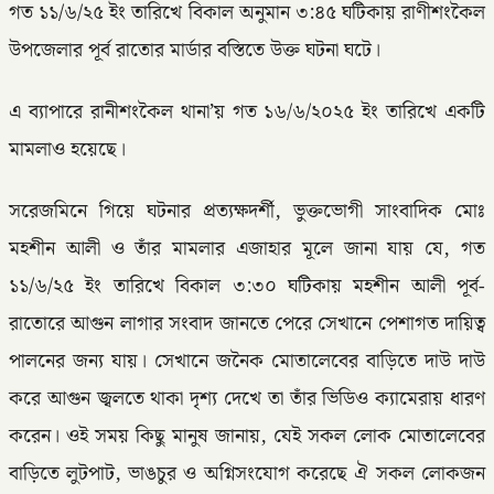
গত ১১/৬/২৫ ইং তারিখে বিকাল অনুমান ৩:৪৫ ঘটিকায় রাণীশংকৈল
উপজেলার পূর্ব রাতোর মার্ডার বস্তিতে উক্ত ঘটনা ঘটে।
এ ব্যাপারে রানীশংকৈল থানা’য় গত ১৬/৬/২০২৫ ইং তারিখে একটি
মামলাও হয়েছে।
সরেজমিনে গিয়ে ঘটনার প্রত্যক্ষদর্শী, ভুক্তভোগী সাংবাদিক মোঃ
মহশীন আলী ও তাঁর মামলার এজাহার মূলে জানা যায় যে, গত
১১/৬/২৫ ইং তারিখে বিকাল ৩:৩০ ঘটিকায় মহশীন আলী পূর্ব-
রাতোরে আগুন লাগার সংবাদ জানতে পেরে সেখানে পেশাগত দায়িত্ব
পালনের জন্য যায়। সেখানে জনৈক মোতালেবের বাড়িতে দাউ দাউ
করে আগুন জ্বলতে থাকা দৃশ্য দেখে তা তাঁর ভিডিও ক্যামেরায় ধারণ
করেন। ওই সময় কিছু মানুষ জানায়, যেই সকল লোক মোতালেবের
বাড়িতে লুটপাট, ভাঙচুর ও অগ্নিসংযোগ করেছে ঐ সকল লোকজন