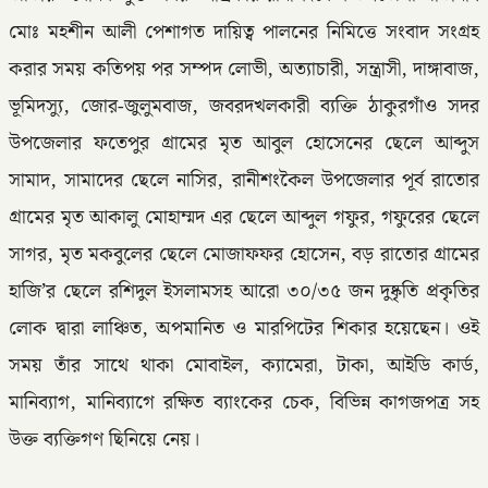
মোঃ মহশীন আলী পেশাগত দায়িত্ব পালনের নিমিত্তে সংবাদ সংগ্রহ
করার সময় কতিপয় পর সম্পদ লোভী, অত্যাচারী, সন্ত্রাসী, দাঙ্গাবাজ,
ভূমিদস্যু, জোর-জুলুমবাজ, জবরদখলকারী ব্যক্তি ঠাকুরগাঁও সদর
উপজেলার ফতেপুর গ্রামের মৃত আবুল হোসেনের ছেলে আব্দুস
সামাদ, সামাদের ছেলে নাসির, রানীশংকৈল উপজেলার পূর্ব রাতোর
গ্রামের মৃত আকালু মোহাম্মদ এর ছেলে আব্দুল গফুর, গফুরের ছেলে
সাগর, মৃত মকবুলের ছেলে মোজাফফর হোসেন, বড় রাতোর গ্রামের
হাজি’র ছেলে রশিদুল ইসলামসহ আরো ৩০/৩৫ জন দুষ্কৃতি প্রকৃতির
লোক দ্বারা লাঞ্চিত, অপমানিত ও মারপিটের শিকার হয়েছেন। ওই
সময় তাঁর সাথে থাকা মোবাইল, ক্যামেরা, টাকা, আইডি কার্ড,
মানিব্যাগ, মানিব্যাগে রক্ষিত ব্যাংকের চেক, বিভিন্ন কাগজপত্র সহ
উক্ত ব্যক্তিগণ ছিনিয়ে নেয়।