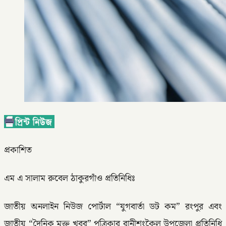
প্রকাশিত
এম এ সালাম রুবেল ঠাকুরগাঁও প্রতিনিধিঃ
জাতীয় অনলাইন নিউজ পোর্টাল “যুগবার্তা ডট কম” রংপুর এবং
জাতীয় “দৈনিক মুক্ত খবর” পত্রিকার রানীশংকৈল উপজেলা প্রতিনিধি