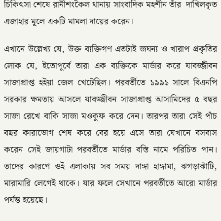
চিকিৎসা শেষে রানীশংকৈল থানায় সাংবাদিক মহশীন তাঁর দাখিলকৃত
এজাহার মূলে একটি মামলা দায়ের করেন।
এখানে উল্লেখ্য যে, উক্ত ব্যক্তিগণ এতটাই জঘন্য ও খারাপ প্রকৃতির
লোক যে, ইতোপূর্বে তারা এক ব্যক্তিকে মার্ডার করে যাবজ্জীবন
সাজাপ্রাপ্ত হইয়া জেল খেটেছিল। পরবর্তীতে ১৯৯১ সালে বিএনপি
সরকার ক্ষমতায় আসলে যাবজ্জীবন সাজাপ্রাপ্ত আসামিদের ৫ বছর
সাজা রেখে বাকি সাজা মওকুফ করে দেন। তারপর তারা সেই পাঁচ
বছর কারাভোগ শেষ করে বের হয়ে এসে তারা যেখানে বসবাস
করেন সেই জায়গাটা পরবর্তীতে মার্ডার বস্তি নামে পরিচিত পান।
তাদের কারণে ওই এলাকায় সব সময় দাঙ্গা হাঙ্গামা, ঝগড়াঝাঁটি,
মারামারি লেগেই থাকে। যার ফলে সেখানে পরবর্তীতে আরো মার্ডার
পর্যন্ত হয়েছে।