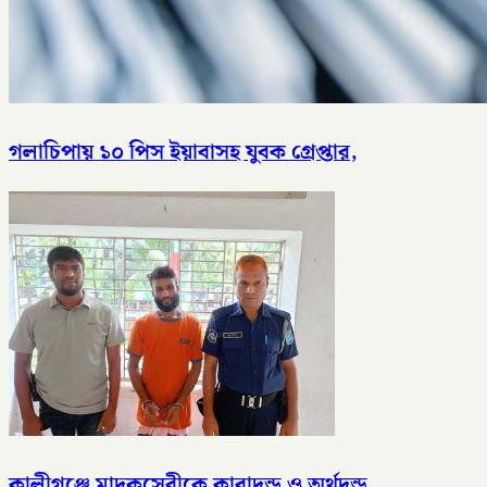
গলাচিপায় ১০ পিস ইয়াবাসহ যুবক গ্রেপ্তার,
কালীগঞ্জে মাদকসেবীকে কারাদন্ড ও অর্থদন্ড,