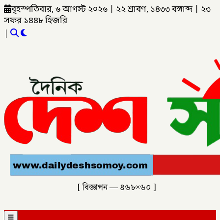
বৃহস্পতিবার, ৬ আগস্ট ২০২৬
|
২২ শ্রাবণ, ১৪৩৩ বঙ্গাব্দ
|
২৩
সফর ১৪৪৮ হিজরি
|
[ বিজ্ঞাপন — ৪৬৮×৬০ ]