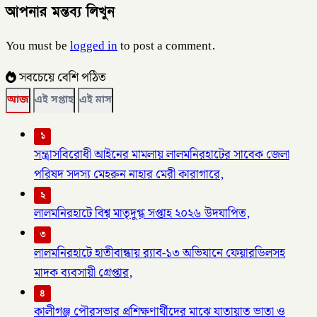
আপনার মন্তব্য লিখুন
You must be
logged in
to post a comment.
সবচেয়ে বেশি পঠিত
আজ
এই সপ্তাহ
এই মাস
১
সন্ত্রাসবিরোধী আইনের মামলায় লালমনিরহাটের সাবেক জেলা
পরিষদ সদস্য মেহরুন নাহার মেরী কারাগারে,
২
লালমনিরহাটে বিশ্ব মাতৃদুগ্ধ সপ্তাহ ২০২৬ উদযাপিত,
৩
লালমনিরহাটে হাতীবান্ধায় র‌্যাব-১৩ অভিযানে ফেয়ারডিলসহ
মাদক ব্যবসায়ী গ্রেপ্তার,
৪
কালীগঞ্জ পৌরসভার প্রশিক্ষণার্থীদের মাঝে যাতায়াত ভাতা ও