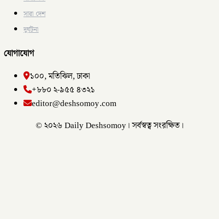
সারা দেশ
দুর্ঘটনা
যোগাযোগ
১০০, মতিঝিল, ঢাকা
+৮৮০ ২-৯৫৫ ৪৩২১
editor@deshsomoy.com
© ২০২৬ Daily Deshsomoy। সর্বস্বত্ব সংরক্ষিত।