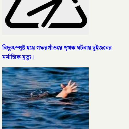
বিদ্যুৎস্পৃষ্ট হয়ে গফরগাঁওয়ে পৃথক ঘটনায় দুইজনের
মর্মান্তিক মৃত্যু।