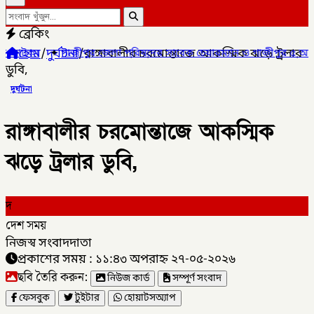
ব্রেকিং
হোম
/
দুর্ঘটনা
/
রাঙ্গাবালীর চরমোন্তাজে আকস্মিক ঝড়ে ট্রলার
✦
গাজীপুর জেলা পরিষদের সাবেক চেয়ারম্যান ও গাজীপুর ৫ আসনের সাবেক
ডুবি,
দুর্ঘটনা
রাঙ্গাবালীর চরমোন্তাজে আকস্মিক
ঝড়ে ট্রলার ডুবি,
দ
দেশ সময়
নিজস্ব সংবাদদাতা
প্রকাশের সময় : ১১:৪৩ অপরাহ্ন ২৭-০৫-২০২৬
ছবি তৈরি করুন:
নিউজ কার্ড
সম্পূর্ণ সংবাদ
ফেসবুক
টুইটার
হোয়াটসঅ্যাপ