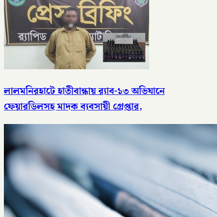
লালমনিরহাটে হাতীবান্ধায় র‌্যাব-১৩ অভিযানে
ফেয়ারডিলসহ মাদক ব্যবসায়ী গ্রেপ্তার,