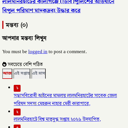
লালমনিরহাটের কালীগঞ্জে (ডিবি)পুলিশের অভিযানে
বিপুল পরিমাণ মাদকদ্রব্য উদ্ধার করে
মন্তব্য (০)
আপনার মন্তব্য লিখুন
You must be
logged in
to post a comment.
সবচেয়ে বেশি পঠিত
আজ
এই সপ্তাহ
এই মাস
১
সন্ত্রাসবিরোধী আইনের মামলায় লালমনিরহাটের সাবেক জেলা
পরিষদ সদস্য মেহরুন নাহার মেরী কারাগারে,
২
লালমনিরহাটে বিশ্ব মাতৃদুগ্ধ সপ্তাহ ২০২৬ উদযাপিত,
৩