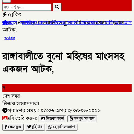
ব্রেকিং
হোম
/
অপরাধ
/
রাঙ্গাবালীতে বুনো মহিষের মাংসসহ একজন
র জেলা পরিষদের সাবেক চেয়ারম্যান ও গাজীপুর ৫ আসনের সাবেক সংসদ সদস
আটক,
অপরাধ
রাঙ্গাবালীতে বুনো মহিষের মাংসসহ
একজন আটক,
দ
দেশ সময়
নিজস্ব সংবাদদাতা
প্রকাশের সময় : ০৩:০৬ অপরাহ্ন ০৫-০৬-২০২৬
ছবি তৈরি করুন:
নিউজ কার্ড
সম্পূর্ণ সংবাদ
ফেসবুক
টুইটার
হোয়াটসঅ্যাপ