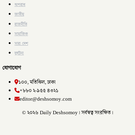
অপরাধ
জাতীয়
রাজনীতি
সামাজিক
সারা দেশ
দুর্ঘটনা
যোগাযোগ
১০০, মতিঝিল, ঢাকা
+৮৮০ ২-৯৫৫ ৪৩২১
editor@deshsomoy.com
© ২০২৬ Daily Deshsomoy। সর্বস্বত্ব সংরক্ষিত।