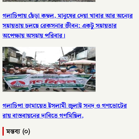
গলাচিপায় ছেঁড়া কম্বল, মানুষের দেয়া খাবার আর অন্যের
সহায়তায় চলছে রেকসনার জীবন: একটু সহায়তার
অপেক্ষায় অসহায় পরিবার।
গলাচিপা জামায়েত ইসলামী জুলাই সনদ ও গণভোটের
রায় বাস্তবায়নের দাবিতে গণমিছিল,
মন্তব্য (০)