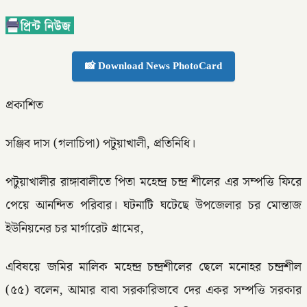
📸 Download News PhotoCard
প্রকাশিত
সঞ্জিব দাস (গলাচিপা) পটুয়াখালী, প্রতিনিধি।
পটুয়াখালীর রাঙ্গাবালীতে পিতা মহেন্দ্র চন্দ্র শীলের এর সম্পত্তি ফিরে
পেয়ে আনন্দিত পরিবার। ঘটনাটি ঘটেছে উপজেলার চর মোন্তাজ
ইউনিয়নের চর মার্গারেট গ্রামের,
এবিষয়ে জমির মালিক মহেন্দ্র চন্দ্রশীলের ছেলে মনোহর চন্দ্রশীল
(৫৫) বলেন, আমার বাবা সরকারিভাবে দের একর সম্পত্তি সরকার