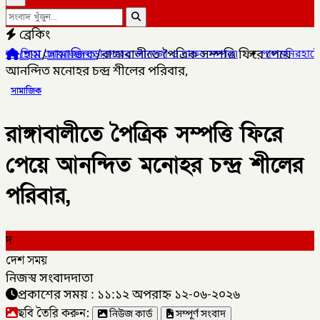
ব্রেকিং
হোম
/
সামাজিক
/
রাঙ্গাবালীতে পৈত্রিক সম্পত্তি ফিরে পেয়ে
াজ্জল ডাক্তারের জানাজা ও দাফন সম্পন্ন।
✦
লালমনিরহাটের ৫ উপজেলার ৪ট
আনন্দিত মনোহর চন্দ্র শীলের পরিবার,
সামাজিক
রাঙ্গাবালীতে পৈত্রিক সম্পত্তি ফিরে
পেয়ে আনন্দিত মনোহর চন্দ্র শীলের
পরিবার,
দ
দেশ সময়
নিজস্ব সংবাদদাতা
প্রকাশের সময় : ১১:১২ অপরাহ্ন ১২-০৬-২০২৬
ছবি তৈরি করুন:
নিউজ কার্ড
সম্পূর্ণ সংবাদ