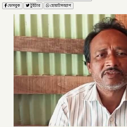
ফেসবুক
টুইটার
হোয়াটসঅ্যাপ