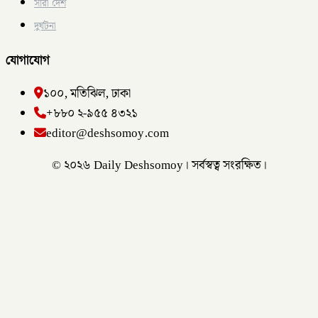
সারা দেশ
দুর্ঘটনা
যোগাযোগ
১০০, মতিঝিল, ঢাকা
+৮৮০ ২-৯৫৫ ৪৩২১
editor@deshsomoy.com
© ২০২৬ Daily Deshsomoy। সর্বস্বত্ব সংরক্ষিত।