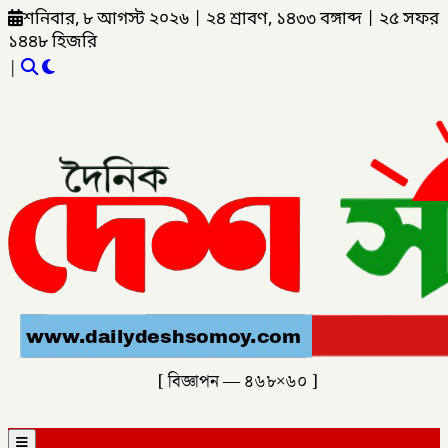
শনিবার, ৮ আগস্ট ২০২৬
|
২৪ শ্রাবণ, ১৪৩৩ বঙ্গাব্দ
|
২৫ সফর
১৪৪৮ হিজরি
|
[ বিজ্ঞাপন — ৪৬৮×৬০ ]