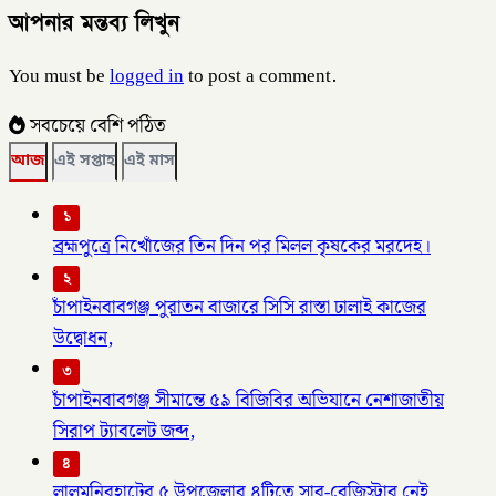
আপনার মন্তব্য লিখুন
You must be
logged in
to post a comment.
সবচেয়ে বেশি পঠিত
আজ
এই সপ্তাহ
এই মাস
১
ব্রহ্মপুত্রে নিখোঁজের তিন দিন পর মিলল কৃষকের মরদেহ।
২
চাঁপাইনবাবগঞ্জ পুরাতন বাজারে সিসি রাস্তা ঢালাই কাজের
উদ্বোধন,
৩
চাঁপাইনবাবগঞ্জ সীমান্তে ৫৯ বিজিবির অভিযানে নেশাজাতীয়
সিরাপ ট্যাবলেট জব্দ,
৪
লালমনিরহাটের ৫ উপজেলার ৪টিতে সাব-রেজিস্ট্রার নেই