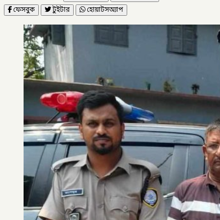
ফেসবুক
টুইটার
হোয়াটসঅ্যাপ