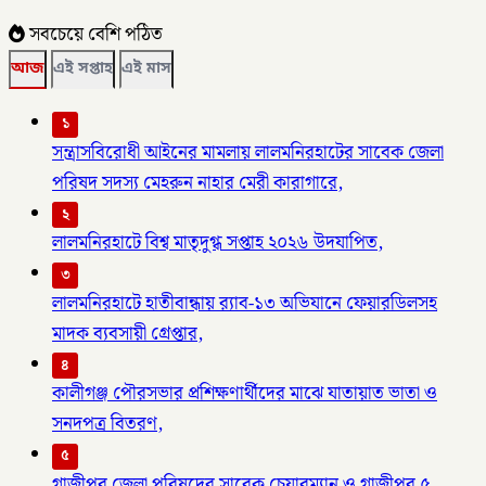
সবচেয়ে বেশি পঠিত
আজ
এই সপ্তাহ
এই মাস
১
সন্ত্রাসবিরোধী আইনের মামলায় লালমনিরহাটের সাবেক জেলা
পরিষদ সদস্য মেহরুন নাহার মেরী কারাগারে,
২
লালমনিরহাটে বিশ্ব মাতৃদুগ্ধ সপ্তাহ ২০২৬ উদযাপিত,
৩
লালমনিরহাটে হাতীবান্ধায় র‌্যাব-১৩ অভিযানে ফেয়ারডিলসহ
মাদক ব্যবসায়ী গ্রেপ্তার,
৪
কালীগঞ্জ পৌরসভার প্রশিক্ষণার্থীদের মাঝে যাতায়াত ভাতা ও
সনদপত্র বিতরণ,
৫
গাজীপুর জেলা পরিষদের সাবেক চেয়ারম্যান ও গাজীপুর ৫