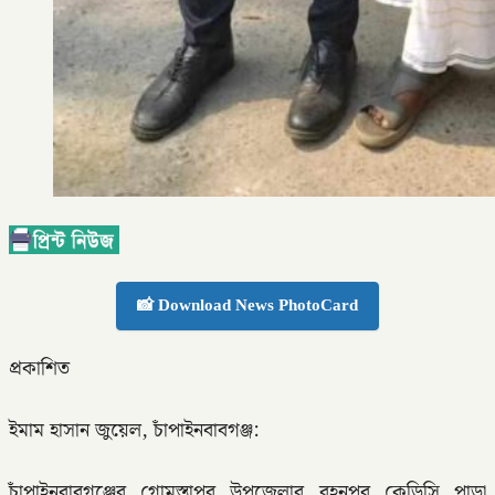
📸 Download News PhotoCard
প্রকাশিত
ইমাম হাসান জুয়েল, চাঁপাইনবাবগঞ্জ:
চাঁপাইনবাবগঞ্জের গোমস্তাপুর উপজেলার রহনপুর কেডিসি পাড়া