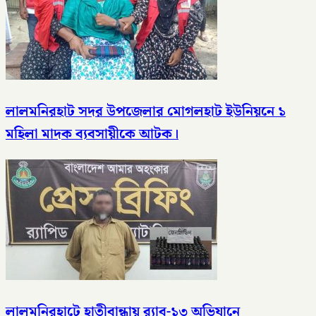
লালমনিরহাট সদর উপজেলার মোগলহাট ইউনিয়নে ১
মহিলা মাদক ব্যবসায়ীকে আটক।
লালমনিরহাটে হাতীবান্ধায় র‌্যাব-১৩ অভিযানে