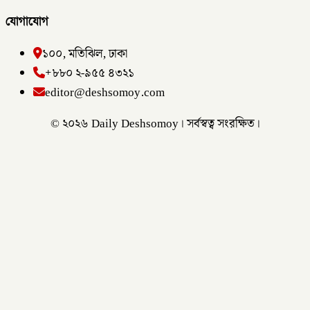
যোগাযোগ
১০০, মতিঝিল, ঢাকা
+৮৮০ ২-৯৫৫ ৪৩২১
editor@deshsomoy.com
© ২০২৬ Daily Deshsomoy। সর্বস্বত্ব সংরক্ষিত।