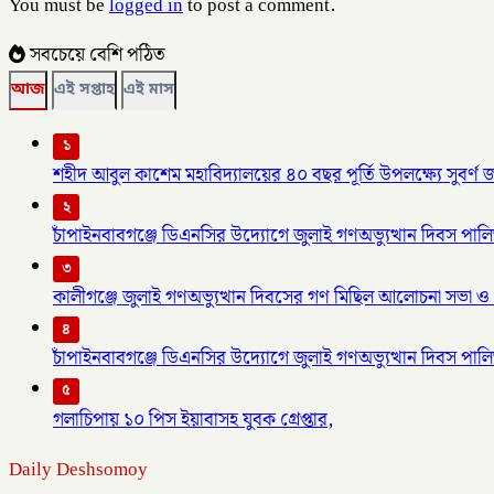
You must be
logged in
to post a comment.
সবচেয়ে বেশি পঠিত
আজ
এই সপ্তাহ
এই মাস
১
শহীদ আবুল কাশেম মহাবিদ্যালয়ের ৪০ বছর পূর্তি উপলক্ষ্যে সুবর্
২
চাঁপাইনবাবগঞ্জে ডিএনসির উদ্যোগে জুলাই গণঅভ্যুত্থান দিবস পাল
৩
কালীগঞ্জে জুলাই গণঅভ্যুত্থান দিবসের গণ মিছিল আলোচনা সভা ও 
৪
চাঁপাইনবাবগঞ্জে ডিএনসির উদ্যোগে জুলাই গণঅভ্যুত্থান দিবস পাল
৫
গলাচিপায় ১০ পিস ইয়াবাসহ যুবক গ্রেপ্তার,
Daily Deshsomoy