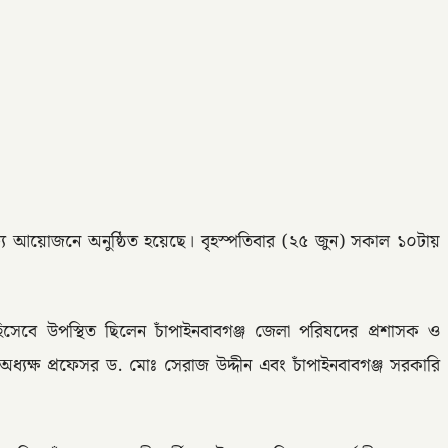
ণাঢ্য আয়োজনে অনুষ্ঠিত হয়েছে। বৃহস্পতিবার (২৫ জুন) সকাল ১০টায়
 হিসেবে উপস্থিত ছিলেন চাঁপাইনবাবগঞ্জ জেলা পরিষদের প্রশাসক ও
যক্ষ প্রফেসর ড. মোঃ সেরাজ উদ্দীন এবং চাঁপাইনবাবগঞ্জ সরকারি