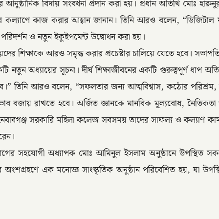
্ঠানিক বিদায় সংবর্ধনা প্রদান করা হয়। প্রধান অতিথি মোঃ হারুনুর রশ
 জাতির কল্যাণে কাজ করার আহ্বান জানান। তিনি আরও বলেন, “ডিজিটাল
তি পরিদর্শন ও নতুন ইকুইপমেন্ট উদ্বোধন করা হয়।
েদের শিক্ষাকে আরও সমৃদ্ধ করার প্রচেষ্টার চালিয়ে যেতে হবে। সভাপতি
 অধ্যায়ের সূচনা। দীর্ঘ শিক্ষাজীবনের একটি গুরুত্বপূর্ণ ধাপ অতিক্
রবে।” তিনি আরও বলেন, “সফলতার জন্য আত্মবিশ্বাস, কঠোর পরিশ্রম, সত
ব বজায় রাখতে হবে। অর্জিত জ্ঞানকে মানবিক মূল্যবোধ, নৈতিকতা ও
পাইনবাবগঞ্জ সরকারি মহিলা কলেজ সবসময় তাদের সাফল্য ও কল্যাণ কামনা কর
করেন।
গের সহযোগী অধ্যাপক মোঃ আমিনুল ইসলাম অনুষ্ঠানে উপস্থিত সকল শিক
দের অংশগ্রহণে এক মনোজ্ঞ সাংস্কৃতিক অনুষ্ঠান পরিবেশিত হয়, যা উপস্থ