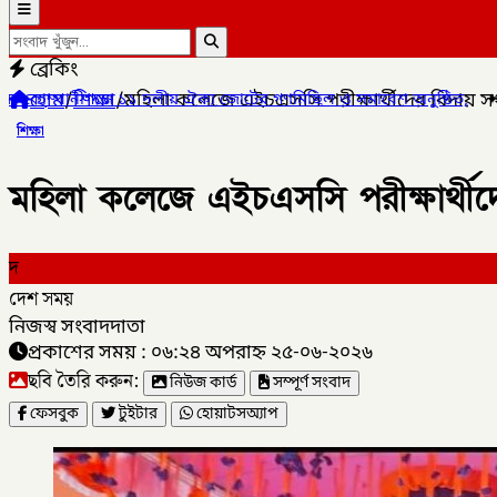
ব্রেকিং
হোম
/
শিক্ষা
/
মহিলা কলেজে এইচএসসি পরীক্ষার্থীদের বিদায় সংবর
ীয় ঐক্য জোটের গণমিছিল ও সমাবেশ অনুষ্ঠিত,
✦
লালমনিরহাটের কালীগঞ্জে 
শিক্ষা
মহিলা কলেজে এইচএসসি পরীক্ষার্থীদের
দ
দেশ সময়
নিজস্ব সংবাদদাতা
প্রকাশের সময় : ০৬:২৪ অপরাহ্ন ২৫-০৬-২০২৬
ছবি তৈরি করুন:
নিউজ কার্ড
সম্পূর্ণ সংবাদ
ফেসবুক
টুইটার
হোয়াটসঅ্যাপ