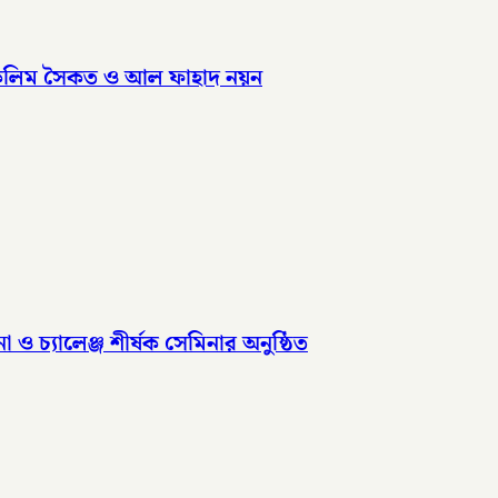
বে কলিম সৈকত ও আল ফাহাদ নয়ন
া ও চ্যালেঞ্জ শীর্ষক সেমিনার অনুষ্ঠিত