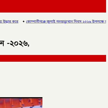
ীগঞ্জে জুলাই গনঅভ্যুত্থান দিবস ২০২৬ উপলক্ষে আলোচনা সভা ও বিশেষ মোন
ঠান -২০২৬,