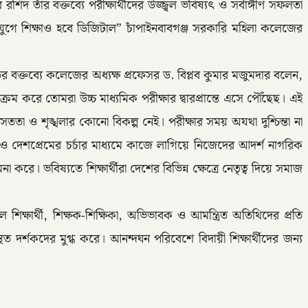
িদ তাঁর বক্তব্যে পরীক্ষার্থীদের উজ্জ্বল ভবিষ্যৎ ও সর্বাঙ্গীণ সফলতা
 যুগে শিক্ষাও হবে ডিজিটাল” চাঁপাইনবাবগঞ্জ সরকারি মহিলা কলেজের
র বক্তব্যে কলেজের অধ্যক্ষ প্রফেসর ড. বিপ্লব কুমার মজুমদার বলেন,
রম করে তোমরা উচ্চ মাধ্যমিক পরীক্ষার দ্বারপ্রান্তে এসে পৌঁছেছ। এই
তা ও শৃঙ্খলার কোনো বিকল্প নেই। পরীক্ষার সময় অযথা দুশ্চিন্তা না
 দেশপ্রেমের চর্চার মাধ্যমে কাজে লাগিয়ে নিজেদের আদর্শ নাগরিক
ে। ভবিষ্যতে শিক্ষার্থীরা দেশের বিভিন্ন ক্ষেত্রে নেতৃত্ব দিয়ে সমাজ
্ষার্থী, শিক্ষক-শিক্ষিকা, অভিভাবক ও আমন্ত্রিত অতিথিদের প্রতি
িত দর্শকদের মুগ্ধ করে। আনন্দঘন পরিবেশে বিদায়ী শিক্ষার্থীদের জন্য