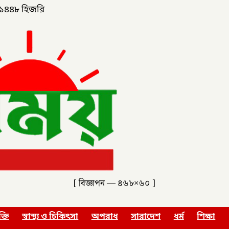
১৪৪৮ হিজরি
[ বিজ্ঞাপন — ৪৬৮×৬০ ]
ক্তি
স্বাস্থ্য ও চিকিৎসা
অপরাধ
সারাদেশ
ধর্ম
শিক্ষা